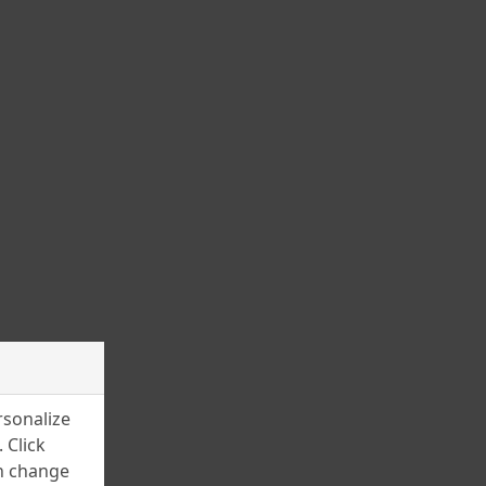
November 2023
October 2023
September 2023
August 2023
July 2023
June 2023
May 2023
March 2023
February 2023
January 2023
December 2022
rsonalize
November 2022
 Click
an change
July 2022