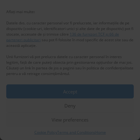
Aflați mai multe
:
Datele dvs. cu caracter personal vor fi prelucrate, iar informațiile de pe
dispozitiv (cookie-uri, identificatori unici și alte date de pe dispozitiv) pot fi
stocate, accesate de și trimise către
136 de furnizori TCF și 66 de
parteneri publicitari
sau pot fi folosite în mod specific de acest site sau de
această aplicație.
Unii furnizori vă pot prelucra datele cu caracter personal în interes
legitim, față de care puteți obiecta prin gestionarea opțiunilor de mai jos.
New title
Căutați un link în partea de jos a paginii sau în politica de confidențialitate
pentru a vă retrage consimțământul.
225582
Accept
Privacy & Cookies: This site uses cookies. By continuing to use this
website, you agree to their use.
Deny
To find out more, including how to control cookies, see here:
Cookie
Policy
View preferences
Cookie Policy
Terms and Conditions
Home