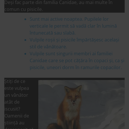
Deși fac parte din familia Canidae, au mai multe în
comun cu pisicile.
Sunt mai active noaptea. Pupilele lor
verticale le permit să vadă clar în lumină
întunecată sau slabă.
Vulpile roșii și pisicile împărtășesc același
stil de vânătoare.
Vulpile sunt singurii membri ai familiei
Canidae care se pot cățăra în copaci și, ca și
pisicile, uneori dorm în ramurile copacilor.
Știți de ce
este vulpea
un vânător
atât de
iscusit?
Oamenii de
știință au