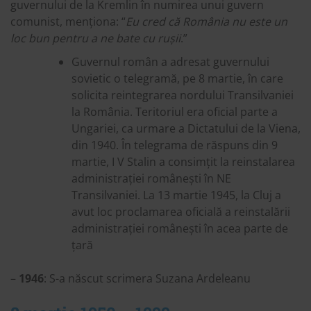
guvernului de la Kremlin în numirea unui guvern
comunist, menționa: “
Eu cred că România nu este un
loc bun pentru a ne bate cu rușii
.”
Guvernul român a adresat guvernului
sovietic o telegramă, pe 8 martie, în care
solicita reintegrarea nordului Transilvaniei
la România. Teritoriul era oficial parte a
Ungariei, ca urmare a Dictatului de la Viena,
din 1940. În telegrama de răspuns din 9
martie, I V Stalin a consimțit la reinstalarea
administrației românești în NE
Transilvaniei. La 13 martie 1945, la Cluj a
avut loc proclamarea oficială a reinstalării
administrației românești în acea parte de
țară
–
1946
: S-a născut scrimera Suzana Ardeleanu