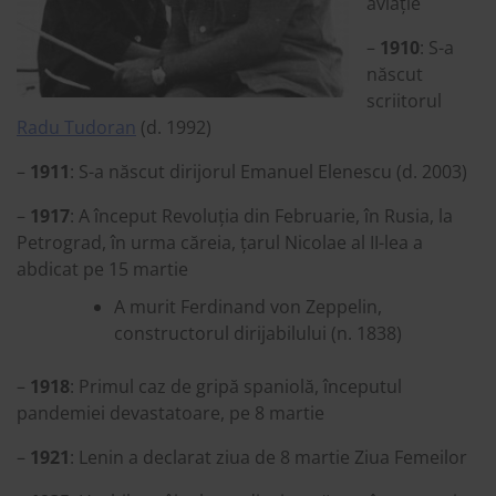
aviație
–
1910
: S-a
născut
scriitorul
Radu Tudoran
(d. 1992)
–
1911
: S-a născut dirijorul Emanuel Elenescu (d. 2003)
–
1917
: A început Revoluția din Februarie, în Rusia, la
Petrograd, în urma căreia, țarul Nicolae al II-lea a
abdicat pe 15 martie
A murit Ferdinand von Zeppelin,
constructorul dirijabilului (n. 1838)
–
1918
: Primul caz de gripă spaniolă, începutul
pandemiei devastatoare, pe 8 martie
–
1921
: Lenin a declarat ziua de 8 martie Ziua Femeilor