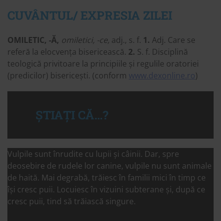
CUVÂNTUL/ EXPRESIA ZILEI
OMILETIC, -Ă,
omiletici, -ce,
adj., s. f.
1.
Adj. Care se
referă la elocvența bisericească.
2.
S. f. Disciplină
teologică privitoare la principiile și regulile oratoriei
(predicilor) bisericești. (conform
www.dexonline.ro
)
ȘTIAȚI CĂ…?
Vulpile sunt înrudite cu lupii și câinii. Dar, spre
deosebire de rudele lor canine, vulpile nu sunt animale
de haită. Mai degrabă, trăiesc în familii mici în timp ce
își cresc puii. Locuiesc în vizuini subterane și, după ce
cresc puii, tind să trăiască singure.