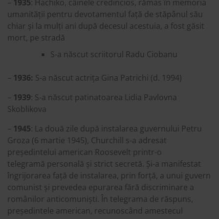
–
1935
: Hachiko, câinele credincios, rămas în memoria
umanității pentru devotamentul față de stăpânul său
chiar și la mulți ani după decesul acestuia, a fost găsit
mort, pe stradă
S-a născut scriitorul Radu Ciobanu
–
1936:
S-a născut actrița Gina Patrichi (d. 1994)
–
1939
: S-a născut patinatoarea Lidia Pavlovna
Skoblikova
–
1945
: La două zile după instalarea guvernului Petru
Groza (6 martie 1945), Churchill s-a adresat
președintelui american Roosevelt printr-o
telegramă personală și strict secretă. Și-a manifestat
îngrijorarea față de instalarea, prin forță, a unui guvern
comunist și prevedea epurarea fără discriminare a
românilor anticomuniști. În telegrama de răspuns,
președintele american, recunoscând amestecul