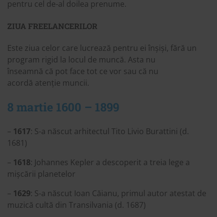
pentru cel de-al doilea prenume.
ZIUA FREELANCERILOR
Este ziua celor care lucrează pentru ei înșiși, fără un
program rigid la locul de muncă. Asta nu
înseamnă că pot face tot ce vor sau că nu
acordă atenție muncii.
8 martie 1600 – 1899
–
1617
: S-a născut arhitectul Tito Livio Burattini (d.
1681)
–
1618
: Johannes Kepler a descoperit a treia lege a
mișcării planetelor
–
1629
: S-a născut Ioan Căianu, primul autor atestat de
muzică cultă din Transilvania (d. 1687)