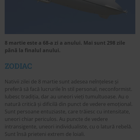
8 martie este a 68-a zi a anului. Mai sunt 298 zile
p
â
n
ă
la finalul anului.
ZODIAC
Nativii zilei de 8 martie sunt adesea neînțelese și
preferă să facă lucrurile în stil personal, neconformist.
Iubesc tradiția, dar au uneori vieți tumultuoase. Au o
natură critică și dificilă din punct de vedere emoțional.
Sunt persoane entuziaste, care trăiesc cu intensitate,
uneori chiar periculos. Au puncte de vedere
intransigente, uneori individualiste, cu o latură rebelă.
Sunt însă prieteni extrem de loiali.