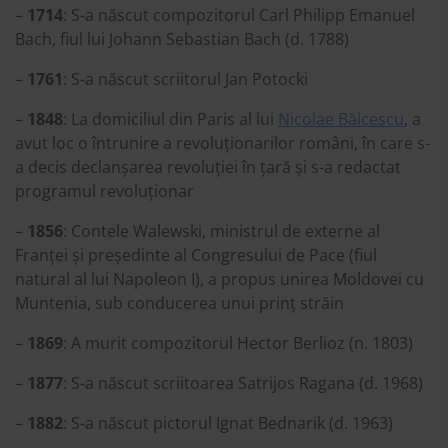
–
1714
: S-a născut compozitorul Carl Philipp Emanuel
Bach, fiul lui Johann Sebastian Bach (d. 1788)
–
1761
: S-a născut scriitorul Jan Potocki
–
1848
: La domiciliul din Paris al lui
Nicolae Bălcescu
, a
avut loc o întrunire a revoluționarilor români, în care s-
a decis declanșarea revoluției în țară și s-a redactat
programul revoluționar
–
1856
: Contele Walewski, ministrul de externe al
Franței și președinte al Congresului de Pace (fiul
natural al lui Napoleon I), a propus unirea Moldovei cu
Muntenia, sub conducerea unui prinț străin
–
1869
: A murit compozitorul Hector Berlioz (n. 1803)
–
1877
: S-a născut scriitoarea Satrijos Ragana (d. 1968)
–
1882
: S-a născut pictorul Ignat Bednarik (d. 1963)