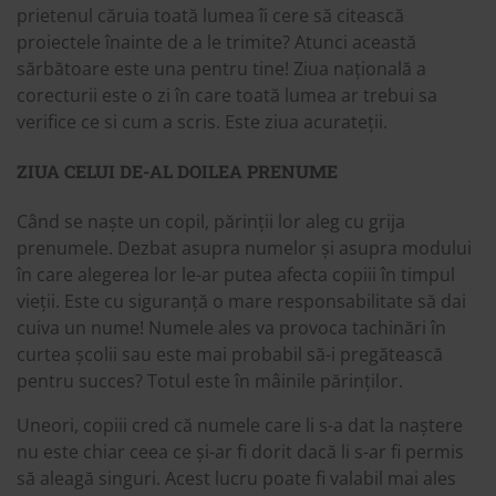
prietenul căruia toată lumea îi cere să citească
proiectele înainte de a le trimite? Atunci această
sărbătoare este una pentru tine! Ziua națională a
corecturii este o zi în care toată lumea ar trebui sa
verifice ce si cum a scris. Este ziua acurateții.
ZIUA CELUI DE-AL DOILEA PRENUME
Când se naște un copil, părinții lor aleg cu grija
prenumele. Dezbat asupra numelor și asupra modului
în care alegerea lor le-ar putea afecta copiii în timpul
vieții. Este cu siguranță o mare responsabilitate să dai
cuiva un nume! Numele ales va provoca tachinări în
curtea școlii sau este mai probabil să-i pregătească
pentru succes? Totul este în mâinile părinților.
Uneori, copiii cred că numele care li s-a dat la naștere
nu este chiar ceea ce și-ar fi dorit dacă li s-ar fi permis
să aleagă singuri. Acest lucru poate fi valabil mai ales