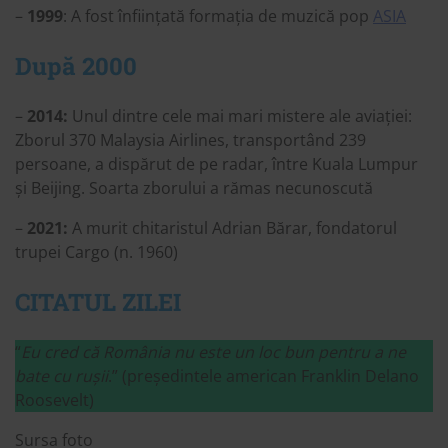
–
1999
: A fost înființată formația de muzică pop
ASIA
După 2000
–
2014:
Unul dintre cele mai mari mistere ale aviației:
Zborul 370 Malaysia Airlines, transportând 239
persoane, a dispărut de pe radar, între Kuala Lumpur
și Beijing. Soarta zborului a rămas necunoscută
–
2021:
A murit chitaristul Adrian Bărar, fondatorul
trupei Cargo (n. 1960)
CITATUL ZILEI
“
Eu cred că România nu este un loc bun pentru a ne
bate cu rușii
.” (președintele american Franklin Delano
Roosevelt)
Sursa foto