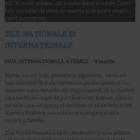
atât în ​​medii urbane, cât și suburbane și rurale. Cum?
Este incredibil de plină de resurse și se poate adapta
rapid la medii noi.
ZILE NAȚIONALE ȘI
INTERNAȚIONALE
ZIUA INTERNAȚIONALĂ A FEMEII – 8 martie
Mame, surori, soții, prietene și logodnice… ce ne-am
face vreodată fără ele? Nimeni nu poate spune că nu
datorăm nimic femeilor din viața noastră, de la mamele
care ne făceau supă de pui când eram bolnavi, până la
surorile care ne ajutau să decidem ce să ne îmbrăcăm
la prima întâlnire, sau soțiile care jongleaza intre
carieră și familie.
Ziua Femeii înseamnă să le sărbătorim și să le arătăm