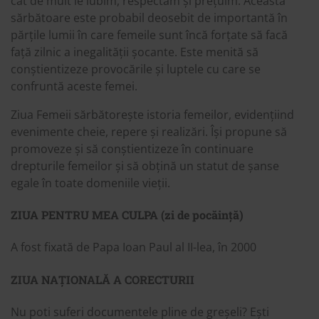
cât de mult le iubim, respectăm și prețuim. Această
sărbătoare este probabil deosebit de importantă în
părțile lumii în care femeile sunt încă forțate să facă
față zilnic a inegalității șocante. Este menită să
conștientizeze provocările și luptele cu care se
confruntă aceste femei.
Ziua Femeii sărbătorește istoria femeilor, evidențiind
evenimente cheie, repere și realizări. Își propune să
promoveze și să conștientizeze în continuare
drepturile femeilor și să obțină un statut de șanse
egale în toate domeniile vieții.
ZIUA PENTRU MEA CULPA (zi de pocăință)
A fost fixată de Papa Ioan Paul al II-lea, în 2000
ZIUA NAȚIONALĂ A CORECTURII
Nu poti suferi documentele pline de greșeli? Ești