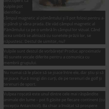
descoperit că
vulpile pot
identifica
câmpul magnetic al pământului și îl pot folosi pentru a-
și pândi și vâna prada. Ele văd câmpul magnetic al
Pământului ca pe o umbră în câmpul lor vizual. Când
acea umbră se aliniază cu sunetele prăzii lor, se
năpustesc. Destul de uimitor, nu?
Vulpile sunt destul de vorbărețe! Produc aproximativ
40 sunete vocale diferite pentru a comunica cu
membrii grupului.
Nu numai că le place să se joace între ele, dar știu și să
se joace. Fură mingi din curți, de pe terenuri de golf și
terenuri de sport.
Vulpea roșcată este unul dintre cele mai răspândite
animale din lume – pot fi găsite pe fiecare continent (cu
excepția Antarcticii!). Ba chiar a învățat să prospere