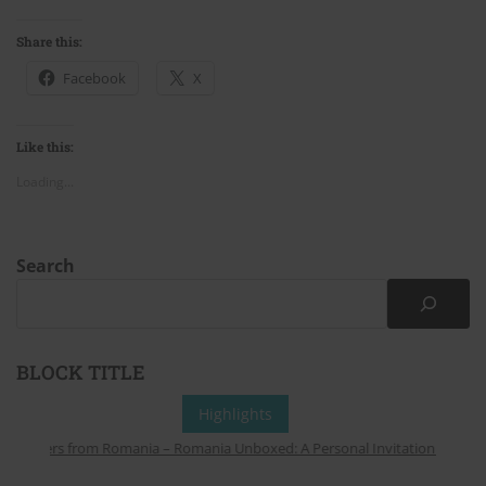
Share this:
Facebook
X
Like this:
Loading...
Search
BLOCK TITLE
Highlights
Whispers from Romania – Romania Unboxed: A Personal Invitation to Explor