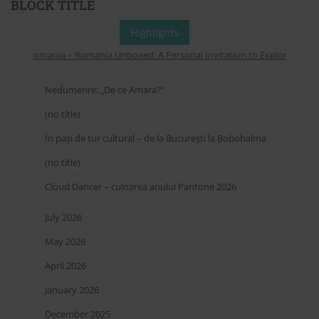
BLOCK TITLE
Highlights
from Romania – Romania Unboxed: A Personal Invitation to Explore Online 
Nedumerire: „De ce Amara?”
(no title)
În pași de tur cultural – de la București la Bobohalma
(no title)
Cloud Dancer – culoarea anului Pantone 2026
July 2026
May 2026
April 2026
January 2026
December 2025