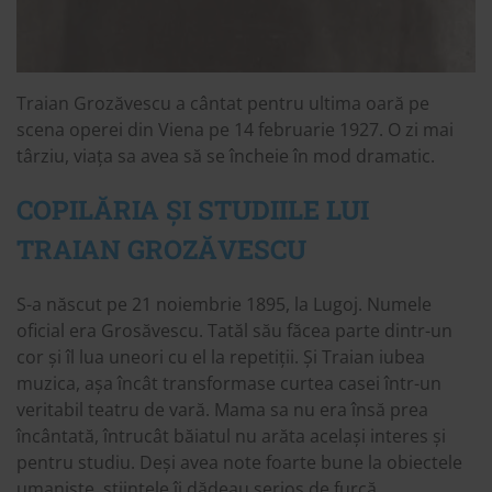
Traian Grozăvescu a cântat pentru ultima oară pe
scena operei din Viena pe 14 februarie 1927. O zi mai
târziu, viața sa avea să se încheie în mod dramatic.
COPILĂRIA ȘI STUDIILE LUI
TRAIAN GROZĂVESCU
S-a născut pe 21 noiembrie 1895, la Lugoj. Numele
oficial era Grosăvescu. Tatăl său făcea parte dintr-un
cor și îl lua uneori cu el la repetiții. Și Traian iubea
muzica, așa încât transformase curtea casei într-un
veritabil teatru de vară. Mama sa nu era însă prea
încântată, întrucât băiatul nu arăta același interes și
pentru studiu. Deși avea note foarte bune la obiectele
umaniste, științele îi dădeau serios de furcă.