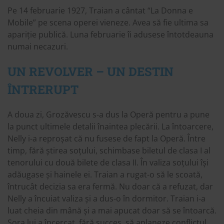
Pe 14 februarie 1927, Traian a cântat “La Donna e
Mobile” pe scena operei vieneze. Avea să fie ultima sa
apariție publică. Luna februarie îi adusese întotdeauna
numai necazuri.
UN REVOLVER – UN DESTIN
ÎNTRERUPT
A doua zi, Grozăvescu s-a dus la Operă pentru a pune
la punct ultimele detalii înaintea plecării. La întoarcere,
Nelly i-a reproșat că nu fusese de fapt la Operă. Între
timp, fără știrea soțului, schimbase biletul de clasa I al
tenorului cu două bilete de clasa II. În valiza soțului își
adăugase și hainele ei. Traian a rugat-o să le scoată,
întrucât decizia sa era fermă. Nu doar că a refuzat, dar
Nelly a încuiat valiza și a dus-o în dormitor. Traian i-a
luat cheia din mână și a mai apucat doar să se întoarcă.
Sora lui a încercat, fără succes, să aplaneze conflictul.