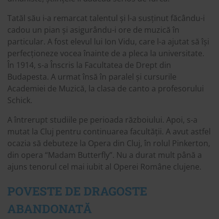
Tatăl său i-a remarcat talentul și l-a susținut făcându-i
cadou un pian și asigurându-i ore de muzică în
particular. A fost elevul lui Ion Vidu, care l-a ajutat să își
perfecționeze vocea înainte de a pleca la universitate.
În 1914, s-a Înscris la Facultatea de Drept din
Budapesta. A urmat însă în paralel și cursurile
Academiei de Muzică, la clasa de canto a profesorului
Schick.
A întrerupt studiile pe perioada războiului. Apoi, s-a
mutat la Cluj pentru continuarea facultății. A avut astfel
ocazia să debuteze la Opera din Cluj, în rolul Pinkerton,
din opera “Madam Butterfly”. Nu a durat mult până a
ajuns tenorul cel mai iubit al Operei Române clujene.
POVESTE DE DRAGOSTE
ABANDONATĂ