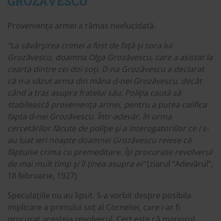
GROZĂVESCU
Proveniența armei a rămas neelucidată.
“La săvârşirea crimei a fost de faţă şi sora lui
Grozăvescu, doamna Olga Grozăvescu, care a asistat la
cearta dintre cei doi soţi. D-na Grozăvescu a declarat
că n-a văzut arma din mâna d-nei Grozăvescu, decât
când a tras asupra fratelui său. Poliţia caută să
stabilească provenienţa armei, pentru a putea califica
fapta d-nei Grozăvescu. Într-adevăr, în urma
cercetărilor făcute de poliţie şi a interogatoriilor ce I s-
au luat ieri noapte doamnei Grozăvescu reiese că
făptuise crima cu premeditare. Îşi procurase revolverul
de mai mult timp şi îl ţinea asupra ei”
(ziarul “Adevărul”,
18 februarie, 1927)
Speculațiile nu au lipsit. S-a vorbit despre posibila
implicare a primului soț al Corneliei, care i-ar fi
procurat acesteia revolverul. Cert este că mariorul