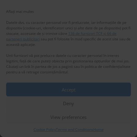
Aflați mai multe
:
Datele dvs. cu caracter personal vor fi prelucrate, iar informațiile de pe
dispozitiv (cookie-uri, identificatori unici și alte date de pe dispozitiv) pot fi
stocate, accesate de și trimise către
136 de furnizori TCF și 66 de
parteneri publicitari
sau pot fi folosite în mod specific de acest site sau de
această aplicație.
Unii furnizori vă pot prelucra datele cu caracter personal în interes
legitim, față de care puteți obiecta prin gestionarea opțiunilor de mai jos.
Căutați un link în partea de jos a paginii sau în politica de confidențialitate
pentru a vă retrage consimțământul.
Accept
Privacy & Cookies: This site uses cookies. By continuing to use this
New title
website, you agree to their use.
Deny
To find out more, including how to control cookies, see here:
Cookie
225582
Policy
View preferences
Cookie Policy
Terms and Conditions
Home