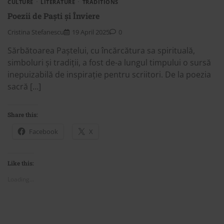
CULTURE
LITERATURE
TRADITIONS
Poezii de Paști și Înviere
Cristina Stefanescu
19 April 2025
0
Sărbătoarea Paștelui, cu încărcătura sa spirituală,
simboluri și tradiții, a fost de-a lungul timpului o sursă
inepuizabilă de inspirație pentru scriitori. De la poezia
sacră […]
Share this:
Facebook
X
Like this:
Loading...