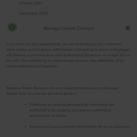
January 2021
December 2020
October 2020
Manage Cookie Consent
September 2020
To provide the best experiences, we use technologies like cookies to
August 2020
store and/or access device information. Consenting to these technologies
July 2020
will allow us to process data such as browsing behaviour or unique IDs on
this site. Not consenting or withdrawing consent, may adversely affect
May 2020
certain features and functions.
March 2020
Romania Sweet Romania vă cere consimțământul pentru folosirea
datelor Dvs. cu caracter personal pentru:
Publicitate și conținut personalizat, măsurători ale
publicității și de conținut, cercetarea audienței și
dezvoltarea serviciilor
Blog Stats
53,177 hits
Stocarea și/ sau accesarea informațiilor de pe un dispozitiv