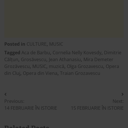
Posted in
CULTURE
,
MUSIC
Tagged
Aca de Barbu
,
Cornelia Nelly Kovesdy
,
Dimitrie
Călțun
,
Grosăvescu
,
Jean Athanasiu
,
Mira Demeter
Grozăvescu
,
MUSIC
,
muzică
,
Olga Grozavescu
,
Opera
din Cluj
,
Opera din Viena
,
Traian Grozavescu
Post
Previous:
Next:
navigation
14 FEBRUARIE ÎN ISTORIE
15 FEBRUARIE ÎN ISTORIE