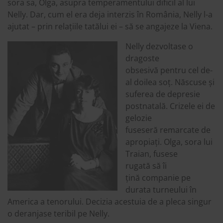
sora sa, Olga, asupra temperamentului dificil al lui
Nelly. Dar, cum el era deja interzis în România, Nelly l-a
ajutat – prin relațiile tatălui ei – să se angajeze la Viena.
Nelly dezvoltase o
dragoste
obsesivă pentru cel de-
al doilea soț. Născuse și
suferea de depresie
postnatală. Crizele ei de
gelozie
fuseseră remarcate de
apropiați. Olga, sora lui
Traian, fusese
rugată să îi
țină companie pe
durata turneului în
America a tenorului. Decizia acestuia de a pleca singur
o deranjase teribil pe Nelly.