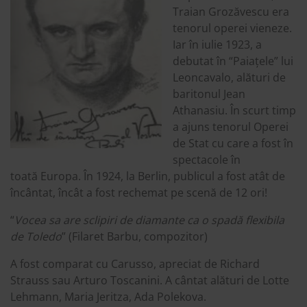
Traian Grozăvescu era
tenorul operei vieneze.
Iar în iulie 1923, a
debutat în “Paiațele” lui
Leoncavalo, alături de
baritonul Jean
Athanasiu. În scurt timp
a ajuns tenorul Operei
de Stat cu care a fost în
spectacole în
toată Europa. În 1924, la Berlin, publicul a fost atât de
încântat, încât a fost rechemat pe scenă de 12 ori!
“
Vocea sa are sclipiri de diamante ca o spad
ă
flexibila
de Toledo
” (Filaret Barbu, compozitor)
A fost comparat cu Carusso, apreciat de Richard
Strauss sau Arturo Toscanini. A cântat alături de Lotte
Lehmann, Maria Jeritza, Ada Polekova.