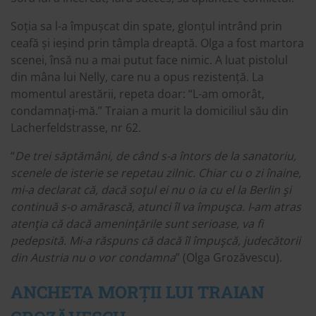
Soția sa l-a împușcat din spate, glonțul intrând prin
ceafă și ieșind prin tâmpla dreaptă. Olga a fost martora
scenei, însă nu a mai putut face nimic. A luat pistolul
din mâna lui Nelly, care nu a opus rezistență. La
momentul arestării, repeta doar: “L-am omorât,
condamnați-mă.” Traian a murit la domiciliul său din
Lacherfeldstrasse, nr 62.
“
De trei săptămâni, de când s-a întors de la sanatoriu,
scenele de isterie se repetau zilnic. Chiar cu o zi înaine,
mi-a declarat că, dacă soţul ei nu o ia cu el la Berlin şi
continuă s-o amărască, atunci îl va împuşca. I-am atras
atenţia că dacă ameninţările sunt serioase, va fi
pedepsită. Mi-a răspuns că dacă îl împuşcă, judecătorii
din Austria nu o vor condamna
” (Olga Grozăvescu).
ANCHETA MORȚII LUI TRAIAN