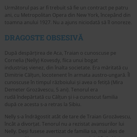
Următorul pas ar fi trebuit să fie un contract pe patru
ani, cu Metropolitan Opera din New York, începând din
toamna anului 1927. Nu a ajuns niciodată să îl onoreze.
DRAGOSTE OBSESIVĂ
După despărțirea de Aca, Traian o cunoscuse pe
Cornelia (Nelly) Kovesdy, fiica unui bogat
industriaș vienez, din înalta societate. Era măritată cu
Dimitrie Călțun, locotenent în armata austro-ungară. Îl
cunoscuse în timpul războiului și avea o fetiță (Mira
Demeter Grozăvescu, 5 ani). Tenorul era
rudă îndepărtată cu Călțun și i-a cunoscut familia
după ce acesta s-a retras la Sibiu.
Nelly s-a îndrăgostit atât de tare de Traian Grozăvescu,
încât a divorțat. Tenorul nu a rezistat avansurilor lui
Nelly. Deși fusese avertizat de familia sa, mai ales de