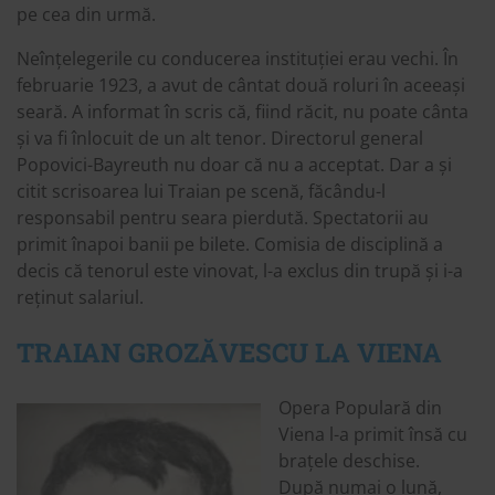
pe cea din urmă.
Neînțelegerile cu conducerea instituției erau vechi. În
februarie 1923, a avut de cântat două roluri în aceeași
seară. A informat în scris că, fiind răcit, nu poate cânta
și va fi înlocuit de un alt tenor. Directorul general
Popovici-Bayreuth nu doar că nu a acceptat. Dar a și
citit scrisoarea lui Traian pe scenă, făcându-l
responsabil pentru seara pierdută. Spectatorii au
primit înapoi banii pe bilete. Comisia de disciplină a
decis că tenorul este vinovat, l-a exclus din trupă și i-a
reținut salariul.
TRAIAN GROZĂVESCU LA VIENA
Opera Populară din
Viena l-a primit însă cu
brațele deschise.
După numai o lună,