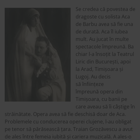
Se credea că povestea de
dragoste cu solista Aca
de Barbu avea să fie una
de durată. Aca îl iubea
mult. Au jucat în multe
spectacole împreună. Ba
chiar l-a însoțit la Teatrul
Liric din București, apoi
la Arad, Timișoara și
Lugoj. Au decis
să înființeze
împreună opera din
Timișoara, cu banii pe
care aveau să îi câștige în
străinătate. Opera avea să fie deschisă doar de Aca.
Problemele cu conducerea operei clujene, l-au obligat
pe tenor să părăsească țara. Traian Grozăvescu a avut
de ales între femeia iubită și cariera muzicală. A ales-o