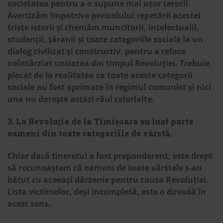
societatea pentru a o supune mai ușor terorii.
Avertizăm împotriva pericolului repetării acestei
triste istorii și chemăm muncitorii, intelectualii,
studenții, țăranii și toate categoriile sociale la un
dialog civilizat și constructiv, pentru a reface
neîntârziat unitatea din timpul Revoluției. Trebuie
plecat de la realitatea ca toate aceste categorii
sociale au fost oprimate în regimul comunist și nici
una nu dorește astăzi răul celorlalte.
3. La Revoluția de la Timișoara au luat parte
oameni din toate categoriile de vârstă.
Chiar dacă tineretul a fost preponderent, este drept
să recunoaștem că oameni de toate vârstele s-au
bătut cu aceeași dârzenie pentru cauza Revoluției.
Lista victimelor, deși incompletă, este o dovadă în
acest sens.