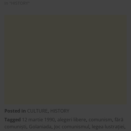
In "HISTORY"
Posted in
CULTURE
,
HISTORY
Tagged
12 martie 1990
,
alegeri libere
,
comunism
,
fără
comuniști
,
Golaniada
,
Joc comunismul
,
legea lustrației
,