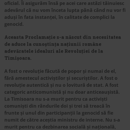
oficial. Îi asigurăm însă pe acei care astăzi tăinuiesc
adevărul că nu vom înceta lupta până când nu vor fi
aduși în fata instanței, în calitate de complici la
genocid.
Aceasta Proclamație s-a născut din necesitatea
de aduce la cunoștința națiunii române
adevăratele idealuri ale Revoluției de la
Timișoara.
A fost o revoluție făcută de popor și numai de el,
fără amestecul activiștilor și securiștilor. A fost o
revoluție autentică și nu o lovitură de stat. A fost
categoric anticomunistă și nu doar anticeaușistă.
La Timisoara nu s-a murit pentru ca activiști
comuniști din rândurile doi și trei să treacă în
frunte și unul din participanții la genocid să fie
numit de către aceștia ministru de interne. Nu s-a
murit pentru ca dezbinarea socială și națională,