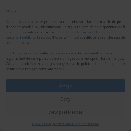
Aflați mai multe
:
Datele dvs. cu caracter personal vor fi prelucrate, iar informațiile de pe
dispozitiv (cookie-uri, identificatori unici și alte date de pe dispozitiv) pot fi
stocate, accesate de și trimise către
136 de furnizori TCF și 66 de
parteneri publicitari
sau pot fi folosite în mod specific de acest site sau de
această aplicație.
Unii furnizori vă pot prelucra datele cu caracter personal în interes
legitim, față de care puteți obiecta prin gestionarea opțiunilor de mai jos.
Căutați un link în partea de jos a paginii sau în politica de confidențialitate
pentru a vă retrage consimțământul.
HISTORY
Accept
Cei patru președinți ai României: 1990-2024
Privacy & Cookies: This site uses cookies. By continuing to use this
website, you agree to their use.
Cristina Stefanescu
10 November 2024
3
Deny
To find out more, including how to control cookies, see here:
Cookie
Policy
Începând cu 1990, România a avut patru președinți. Ne
View preferences
pregătim de noi alegeri, asa că este timpul să ne
reamintim mandatele fiecăruia dintre cei care s-au aflat
Cookie Policy
Terms and Conditions
Home
în fruntea țării până acum.