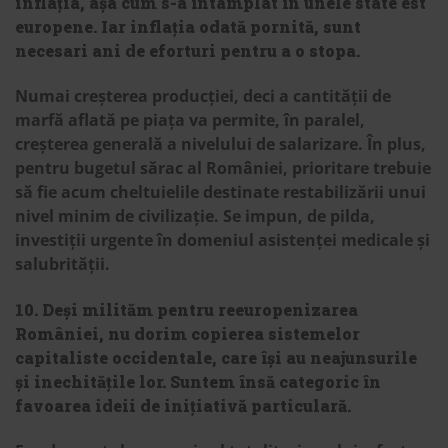
inflația, așa cum s-a întâmplat în unele state est
europene. Iar inflația odată pornită, sunt
necesari ani de eforturi pentru a o stopa.
Numai creșterea producției, deci a cantității de
marfă aflată pe piața va permite, în paralel,
creșterea generală a nivelului de salarizare. În plus,
pentru bugetul sărac al României, prioritare trebuie
să fie acum cheltuielile destinate restabilizării unui
nivel minim de civilizație. Se impun, de pilda,
investiții urgente în domeniul asistenței medicale și
salubrității.
10. Deși milităm pentru reeuropenizarea
României, nu dorim copierea sistemelor
capitaliste occidentale, care își au neajunsurile
și inechitățile lor. Suntem însă categoric în
favoarea ideii de inițiativă particulară.