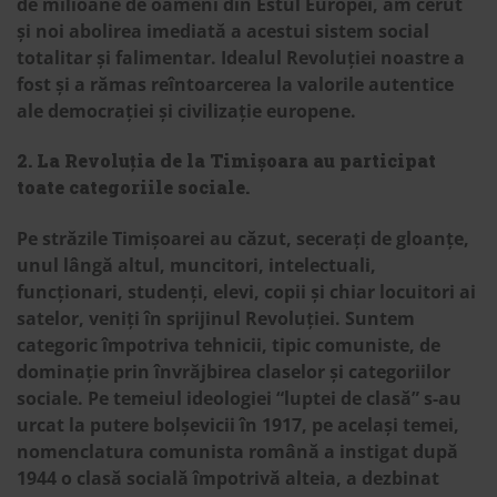
de milioane de oameni din Estul Europei, am cerut
și noi abolirea imediată a acestui sistem social
totalitar și falimentar. Idealul Revoluției noastre a
fost și a rămas reîntoarcerea la valorile autentice
ale democrației și civilizație europene.
2. La Revoluția de la Timișoara au participat
toate categoriile sociale.
Pe străzile Timișoarei au căzut, secerați de gloanțe,
unul lângă altul, muncitori, intelectuali,
funcționari, studenți, elevi, copii și chiar locuitori ai
satelor, veniți în sprijinul Revoluției. Suntem
categoric împotriva tehnicii, tipic comuniste, de
dominație prin învrăjbirea claselor și categoriilor
sociale. Pe temeiul ideologiei “luptei de clasă” s-au
urcat la putere bolșevicii în 1917, pe același temei,
nomenclatura comunista română a instigat după
1944 o clasă socială împotrivă alteia, a dezbinat