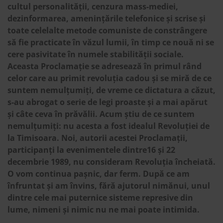
cultul personalității, cenzura mass-mediei,
dezinformarea, amenințările telefonice și scrise și
toate celelalte metode comuniste de constrângere
să fie practicate în văzul lumii, în timp ce nouă ni se
cere pasivitate în numele stabilității sociale.
Aceasta Proclamație se adresează în primul rând
celor care au primit revoluția cadou și se miră de ce
suntem nemulțumiți, de vreme ce dictatura a căzut,
s-au abrogat o serie de legi proaste și a mai apărut
și câte ceva în prăvălii. Acum știu de ce suntem
nemulțumiți: nu acesta a fost idealul Revoluției de
la Timisoara. Noi, autorii acestei Proclamații,
participanți la evenimentele dintre16 și 22
decembrie 1989, nu consideram Revoluția încheiată.
O vom continua pașnic, dar ferm. După ce am
înfruntat și am învins, fără ajutorul nimănui, unul
dintre cele mai puternice sisteme represive din
lume, nimeni și nimic nu ne mai poate intimida.