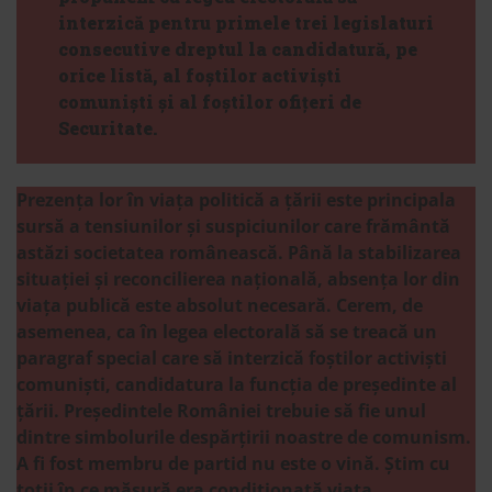
interzică pentru primele trei legislaturi
consecutive dreptul la candidatură, pe
orice listă, al foștilor activiști
comuniști și al foștilor ofițeri de
Securitate.
Prezența lor în viața politică a țării este principala
sursă a tensiunilor și suspiciunilor care frământă
astăzi societatea românească. Până la stabilizarea
situației și reconcilierea națională, absența lor din
viața publică este absolut necesară. Cerem, de
asemenea, ca în legea electorală să se treacă un
paragraf special care să interzică foștilor activiști
comuniști, candidatura la funcția de președinte al
țării. Președintele României trebuie să fie unul
dintre simbolurile despărțirii noastre de comunism.
A fi fost membru de partid nu este o vină. Știm cu
toții în ce măsură era condiționată viața