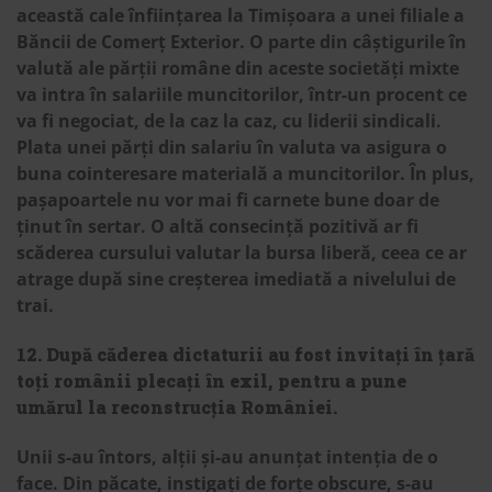
această cale înființarea la Timișoara a unei filiale a
Băncii de Comerț Exterior. O parte din câștigurile în
valută ale părții române din aceste societăți mixte
va intra în salariile muncitorilor, într-un procent ce
va fi negociat, de la caz la caz, cu liderii sindicali.
Plata unei părți din salariu în valuta va asigura o
buna cointeresare materială a muncitorilor. În plus,
pașapoartele nu vor mai fi carnete bune doar de
ținut în sertar. O altă consecință pozitivă ar fi
scăderea cursului valutar la bursa liberă, ceea ce ar
atrage după sine creșterea imediată a nivelului de
trai.
12. După căderea dictaturii au fost invitați în țară
toți românii plecați în exil, pentru a pune
umărul la reconstrucția României.
Unii s-au întors, alții și-au anunțat intenția de o
face. Din păcate, instigați de forțe obscure, s-au