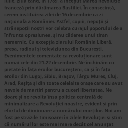
iulie, ziua când, în 1789, a început Marea Revoluție
franceză prin dărâmarea Bastiliei. În consecință,
cerem instituirea zilei de 16 decembrie ca zi
națională a României. Astfel, copiii, nepoții și
strănepoții noștri vor celebra curajul poporului de a
înfrunta opresiunea, și nu căderea unui tiran
nemernic. Cu excepția ziarului România Liberă,
presa, radioul și televiziunea din București.
Evenimentele comentate ca revoluționare sunt
numai cele din 21-22 decembrie. Ne închinăm cu
pietate în fața eroilor bucureșteni, ca și în fața
eroilor din Lugoj, Sibiu, Brașov, Târgu Mureș, Cluj,
Arad, Reșița și din toate celelalte orașe care au avut
nevoie de martiri pentru a cuceri libertatea. Ne
doare și ne revolta însa politica centrală de
minimalizare a Revoluției noastre, evident și prin
efortul de diminuare a numărului morților. Noi am
fost pe străzile Timișoarei în zilele Revoluției și știm
că numărul lor este mai mare decât cel anunțat