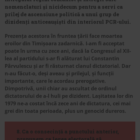
nomenclaturi și nicidecum pentru a servi ca
prilej de ascensiune politică a unui grup de
dizidenți anticeaușiști din interiorul PCR-ului.
Prezența acestora în fruntea țării face moartea
eroilor din Timișoara zadarnică. I-am fi acceptat
poate în urma cu zece ani, dacă la Congresul al XII-
lea al partidului s-ar fi alăturat lui Constantin
Pârvulescu și ar fi răsturnat clanul dictatorial. Dar
n-au făcut-o, deși aveau și prilejul, și funcții
importante, care le acordau prerogative.
Dimpotrivă, unii chiar au ascultat de ordinul
dictatorului de a-l huli pe dizident. Lașitatea lor din
1979 ne-a costat încă zece ani de dictatura, cei mai
grei din toata perioada, plus un genocid dureros.
8. Ca o consecință a punctului anterior,
propunem ca legea electorală să