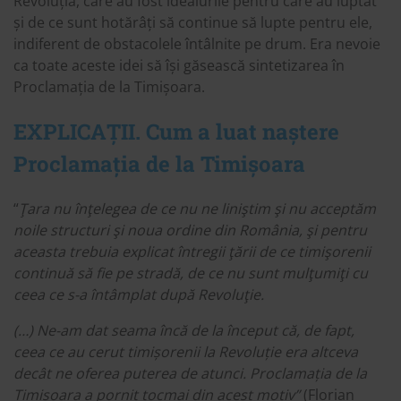
Revoluția, care au fost idealurile pentru care au luptat
și de ce sunt hotărâți să continue să lupte pentru ele,
indiferent de obstacolele întâlnite pe drum. Era nevoie
ca toate aceste idei să își găsească sintetizarea în
Proclamația de la Timișoara.
EXPLICAȚII. Cum a luat naștere
Proclamația de la Timișoara
“
Ţara nu înţelegea de ce nu ne liniştim şi nu acceptăm
noile structuri şi noua ordine din România, şi pentru
aceasta trebuia explicat întregii ţării de ce timişorenii
continuă să fie pe stradă, de ce nu sunt mulţumiţi cu
ceea ce s-a întâmplat după Revoluţie.
(…) Ne-am dat seama încă de la început că, de fapt,
ceea ce au cerut timișorenii la Revoluție era altceva
decât ne oferea puterea de atunci. Proclamația de la
Timișoara a pornit tocmai din acest motiv”
(Florian