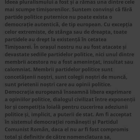
Ideea pluralismului a fost și a rămas una dintre cele
mai scumpe timișorenilor. Suntem convinși că fără
partide politice puternice nu poate exista o
democrație autentică, de tip european. Cu excepția
celor extremiste, de stânga sau de dreapta, toate
partidele au drept la existență în cetatea
Timișoarei. În orașul nostru nu au fost atacate și
devastate sediile partidelor politice, nici unul dintre
membrii acestora nu a fost amenințat, insultat sau
calomniat. Membrii partidelor politice sunt
concetățenii noștri, sunt colegii noștri de muncă,
sunt prietenii noștri care au opinii politice.
Democrația europeană înseamnă libera exprimare
a opiniilor politice, dialogul civilizat între exponenții
lor și competiția loială pentru cucerirea adeziunii
politice și, implicit, a puterii de stat. Am fi acceptat
în sistemul democrației românești și Partidul
Comunist Român, daca el nu ar fi fost compromis
total și definitiv de către nomenclatura sa,