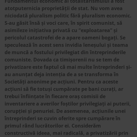
Fundamentul economic al totalitarismului a fost
atotputernicia proprietății de stat. Nu vom avea
niciodată pluralism politic fără pluralism economic.
S-au găsit însă și voci care, în spirit comunist, să
asimileze inițiativa privată cu “exploatarea” și
pericolul catastrofei de a apare oameni bogați. Se
speculează în acest sens invidia leneșului și teama
de muncă a fostului privilegiat din întreprinderile
comuniste. Dovada ca timișorenii nu se tem de
privatizare este faptul că mai multe întreprinderi și-
au anunțat deja intenția de a se transforma în
Societăți anonime pe acțiuni. Pentru ca aceste
acțiuni să fie totuși cumpărate pe bani curați, ar
trebui înființate în fiecare oraș comisii de
inventariere a averilor foștilor privilegiați ai puterii,
corupției și penuriei. De asemenea, acțiunile unei
întreprinderi se cuvin oferite spre cumpărare în
primul rând lucrătorilor ei. Considerăm
constructivă ideea, mai radicală, a privatizării prin