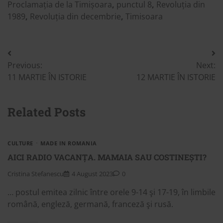
Proclamația de la Timișoara
,
punctul 8
,
Revoluția din
1989
,
Revoluția din decembrie
,
Timisoara
Post
Previous:
Next:
navigation
11 MARTIE ÎN ISTORIE
12 MARTIE ÎN ISTORIE
Related Posts
CULTURE
MADE IN ROMANIA
AICI RADIO VACANȚA. MAMAIA SAU COSTINEȘTI?
Cristina Stefanescu
4 August 2023
0
… postul emitea zilnic între orele 9-14 şi 17-19, în limbile
română, engleză, germană, franceză şi rusă.