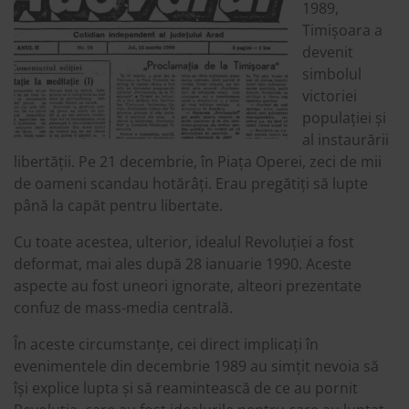
1989,
Timișoara a
devenit
simbolul
victoriei
populației și
al instaurării
libertății. Pe 21 decembrie, în Piața Operei, zeci de mii
de oameni scandau hotărâți. Erau pregătiți să lupte
până la capăt pentru libertate.
Cu toate acestea, ulterior, idealul Revoluției a fost
deformat, mai ales după 28 ianuarie 1990. Aceste
aspecte au fost uneori ignorate, alteori prezentate
confuz de mass-media centrală.
În aceste circumstanțe, cei direct implicați în
evenimentele din decembrie 1989 au simțit nevoia să
își explice lupta și să reamintească de ce au pornit