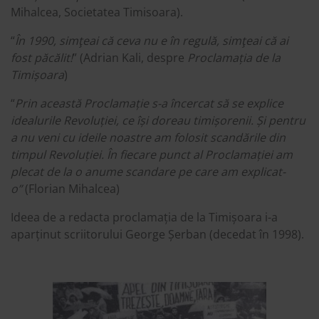
Mihalcea, Societatea Timisoara).
“
În 1990, simţeai că ceva nu e în regulă, simţeai că ai
fost păcălit!
” (Adrian Kali, despre
Proclamația de la
Timișoara
)
“
Prin această Proclamație s-a încercat să se explice
idealurile Revoluției, ce își doreau timișorenii. Și pentru
a nu veni cu ideile noastre am folosit scandările din
timpul Revoluției. În fiecare punct al Proclamației am
plecat de la o anume scandare pe care am explicat-
o”
(Florian Mihalcea)
Ideea de a redacta proclamația de la Timișoara i-a
aparținut scriitorului George Șerban (decedat în 1998).