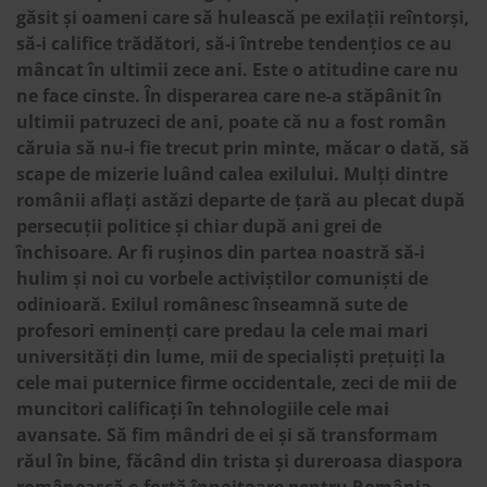
găsit și oameni care să hulească pe exilații reîntorși,
să-i califice trădători, să-i întrebe tendențios ce au
mâncat în ultimii zece ani. Este o atitudine care nu
ne face cinste. În disperarea care ne-a stăpânit în
ultimii patruzeci de ani, poate că nu a fost român
căruia să nu-i fie trecut prin minte, măcar o dată, să
scape de mizerie luând calea exilului. Mulți dintre
românii aflați astăzi departe de țară au plecat după
persecuții politice și chiar după ani grei de
închisoare. Ar fi rușinos din partea noastră să-i
hulim și noi cu vorbele activiștilor comuniști de
odinioară. Exilul românesc înseamnă sute de
profesori eminenți care predau la cele mai mari
universități din lume, mii de specialiști prețuiți la
cele mai puternice firme occidentale, zeci de mii de
muncitori calificați în tehnologiile cele mai
avansate. Să fim mândri de ei și să transformam
răul în bine, făcând din trista și dureroasa diaspora