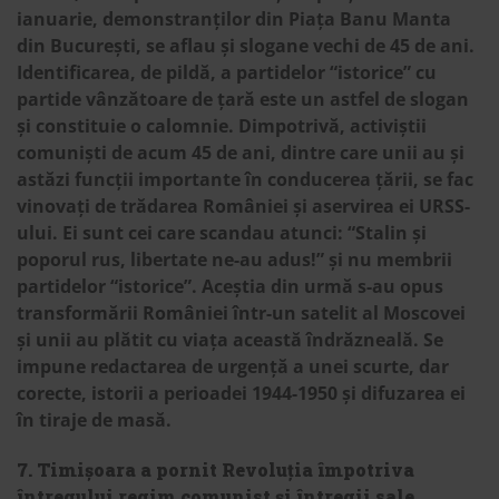
ianuarie, demonstranților din Piața Banu Manta
din București, se aflau și slogane vechi de 45 de ani.
Identificarea, de pildă, a partidelor “istorice” cu
partide vânzătoare de țară este un astfel de slogan
și constituie o calomnie. Dimpotrivă, activiștii
comuniști de acum 45 de ani, dintre care unii au și
astăzi funcții importante în conducerea țării, se fac
vinovați de trădarea României și aservirea ei URSS-
ului. Ei sunt cei care scandau atunci: “Stalin și
poporul rus, libertate ne-au adus!” și nu membrii
partidelor “istorice”. Aceștia din urmă s-au opus
transformării României într-un satelit al Moscovei
și unii au plătit cu viața această îndrăzneală. Se
impune redactarea de urgență a unei scurte, dar
corecte, istorii a perioadei 1944-1950 și difuzarea ei
în tiraje de masă.
7. Timișoara a pornit Revoluția împotriva
întregului regim comunist și întregii sale