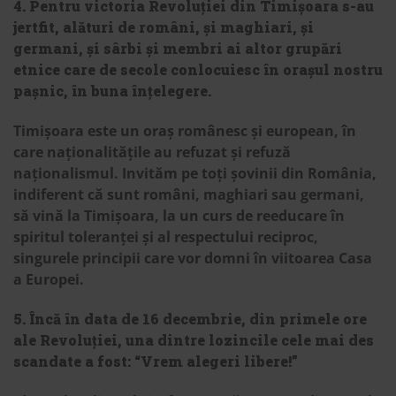
4. Pentru victoria Revoluției din Timișoara s-au
jertfit, alături de români, și maghiari, și
germani, și sârbi și membri ai altor grupări
etnice care de secole conlocuiesc în orașul nostru
pașnic, în buna înțelegere.
Timișoara este un oraș românesc și european, în
care naționalitățile au refuzat și refuză
naționalismul. Invităm pe toți șovinii din România,
indiferent că sunt români, maghiari sau germani,
să vină la Timișoara, la un curs de reeducare în
spiritul toleranței și al respectului reciproc,
singurele principii care vor domni în viitoarea Casa
a Europei.
5. Încă în data de 16 decembrie, din primele ore
ale Revoluției, una dintre lozincile cele mai des
scandate a fost: “Vrem alegeri libere!”