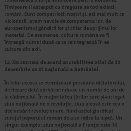
românească o forță înnoitoare pentru România.
Timișoara îi așteaptă cu dragoste pe toți exilații
români. Sunt compatrioții noștri și, azi mai mult ca
niciodată, avem nevoie de competenta lor, de
europenismul gândirii lor și chiar de sprijinul lor
material. De asemenea, cultura româna va fi
întreagă numai după ce se reintegrează în ea
cultura din exil.
13. Nu suntem de acord cu stabilirea zilei de 22
decembrie ca zi națională a României.
În felul acesta se eternizează persoana dictatorului,
de fiecare dată sărbătorindu-se un număr de ani de
la căderea lui. În majoritatea țărilor care și-au legat
ziua națională de o revoluție, ziua aleasă este cea a
declanșării revoluționare, fiind astfel glorificat
curajul poporului român de a se ridica la luptă. Un
singur exemplu: ziua națională a Franței este 14