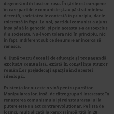
degenerând în fascism roșu. În țările est europene
în care partidele comuniste și-au păstrat minima
decență, societatea le contestă în principiu, dar le
tolerează în fapt. La noi, partidul comunist a ajuns
însa până la genocid, și prin aceasta s-a autoexclus
din societate. Nu-l vom tolera nici în principiu, nici
în fapt, indiferent sub ce denumire ar încerca să
renască.
6. După patru decenii de educație și propagandă
exclusiv comunistă, există în conștiința tuturor
românilor prejudecăți aparținând acestei
ideologii.
Existența lor nu este o vină pentru purtător.
Manipularea lor, însă, de către grupuri interesate în
renașterea comunismului și reinstaurarea lui la
putere este un act contrarevoluționar. Pe lista de
lozinci, multiplicată la xerox și împărțită în 28