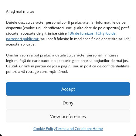
September 2020
Aflați mai multe
:
August 2020
Datele dvs. cu caracter personal vor fi prelucrate, iar informațiile de pe
July 2020
dispozitiv (cookie-uri, identificatori unici și alte date de pe dispozitiv) pot fi
May 2020
stocate, accesate de și trimise către
136 de furnizori TCF și 66 de
parteneri publicitari
sau pot fi folosite în mod specific de acest site sau de
March 2020
această aplicație.
Unii furnizori vă pot prelucra datele cu caracter personal în interes
legitim, față de care puteți obiecta prin gestionarea opțiunilor de mai jos.
Căutați un link în partea de jos a paginii sau în politica de confidențialitate
pentru a vă retrage consimțământul.
Blog Stats
Accept
53,154 hits
Privacy & Cookies: This site uses cookies. By continuing to use this
website, you agree to their use.
Deny
To find out more, including how to control cookies, see here:
Cookie
Policy
View preferences
Cookie Policy
Terms and Conditions
Home