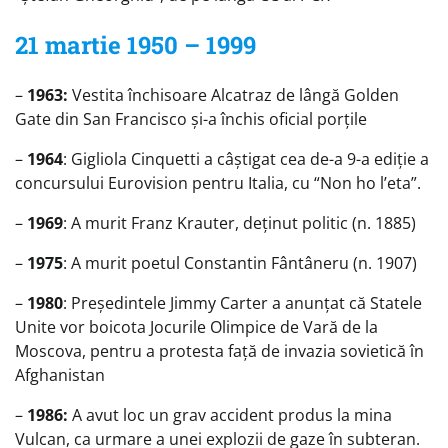
21 martie 1950 – 1999
–
1963:
Vestita închisoare Alcatraz de lângă Golden
Gate din San Francisco și-a închis oficial porțile
–
1964
: Gigliola Cinquetti a câștigat cea de-a 9-a ediție a
concursului Eurovision pentru Italia, cu “Non ho l’eta”.
–
1969
: A murit Franz Krauter, deținut politic (n. 1885)
–
1975
: A murit poetul Constantin Fântâneru (n. 1907)
–
1980
: Președintele Jimmy Carter a anunțat că Statele
Unite vor boicota Jocurile Olimpice de Vară de la
Moscova, pentru a protesta față de invazia sovietică în
Afghanistan
–
1986:
A avut loc un grav accident produs la mina
Vulcan, ca urmare a unei explozii de gaze în subteran.