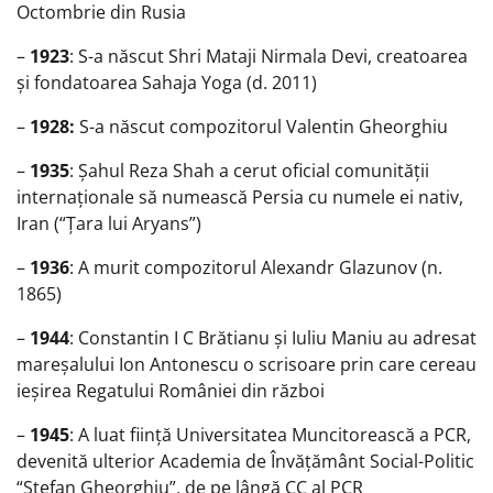
Octombrie din Rusia
–
1923
: S-a născut Shri Mataji Nirmala Devi, creatoarea
și fondatoarea Sahaja Yoga (d. 2011)
–
1928:
S-a născut compozitorul Valentin Gheorghiu
–
1935
: Șahul Reza Shah a cerut oficial comunității
internaționale să numească Persia cu numele ei nativ,
Iran (“Țara lui Aryans”)
–
1936
: A murit compozitorul Alexandr Glazunov (n.
1865)
–
1944
: Constantin I C Brătianu și Iuliu Maniu au adresat
mareșalului Ion Antonescu o scrisoare prin care cereau
ieșirea Regatului României din război
–
1945
: A luat ființă Universitatea Muncitorească a PCR,
devenită ulterior Academia de Învățământ Social-Politic
“Ștefan Gheorghiu”, de pe lângă CC al PCR