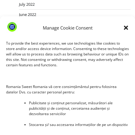
July 2022
June 2022
May 2022
Manage Cookie Consent
March 2022
To provide the best experiences, we use technologies like cookies to
July 2021
store and/or access device information. Consenting to these technologies
will allow us to process data such as browsing behaviour or unique IDs on
June 2021
this site. Not consenting or withdrawing consent, may adversely affect
certain features and functions.
May 2021
April 2021
March 2021
Romania Sweet Romania vă cere consimțământul pentru folosirea
datelor Dvs. cu caracter personal pentru:
February 2021
Publicitate și conținut personalizat, măsurători ale
January 2021
publicității și de conținut, cercetarea audienței și
dezvoltarea serviciilor
December 2020
Stocarea și/ sau accesarea informațiilor de pe un dispozitiv
October 2020