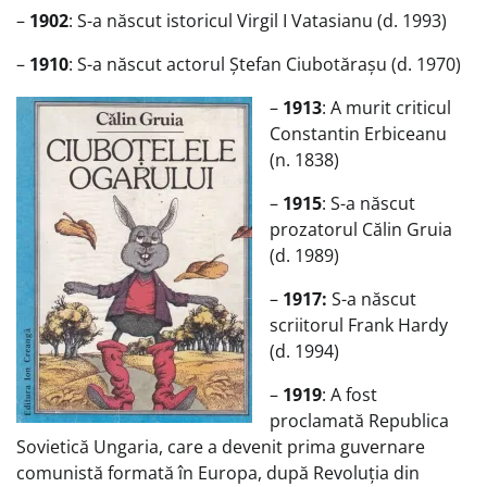
–
1902
: S-a născut istoricul Virgil I Vatasianu (d. 1993)
–
1910
: S-a născut actorul Ștefan Ciubotărașu (d. 1970)
–
1913
: A murit criticul
Constantin Erbiceanu
(n. 1838)
–
1915
: S-a născut
prozatorul Călin Gruia
(d. 1989)
–
1917:
S-a născut
scriitorul Frank Hardy
(d. 1994)
–
1919
: A fost
proclamată Republica
Sovietică Ungaria, care a devenit prima guvernare
comunistă formată în Europa, după Revoluția din