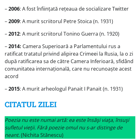
–
2006
: A fost înființată rețeaua de socializare Twitter
–
2009
: A murit scriitorul Petre Stoica (n. 1931)
–
2012
: A murit scriitorul Tonino Guerra (n. 1920)
–
2014:
Camera Superioară a Parlamentului rus a
ratificat tratatul privind alipirea Crimeei la Rusia, la o zi
după ratificarea sa de către Camera Inferioară, sfidând
comunitatea internațională, care nu recunoaște acest
acord
–
2015
: A murit arheologul Panait I Panait (n. 1931)
CITATUL ZILEI
Poezia nu este numai artă: ea este însăşi viaţa, însuşi
sufletul vieţii. Fără poezie omul nu s-ar distinge de
neant.
(Nichita Stănescu)