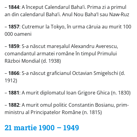
–
1844
: A început Calendarul Baha’i. Prima zi a primul
an din calendarul Baha’i. Anul Nou Baha’I sau Naw-Ruz
–
1857
: Cutremur la Tokyo, în urma căruia au murit 100
000 oameni
–
1859
: S-a născut mareșalul Alexandru Averescu,
comandantul armatei române în timpul Primului
Război Mondial (d. 1938)
–
1866
: S-a născut graficianul Octavian Smigelschi (d.
1912)
–
1881
: A murit diplomatul Ioan Grigore Ghica (n. 1830)
–
1882
: A murit omul politic Constantin Bosianu, prim-
ministru al Principatelor Române (n. 1815)
21 martie 1900 – 1949