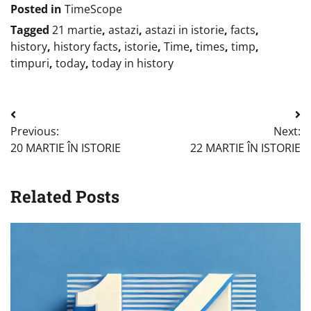
Posted in
TimeScope
Tagged
21 martie
,
astazi
,
astazi in istorie
,
facts
,
history
,
history facts
,
istorie
,
Time
,
times
,
timp
,
timpuri
,
today
,
today in history
Post
Previous:
Next:
navigation
20 MARTIE ÎN ISTORIE
22 MARTIE ÎN ISTORIE
Related Posts