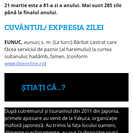
21 martie este a 81-a zi a anului. Mai sunt 285 zile
până la finalul anului.
CUVÂNTUL/ EXPRESIA ZILEI
EUNUC,
eunuci,
s. m. (La turci) Bărbat castrat care
făcea serviciul de paznic (al haremului) la curtea
sultanului; hadâmb, famen. (conform
www.dexonline.ro
)
ȘTIAȚI CĂ…?
După cutremurul și tsunamiul din 2011 din Japonia,
primele ajutoare au venit de la Yakuza, organizație
mafiotă japoneză. Au trimis la fața locului oameni,
alimente și echipamente, au pus la dispoziție spații