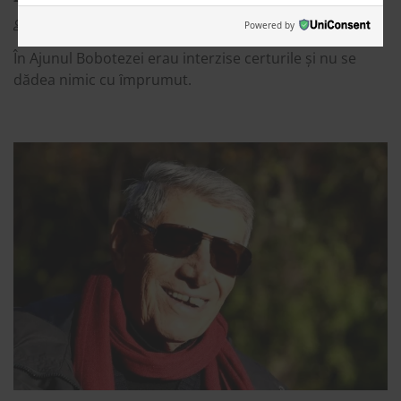
Cristina Stefanescu
6 January 2023
3
Powered by
În Ajunul Bobotezei erau interzise certurile și nu se
dădea nimic cu ȋmprumut.