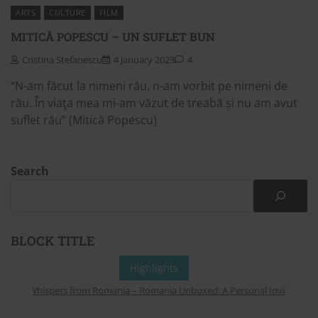
ARTS
CULTURE
FILM
MITICĂ POPESCU – UN SUFLET BUN
Cristina Stefanescu
4 January 2023
4
“N-am făcut la nimeni rău, n-am vorbit pe nimeni de
rău. În viaţa mea mi-am văzut de treabă și nu am avut
suflet rău” (Mitică Popescu)
Search
BLOCK TITLE
Highlights
Whispers from Romania – Romania Unboxed: A Personal Invitation to 