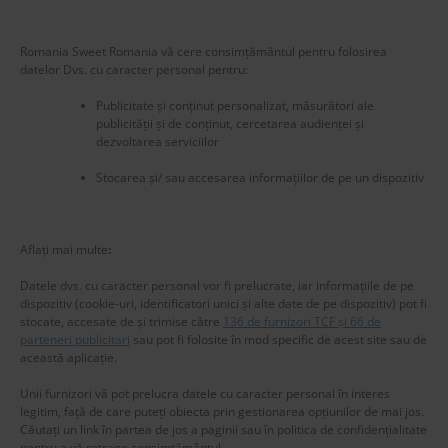
Romania Sweet Romania vă cere consimțământul pentru folosirea
datelor Dvs. cu caracter personal pentru:
Publicitate și conținut personalizat, măsurători ale
publicității și de conținut, cercetarea audienței și
dezvoltarea serviciilor
Stocarea și/ sau accesarea informațiilor de pe un dispozitiv
New title
226093
Aflați mai multe
:
Datele dvs. cu caracter personal vor fi prelucrate, iar informațiile de pe
dispozitiv (cookie-uri, identificatori unici și alte date de pe dispozitiv) pot fi
stocate, accesate de și trimise către
136 de furnizori TCF și 66 de
parteneri publicitari
sau pot fi folosite în mod specific de acest site sau de
această aplicație.
Unii furnizori vă pot prelucra datele cu caracter personal în interes
legitim, față de care puteți obiecta prin gestionarea opțiunilor de mai jos.
Căutați un link în partea de jos a paginii sau în politica de confidențialitate
pentru a vă retrage consimțământul.