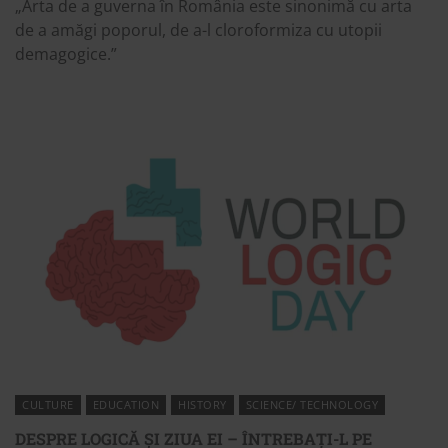
„Arta de a guverna în România este sinonimă cu arta
de a amăgi poporul, de a-l cloroformiza cu utopii
demagogice.”
CULTURE
EDUCATION
HISTORY
SCIENCE/ TECHNOLOGY
DESPRE LOGICĂ ȘI ZIUA EI – ÎNTREBAȚI-L PE