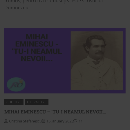
frumos; pentru că frumusețea este scrisul lui
Dumnezeu
CULTURE
LITERATURE
MIHAI EMINESCU – ‘TU-I NEAMUL NEVOII…
Cristina Stefanescu
15 January 2023
11