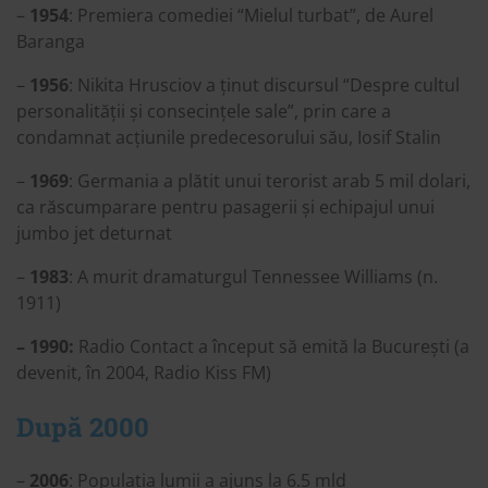
–
1954
: Premiera comediei “Mielul turbat”, de Aurel
Baranga
–
1956
: Nikita Hrusciov a ținut discursul “Despre cultul
personalității și consecințele sale”, prin care a
condamnat acțiunile predecesorului său, Iosif Stalin
–
1969
: Germania a plătit unui terorist arab 5 mil dolari,
ca răscumparare pentru pasagerii și echipajul unui
jumbo jet deturnat
–
1983
: A murit dramaturgul Tennessee Williams (n.
1911)
– 1990:
Radio Contact a început să emită la București (a
devenit, în 2004, Radio Kiss FM)
După 2000
–
2006
: Populația lumii a ajuns la 6.5 mld