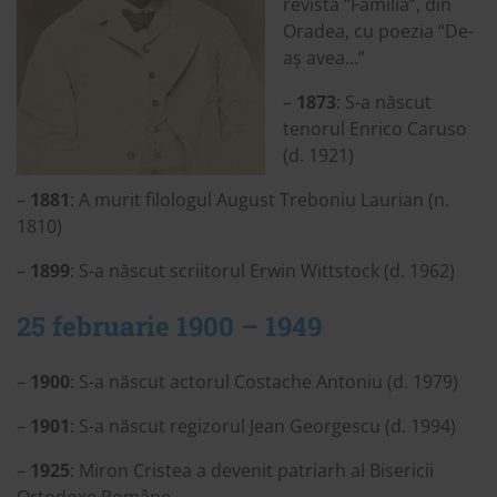
revista “Familia”, din
Oradea, cu poezia “De-
aș avea…”
–
1873
: S-a născut
tenorul Enrico Caruso
(d. 1921)
–
1881
: A murit filologul August Treboniu Laurian (n.
1810)
–
1899
: S-a născut scriitorul Erwin Wittstock (d. 1962)
25 februarie 1900 – 1949
–
1900
: S-a născut actorul Costache Antoniu (d. 1979)
–
1901
: S-a născut regizorul Jean Georgescu (d. 1994)
–
1925
: Miron Cristea a devenit patriarh al Bisericii
Ortodoxe Române