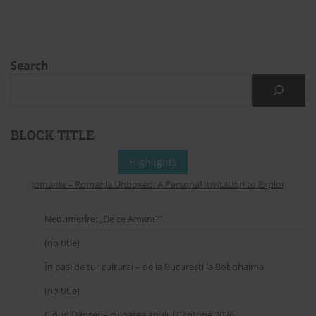
Search
BLOCK TITLE
Highlights
from Romania – Romania Unboxed: A Personal Invitation to Explore Online 
Nedumerire: „De ce Amara?”
(no title)
În pași de tur cultural – de la București la Bobohalma
(no title)
Cloud Dancer – culoarea anului Pantone 2026