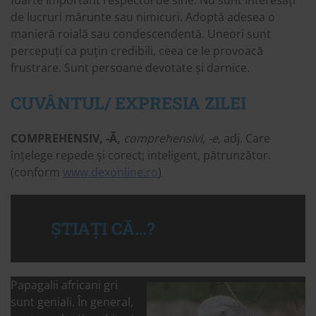
foarte important respectul de sine. Nu sunt interesați
de lucruri mărunte sau nimicuri. Adoptă adesea o
manieră roială sau condescendentă. Uneori sunt
percepuți ca puțin credibili, ceea ce le provoacă
frustrare. Sunt persoane devotate și darnice.
CUVÂNTUL/ EXPRESIA ZILEI
COMPREHENSIV, -Ă,
comprehensivi, -e,
adj. Care
înțelege repede și corect; inteligent, pătrunzător.
(conform
www.dexonline.ro
)
ȘTIAȚI CĂ…?
Papagalii africani gri
sunt geniali. În general,