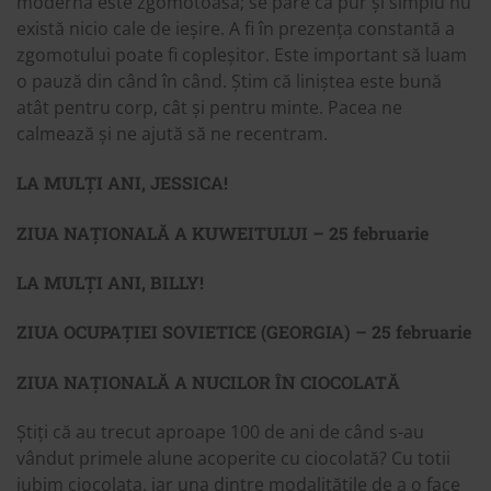
modernă este zgomotoasă; se pare că pur și simplu nu
există nicio cale de ieșire. A fi în prezența constantă a
zgomotului poate fi copleșitor. Este important să luam
o pauză din când în când. Știm că liniștea este bună
atât pentru corp, cât și pentru minte. Pacea ne
calmează și ne ajută să ne recentram.
LA MULȚI ANI, JESSICA!
ZIUA NAȚIONALĂ A KUWEITULUI – 25 februarie
LA MULȚI ANI, BILLY!
ZIUA OCUPAȚIEI SOVIETICE (GEORGIA) – 25 februarie
ZIUA NAȚIONALĂ A NUCILOR ÎN CIOCOLATĂ
Știți că au trecut aproape 100 de ani de când s-au
vândut primele alune acoperite cu ciocolată? Cu totii
iubim ciocolata, iar una dintre modalitățile de a o face