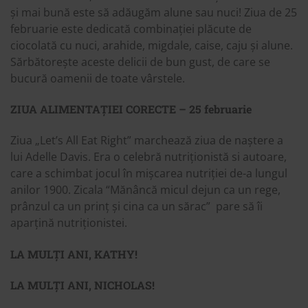
și mai bună este să adăugăm alune sau nuci! Ziua de 25
februarie este dedicată combinației plăcute de
ciocolată cu nuci, arahide, migdale, caise, caju și alune.
Sărbătorește aceste delicii de bun gust, de care se
bucură oamenii de toate vârstele.
ZIUA ALIMENTAȚIEI CORECTE – 25 februarie
Ziua „Let’s All Eat Right” marchează ziua de naștere a
lui Adelle Davis. Era o celebră nutriționistă si autoare,
care a schimbat jocul în mișcarea nutriției de-a lungul
anilor 1900. Zicala “Mănâncă micul dejun ca un rege,
prânzul ca un prinț și cina ca un sărac” pare să îi
aparțină nutriționistei.
LA MULȚI ANI, KATHY!
LA MULȚI ANI, NICHOLAS!