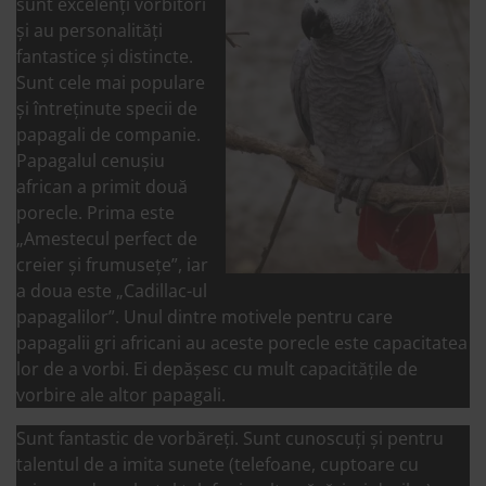
sunt excelenți vorbitori
și au personalități
fantastice și distincte.
Sunt cele mai populare
și întreținute specii de
papagali de companie.
Papagalul cenușiu
african a primit două
porecle. Prima este
„Amestecul perfect de
creier și frumusețe”, iar
a doua este „Cadillac-ul
papagalilor”. Unul dintre motivele pentru care
papagalii gri africani au aceste porecle este capacitatea
lor de a vorbi. Ei depășesc cu mult capacitățile de
vorbire ale altor papagali.
Sunt fantastic de vorbăreți. Sunt cunoscuți și pentru
talentul de a imita sunete (telefoane, cuptoare cu