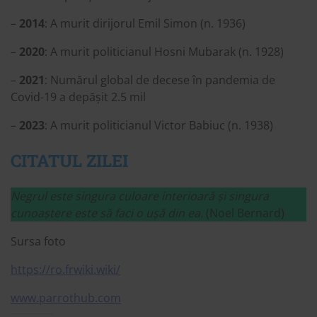
–
2014
: A murit dirijorul Emil Simon (n. 1936)
–
2020
: A murit politicianul Hosni Mubarak (n. 1928)
–
2021
: Numărul global de decese în pandemia de
Covid-19 a depășit 2.5 mil
–
2023
: A murit politicianul Victor Babiuc (n. 1938)
CITATUL ZILEI
Negrul este singura culoare interioară și singura
cunoaștere este să faci o ușă din ea.
(Noel Bernard)
Sursa foto
https://ro.frwiki.wiki/
www.parrothub.com