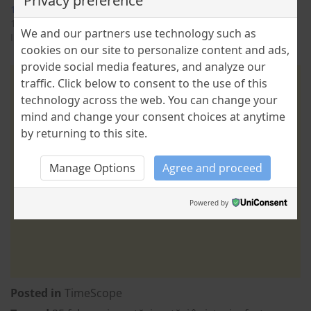
Privacy preference
16 FEBRUARIE ÎN ISTORIE
16 February 2024
We and our partners use technology such as
In "TimeScope"
cookies on our site to personalize content and ads,
provide social media features, and analyze our
traffic. Click below to consent to the use of this
technology across the web. You can change your
mind and change your consent choices at anytime
by returning to this site.
Manage Options
Agree and proceed
Powered by
Posted in
TimeScope