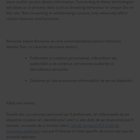
store and/or access device information. Consenting to these technologies
will allow us to process data such as browsing behaviour or unique IDs on
this site. Not consenting or withdrawing consent, may adversely affect
certain features and functions.
Blog Stats
Romania Sweet Romania vă cere consimțământul pentru folosirea
53,170 hits
datelor Dvs. cu caracter personal pentru:
Publicitate și conținut personalizat, măsurători ale
publicității și de conținut, cercetarea audienței și
dezvoltarea serviciilor
Stocarea și/ sau accesarea informațiilor de pe un dispozitiv
Aflați mai multe
:
Datele dvs. cu caracter personal vor fi prelucrate, iar informațiile de pe
dispozitiv (cookie-uri, identificatori unici și alte date de pe dispozitiv) pot fi
stocate, accesate de și trimise către
136 de furnizori TCF și 66 de
parteneri publicitari
sau pot fi folosite în mod specific de acest site sau de
această aplicație.