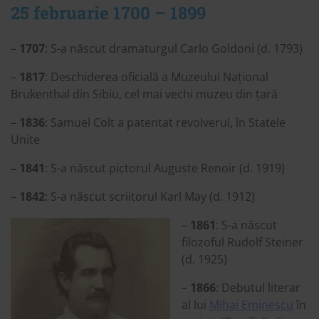
25 februarie 1700 – 1899
–
1707
: S-a născut dramaturgul Carlo Goldoni (d. 1793)
–
1817
: Deschiderea oficială a Muzeului Național
Brukenthal din Sibiu, cel mai vechi muzeu din țară
–
1836
: Samuel Colt a patentat revolverul, în Statele
Unite
– 1841
: S-a născut pictorul Auguste Renoir (d. 1919)
–
1842
: S-a născut scriitorul Karl May (d. 1912)
–
1861
: S-a născut
filozoful Rudolf Steiner
(d. 1925)
–
1866
: Debutul literar
al lui
Mihai Eminescu
în