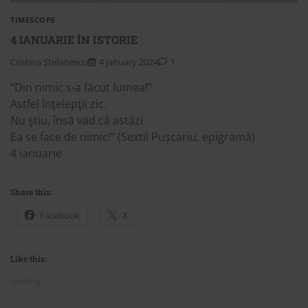
TIMESCOPE
4 IANUARIE ÎN ISTORIE
Cristina Stefanescu
4 January 2024
1
“Din nimic s-a făcut lumea!”
Astfel înţelepţii zic.
Nu ştiu, însă văd că astăzi
Ea se face de nimic!” (Sextil Pușcariu, epigramă)
4 ianuarie
Share this:
Facebook
X
Like this:
Loading...