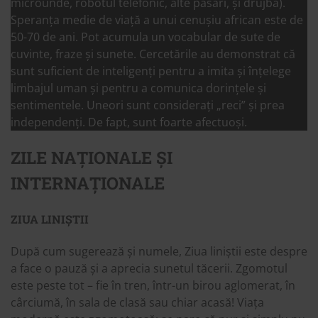
microunde, robotul telefonic, alte păsări, și drujba).
Speranța medie de viață a unui cenușiu african este de
50-70 de ani. Pot acumula un vocabular de sute de
cuvinte, fraze și sunete. Cercetările au demonstrat că
sunt suficient de inteligenți pentru a imita și înțelege
limbajul uman și pentru a comunica dorințele și
sentimentele. Uneori sunt considerați „reci” și prea
independenți. De fapt, sunt foarte afectuoși.
ZILE NAȚIONALE ȘI
INTERNAȚIONALE
ZIUA LINIȘTII
După cum sugerează și numele, Ziua liniștii este despre
a face o pauză și a aprecia sunetul tăcerii. Zgomotul
este peste tot – fie în tren, într-un birou aglomerat, în
cârciumă, în sala de clasă sau chiar acasă! Viața