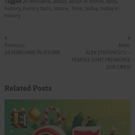
Tagged
25 februarie
,
astăzi
,
astăzi în istorie
,
facts
,
history
,
history facts
,
istorie
,
Time
,
today
,
today in
history
Post
Previous:
Next:
navigation
24 FEBRUARIE ÎN ISTORIE
ALEX ȘTEFĂNESCU –
FEMEILE SUNT FRUMOASE
SUB CIREȘI
Related Posts