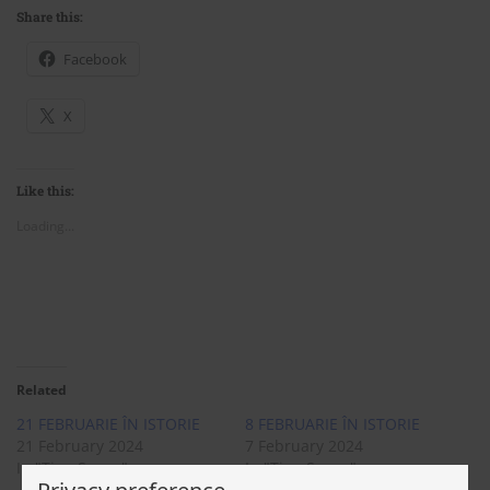
Share this:
Facebook
X
Like this:
Loading...
Related
21 FEBRUARIE ÎN ISTORIE
8 FEBRUARIE ÎN ISTORIE
21 February 2024
7 February 2024
In "TimeScope"
In "TimeScope"