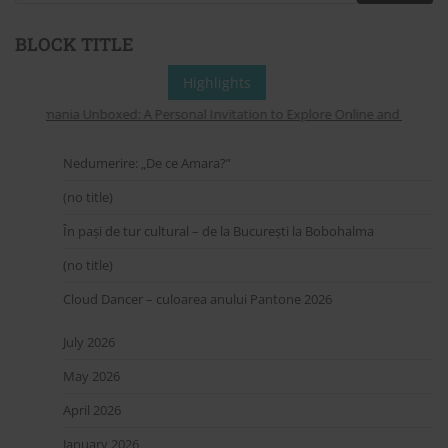
BLOCK TITLE
Highlights
– Romania Unboxed: A Personal Invitation to Explore Online and On the St
Nedumerire: „De ce Amara?”
(no title)
În pași de tur cultural – de la București la Bobohalma
(no title)
Cloud Dancer – culoarea anului Pantone 2026
July 2026
May 2026
April 2026
January 2026