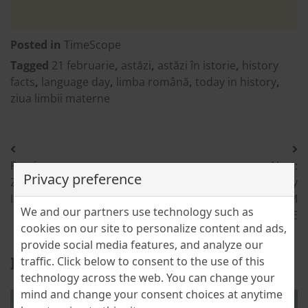
Posted in
TimeScope
Tagged
21 februarie
,
astăzi
,
astăzi în istorie
,
history
facts
,
language day
,
limba română
,
today in history
,
ziua limbii materne
Post
Previous:
Next:
navigation
Privacy preference
ZODIA PEȘTI ÎN CULTURĂ ȘI
Investment Opportunity
ISTORIE
Pitești -300 SQM
We and our partners use technology such as
COMMERCIAL SPACE
cookies on our site to personalize content and ads,
provide social media features, and analyze our
Related Posts
traffic. Click below to consent to the use of this
technology across the web. You can change your
mind and change your consent choices at anytime