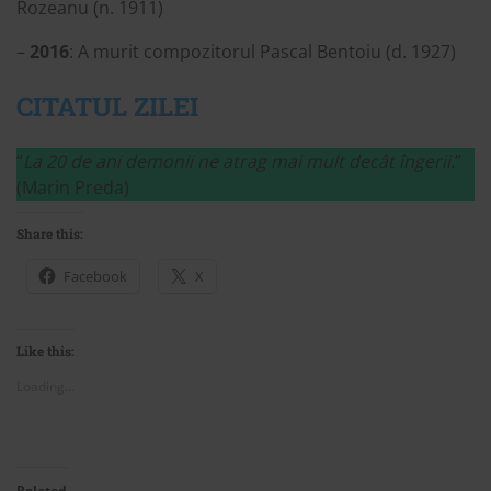
Rozeanu (n. 1911)
–
2016
: A murit compozitorul Pascal Bentoiu (d. 1927)
CITATUL ZILEI
“
La 20 de ani demonii ne atrag mai mult decât îngerii.
”
(Marin Preda)
Share this:
Facebook
X
Like this:
Loading...
Related