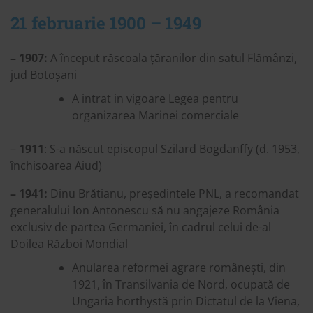
21 februarie 1900 – 1949
– 1907
:
A început răscoala țăranilor din satul Flămânzi,
jud Botoșani
A intrat in vigoare Legea pentru
organizarea Marinei comerciale
–
1911
: S-a născut episcopul Szilard Bogdanffy (d. 1953,
închisoarea Aiud)
– 1941:
Dinu Brătianu, președintele PNL, a recomandat
generalului Ion Antonescu să nu angajeze România
exclusiv de partea Germaniei, în cadrul celui de-al
Doilea Război Mondial
Anularea reformei agrare românești, din
1921, în Transilvania de Nord, ocupată de
Ungaria horthystă prin Dictatul de la Viena,