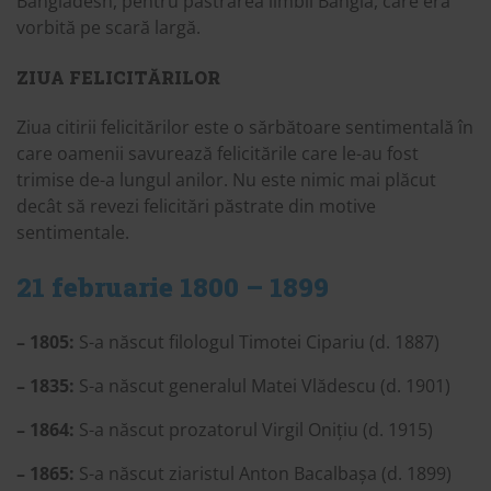
Bangladesh, pentru păstrarea limbii Bangla, care era
vorbită pe scară largă.
ZIUA FELICITĂRILOR
Ziua citirii felicitărilor este o sărbătoare sentimentală în
care oamenii savurează felicitările care le-au fost
trimise de-a lungul anilor. Nu este nimic mai plăcut
decât să revezi felicitări păstrate din motive
sentimentale.
21 februarie 1800 – 1899
– 1805:
S-a născut filologul Timotei Cipariu (d. 1887)
– 1835:
S-a născut generalul Matei Vlădescu (d. 1901)
– 1864:
S-a născut prozatorul Virgil Onițiu (d. 1915)
– 1865:
S-a născut ziaristul Anton Bacalbașa (d. 1899)