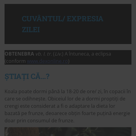
CUVÂNTUL/ EXPRESIA
ZILEI
OBTENEBRA
vb. I. tr.
(
Liv.
) A întuneca, a eclipsa
(conform
www.dexonline.ro
)
ȘTIAȚI CĂ…?
Koala poate dormi până la 18-20 de ore/ zi, în copacii în
care se odihnește. Obiceiul lor de a dormi proptiți de
crengi este considerat a fi o adaptare la dieta lor
bazată pe frunze, deoarece obțin foarte puțină energie
doar prin consumul de frunze.