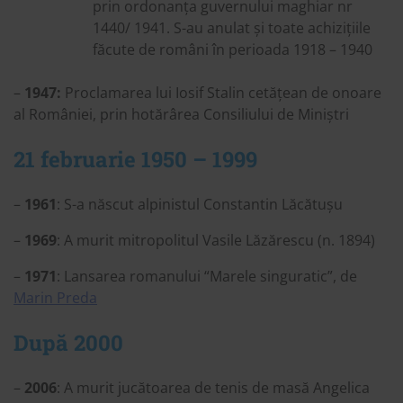
prin ordonanța guvernului maghiar nr
1440/ 1941. S-au anulat și toate achizițiile
făcute de români în perioada 1918 – 1940
–
1947:
Proclamarea lui Iosif Stalin cetățean de onoare
al României, prin hotărârea Consiliului de Miniștri
21 februarie 1950 – 1999
–
1961
: S-a născut alpinistul Constantin Lăcătușu
–
1969
: A murit mitropolitul Vasile Lăzărescu (n. 1894)
–
1971
: Lansarea romanului “Marele singuratic”, de
Marin Preda
După 2000
–
2006
: A murit jucătoarea de tenis de masă Angelica