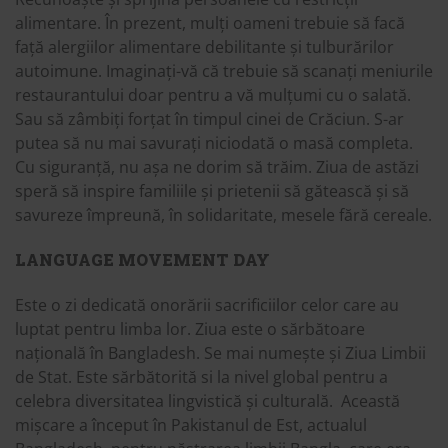
alimentare. În prezent, mulți oameni trebuie să facă
față alergiilor alimentare debilitante și tulburărilor
autoimune. Imaginați-vă că trebuie să scanați meniurile
restaurantului doar pentru a vă mulțumi cu o salată.
Sau să zâmbiți forțat în timpul cinei de Crăciun. S-ar
putea să nu mai savurați niciodată o masă completa.
Cu siguranță, nu așa ne dorim să trăim. Ziua de astăzi
speră să inspire familiile și prietenii să gătească și să
savureze împreună, în solidaritate, mesele fără cereale.
LANGUAGE MOVEMENT DAY
Este o zi dedicată onorării sacrificiilor celor care au
luptat pentru limba lor. Ziua este o sărbătoare
națională în Bangladesh. Se mai numește și Ziua Limbii
de Stat. Este sărbătorită si la nivel global pentru a
celebra diversitatea lingvistică și culturală. Această
mișcare a început în Pakistanul de Est, actualul