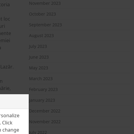
November 2023
toria
n
October 2023
t loc
September 2023
uri
emente
August 2023
emiei
July 2023
a
June 2023
 Lazăr.
May 2023
March 2023
În
nărie,
February 2023
January 2023
e
December 2022
ghe
rsonalize
November 2022
 Click
an change
July 2022