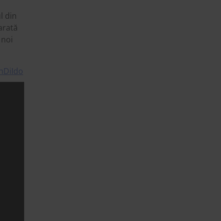
l din
arată
 noi
nDiIdo