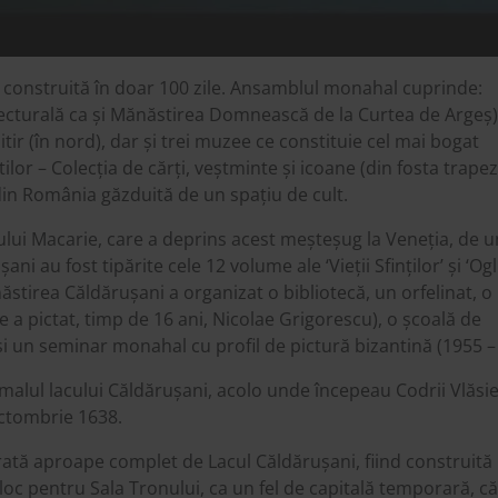
t construită în doar 100 zile. Ansamblul monahal cuprinde:
tecturală ca și Mănăstirea Domnească de la Curtea de Argeș)
imitir (în nord), dar și trei muzee ce constituie cel mai bogat
r – Colecția de cărți, veștminte și icoane (din fosta trapez
din România găzduită de un spațiu de cult.
hului Macarie, care a deprins acest meșteșug la Veneția, de 
i au fost tipărite cele 12 volume ale ‘Vieții Sfinților’ și ‘Og
ăstirea Căldărușani a organizat o bibliotecă, un orfelinat, o
e a pictat, timp de 16 ani, Nicolae Grigorescu), o școală de
 și un seminar monahal cu profil de pictură bizantină (1955 –
malul lacului Căldărușani, acolo unde începeau Codrii Vlăsie
octombrie 1638.
rată aproape complet de Lacul Căldărușani, fiind construită
 loc pentru Sala Tronului, ca un fel de capitală temporară, că