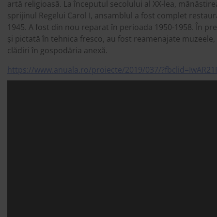
artă religioasă. La începutul secolului al XX-lea, mănăstir
sprijinul Regelui Carol I, ansamblul a fost complet restaura
1945. A fost din nou reparat în perioada 1950-1958. În prez
și pictată în tehnica fresco, au fost reamenajate muzeele, 
clădiri în gospodăria anexă.
https://www.anuala.ro/proiecte/2019/037/?fbclid=Iw