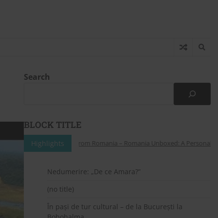
Search
BLOCK TITLE
Highlights
Whispers from Romania – Romania Unboxed: A Personal Invit
Nedumerire: „De ce Amara?”
(no title)
În pași de tur cultural – de la București la
Bobohalma