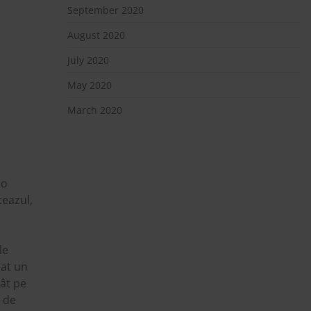
September 2020
August 2020
July 2020
May 2020
March 2020
 o
teazul,
le
gat un
cât pe
e de