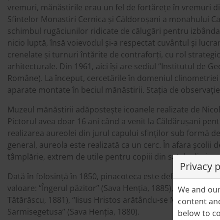
vremuri, mănăstirile erau un fel de fortărețe în vremuri difi
Sfintelor Monastiri Cernica și Căldoroșani a monahului C
schimbul rugăciunilor ridicate de călugări pentru izbânda 
nicio luptă, însă voievodul și-a respectat cuvântul și lucra
crenelate și turnuri întărite de contraforți, cu rol strategic
arhitecturale. Din 1961, aici își are sediul “Institutul d
Române). La început, cercetările în domeniul clinometriei
aparate montate în beciul mănăstirii. Stația de observație
Muzeul mănăstirii adăpostește icoanele realizate de Nicola
Pictorul avea doar 16 ani când a venit la Căldărușani pentr
realizarea aureolei din jurul capului sfinților sub formă d
general, aureola este realizată ca un cerc. În afara școlii de
tâmplărie, extrem de utile pentru copiii din satele din jur
Privacy 
Dată în folosință în 1850, pinacoteca este definită de ung
valoare: “Îngerul păzitor” (Sava Henția, 1885), “Iisus dup
We and our 
Tătărăscu, 1881), “Iisus Hristos arătându-se Mariei Magdal
content and
Sarmisegetusa” (Sava Henția, 1880).
below to co