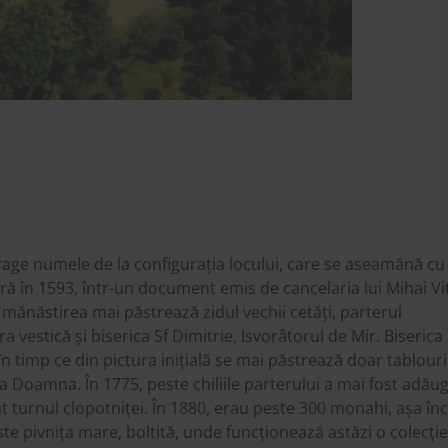
trage numele de la configurația locului, care se aseamănă cu
 în 1593, într-un document emis de cancelaria lui Mihai Vi
, mănăstirea mai păstrează zidul vechii cetăți, parterul
 vestică și biserica Sf Dimitrie, Isvorâtorul de Mir. Biserica
timp ce din pictura inițială se mai păstrează doar tablouri
ina Doamna. În 1775, peste chiliile parterului a mai fost adău
lțat turnul clopotniței. În 1880, erau peste 300 monahi, așa în
este pivnița mare, boltită, unde funcționează astăzi o colecți