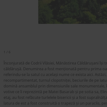
1 / 6
Înconjurată de Codrii Vlăsiei, Mănăstirea Căldărușani își 
căldărușă. Denumirea a fost menționată pentru prima oară
referindu-se la satul cu același nume ce exista aici. Astăzi
recompartimentat, turnul clopotniței, beciurile de pe latura
domină ansamblul prin dimensiunile sale monumentale, în 
votive ce îi reprezintă pe Matei Basarab și pe sotia sa, El
etaj, au fost refăcute turlelele bisericii și a fost supraînă
latura de est a fost construită o trapeză și un paraclis, p