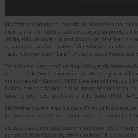
Mănăstirea Căldărușani, ctitorită de Matei Basarab, a fos
biserica mare (în centru, care are aceeași amprentă arhi
chiliile, zidul de răsărit, turnul clopotniței, biserica din c
ansamblu muzeal mănăstiresc din Arhiepiscopia Bucureștilo
Tezaurul (organizat în Sala Tronului) și unica Pinacotecă 
Tot aici a fost organizată un timp și tipografia ieromona
adus în Țările Române invenția lui Guttenberg. La Căldărușan
omului celui din lăuntru’ (1833). De-a lungul timpului, Măn
bolniță, o școală de pictură și sculptură bisericească (und
cântăreți bisericești pentru orfanii de război (1940-1947)
Mănăstirea situată la aproximativ 30 km de București, pe 
împlinește astăzi 392 ani – construcția s-a încheiat la 20 
Cetatea, așa cum îi spun oamenii mănăstirii, este înconju
peninsulă. Matei Basarab, ctitorul mănăstirii, a ales acest