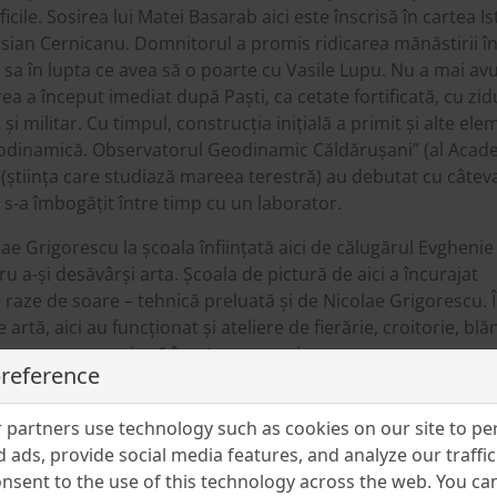
cile. Sosirea lui Matei Basarab aici este înscrisă în cartea Is
asian Cernicanu. Domnitorul a promis ridicarea mănăstirii î
sa în lupta ce avea să o poarte cu Vasile Lupu. Nu a mai avu
rea a început imediat după Paști, ca cetate fortificată, cu zid
 și militar. Cu timpul, construcția inițială a primit și alte el
e Geodinamică. Observatorul Geodinamic Căldărușani” (al Acad
 (știința care studiază mareea terestră) au debutat cu câtev
 s-a îmbogățit între timp cu un laborator.
e Grigorescu la școala înființată aici de călugărul Evghenie
u a-și desăvârși arta. Școala de pictură de aici a încurajat
e raze de soare – tehnică preluată și de Nicolae Grigorescu. 
 artă, aici au funcționat și ateliere de fierărie, croitorie, blă
 care aveau ocazia să învețe o meserie.
preference
hiuri neobișnuit de drepte și este spațiul unor opere de mar
a Înviere” (Sava Henția, 1888), “Răstignirea Domnului” (Gheor
partners use technology such as cookies on our site to pe
ena” (Ion Bărbulescu, 1889), “Intrarea Împăratului Traian în
 ads, provide social media features, and analyze our traffic.
nsent to the use of this technology across the web. You c