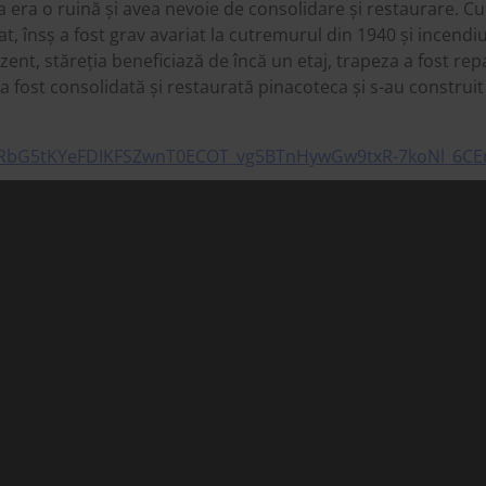
ea era o ruină și avea nevoie de consolidare și restaurare. Cu
t, însș a fost grav avariat la cutremurul din 1940 și incendiu
ent, stăreția beneficiază de încă un etaj, trapeza a fost rep
a fost consolidată și restaurată pinacoteca și s-au construit
AR21RbG5tKYeFDIKFSZwnT0ECOT_vg5BTnHywGw9txR-7koNl_6CE