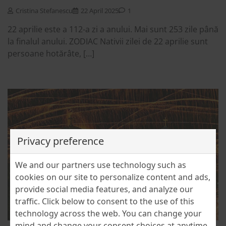
Cristina Stefanescu
22 April 2025
1
22 aprilie este a 112-a zi a anului. Mai sunt 253 zile până
la finalul anului. ZODIAC Nativii zilei de 22 aprilie sunt
persoane hotărâte, […]
Privacy preference
We and our partners use technology such as
cookies on our site to personalize content and ads,
provide social media features, and analyze our
traffic. Click below to consent to the use of this
technology across the web. You can change your
mind and change your consent choices at anytime