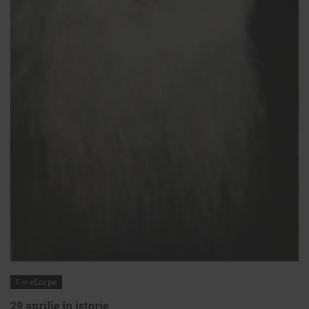
TimeScope
29 aprilie în istorie