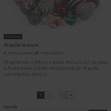
TimeScope
18 aprilie în istorie
Cristina Stefanescu
18 April 2025
0
18 aprilie este a 108-a zi a anului. Mai sunt 257 zile până
la finalul anului. ZODIAC Nativii născuți pe 18 aprilie
sunt impulsivi, plini […]
Posts
1
2
…
12
pagination
Search