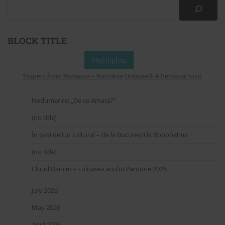
BLOCK TITLE
Highlights
Whispers from Romania – Romania Unboxed: A Personal Invitation to E
Nedumerire: „De ce Amara?”
(no title)
În pași de tur cultural – de la București la Bobohalma
(no title)
Cloud Dancer – culoarea anului Pantone 2026
July 2026
May 2026
April 2026