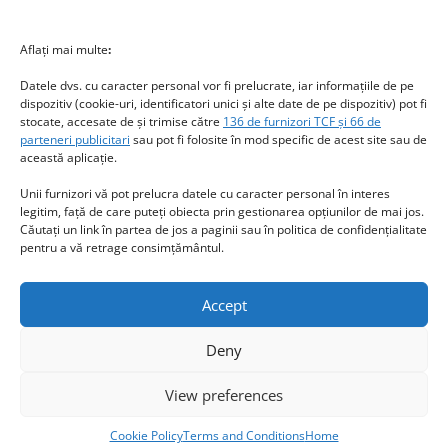
New title
224875
Aflați mai multe
:
Datele dvs. cu caracter personal vor fi prelucrate, iar informațiile de pe
dispozitiv (cookie-uri, identificatori unici și alte date de pe dispozitiv) pot fi
stocate, accesate de și trimise către
136 de furnizori TCF și 66 de
parteneri publicitari
sau pot fi folosite în mod specific de acest site sau de
această aplicație.
Unii furnizori vă pot prelucra datele cu caracter personal în interes
legitim, față de care puteți obiecta prin gestionarea opțiunilor de mai jos.
Căutați un link în partea de jos a paginii sau în politica de confidențialitate
pentru a vă retrage consimțământul.
Accept
Privacy & Cookies: This site uses cookies. By continuing to use this
website, you agree to their use.
Deny
To find out more, including how to control cookies, see here:
Cookie
Copyright © 2025 www.RomaniaSweetRomania.com
Policy
Theme: Express News By
Adore Themes
.
View preferences
Cookie Policy
Terms and Conditions
Home