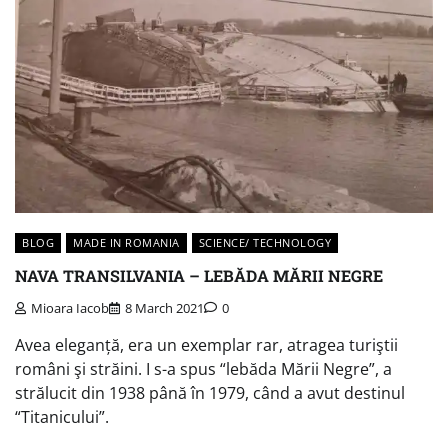
BLOG
MADE IN ROMANIA
SCIENCE/ TECHNOLOGY
NAVA TRANSILVANIA – LEBĂDA MĂRII NEGRE
Mioara Iacob
8 March 2021
0
Avea eleganță, era un exemplar rar, atragea turiştii
români şi străini. I s-a spus “lebăda Mării Negre”, a
strălucit din 1938 până în 1979, când a avut destinul
“Titanicului”.