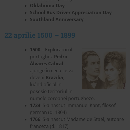
Oklahoma Day
School Bus Driver Appreciation Day
Southland Anniversary
22 aprilie 1500 – 1899
1500
– Exploratorul
portughez
Pedro
Álvares Cabral
ajunge în ceea ce va
deveni
Brazilia
,
luând oficial în
posesie teritoriul în
numele coroanei portugheze.
1724
: S-a născut Immanuel Kant, filosof
german (d. 1804)
1766
: S-a născut Madame de Staël, autoare
franceză (d. 1817)