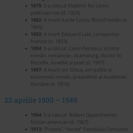
1870
: S-a născut Vladimir Ilici Lenin,
politician rus (d. 1924)
1882
:
A murit Vasile Conta, filozof român (n.
1845)
1892
: A murit Edouard Lalo, compozitor
francez (n. 1823)
1894
: S-a născut
Camil Petrescu
, scriitor
român, romancier, dramaturg, doctor în
filozofie, nuvelist și poet (d. 1957)
1897
: A murit Ion Ghica, om politic și
economist român, președinte al Academiei
Române (n. 1816)
22 aprilie 1900 – 1949
1904
: S-a născut Robert Oppenheimer,
fizician american (d. 1967)
1913
: “Pravda”, “vocea” Partidului Comunist