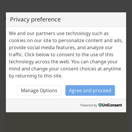
Privacy preference
Related
16 aprilie în istorie
11 aprilie în istorie
We and our partners use technology such as
16 April 2025
10 April 2025
In "TimeScope"
In "TimeScope"
cookies on our site to personalize content and ads,
provide social media features, and analyze our
6 APRILIE ÎN ISTORIE
traffic. Click below to consent to the use of this
6 April 2024
technology across the web. You can change your
In "TimeScope"
mind and change your consent choices at anytime
by returning to this site.
Manage Options
Agree and proceed
Powered by