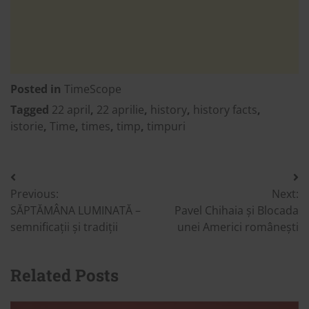
Posted in
TimeScope
Tagged
22 april
,
22 aprilie
,
history
,
history facts
,
istorie
,
Time
,
times
,
timp
,
timpuri
Post
Previous:
Next:
navigation
SĂPTĂMÂNA LUMINATĂ –
Pavel Chihaia și Blocada
semnificații și tradiții
unei Americi românești
Related Posts