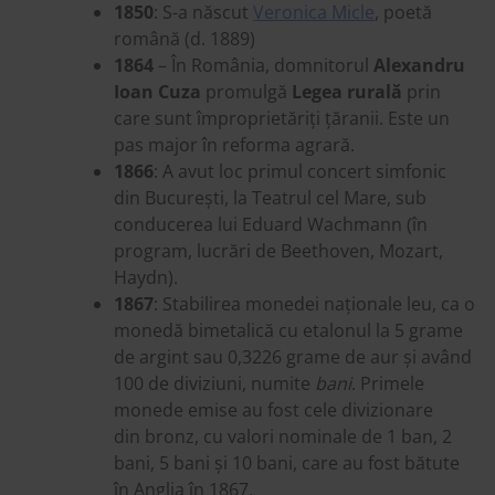
1850
: S-a născut
Veronica Micle
, poetă
română (d. 1889)
1864
– În România, domnitorul
Alexandru
Ioan Cuza
promulgă
Legea rurală
prin
care sunt împroprietăriți țăranii. Este un
pas major în reforma agrară.
1866
: A avut loc primul concert simfonic
din București, la Teatrul cel Mare, sub
conducerea lui Eduard Wachmann (în
program, lucrări de Beethoven, Mozart,
Haydn).
1867
: Stabilirea monedei naționale leu, ca o
monedă bimetalică cu etalonul la 5 grame
de argint sau 0,3226 grame de aur și având
100 de diviziuni, numite
bani
. Primele
monede emise au fost cele divizionare
din bronz, cu valori nominale de 1 ban, 2
bani, 5 bani și 10 bani, care au fost bătute
în Anglia în 1867.