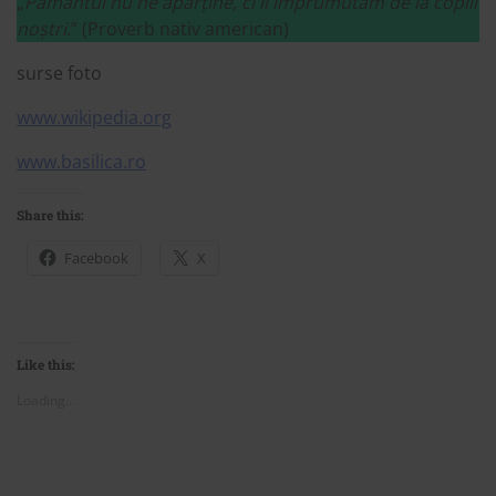
„
Pământul nu ne aparține, ci îl împrumutăm de la copiii
noștri
.” (Proverb nativ american)
surse foto
www.wikipedia.org
www.basilica.ro
Share this:
Facebook
X
Like this:
Loading...