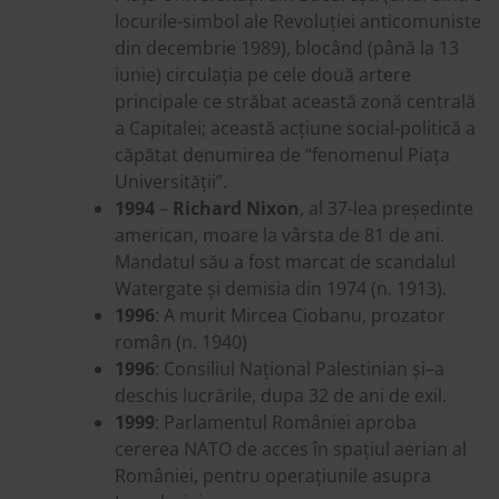
locurile-simbol ale Revoluției anticomuniste
din decembrie 1989), blocând (până la 13
iunie) circulația pe cele două artere
principale ce străbat această zonă centrală
a Capitalei; această acțiune social-politică a
căpătat denumirea de “fenomenul Piața
Universității”.
1994
–
Richard Nixon
, al 37-lea președinte
american, moare la vârsta de 81 de ani.
Mandatul său a fost marcat de scandalul
Watergate și demisia din 1974 (n. 1913).
1996
: A murit Mircea Ciobanu, prozator
român (n. 1940)
1996
: Consiliul Național Palestinian și–a
deschis lucrările, dupa 32 de ani de exil.
1999
: Parlamentul României aproba
cererea NATO de acces în spațiul aerian al
României, pentru operațiunile asupra