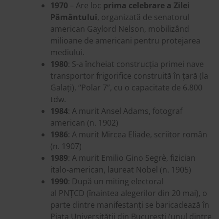
1970
– Are loc
prima celebrare a Zilei
Pământului
, organizată de senatorul
american Gaylord Nelson, mobilizând
milioane de americani pentru protejarea
mediului.
1980
: S-a încheiat construcția primei nave
transportor frigorifice construită în țară (la
Galați), “Polar 7”, cu o capacitate de 6.800
tdw.
1984
: A murit Ansel Adams, fotograf
american (n. 1902)
1986
: A murit Mircea Eliade, scriitor român
(n. 1907)
1989
: A murit Emilio Gino Segrè, fizician
italo-american, laureat Nobel (n. 1905)
1990
: După un miting electoral
al PNȚCD (înaintea alegerilor din 20 mai), o
parte dintre manifestanți se baricadează în
Piața Universității din București (unul dintre