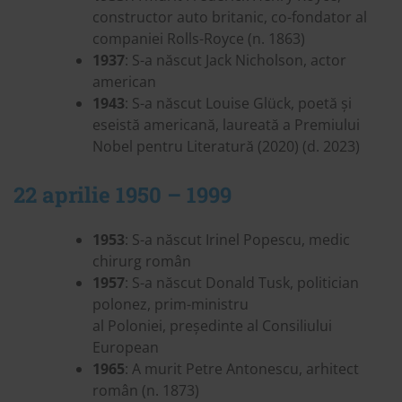
constructor auto britanic, co-fondator al
companiei Rolls-Royce (n. 1863)
1937
: S-a născut Jack Nicholson, actor
american
1943
: S-a născut Louise Glück, poetă și
eseistă americană, laureată a Premiului
Nobel pentru Literatură (2020) (d. 2023)
22 aprilie 1950 – 1999
1953
: S-a născut Irinel Popescu, medic
chirurg român
1957
: S-a născut Donald Tusk, politician
polonez, prim-ministru
al Poloniei, președinte al Consiliului
European
1965
: A murit Petre Antonescu, arhitect
român (n. 1873)