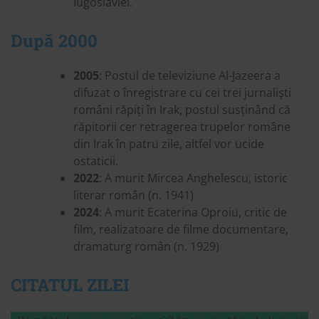
Iugoslaviei.
După 2000
2005
: Postul de televiziune Al-Jazeera a
difuzat o înregistrare cu cei trei jurnaliști
români răpiți în Irak, postul susținând că
răpitorii cer retragerea trupelor române
din Irak în patru zile, altfel vor ucide
ostaticii.
2022
: A murit Mircea Anghelescu, istoric
literar român (n. 1941)
2024
: A murit Ecaterina Oproiu, critic de
film, realizatoare de filme documentare,
dramaturg român (n. 1929)
CITATUL ZILEI