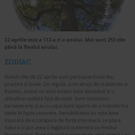
22 aprilie este a 112-a zi a anului. Mai sunt 253 zile
până la finalul anului.
ZODIAC
Nativii zilei de 22 aprilie sunt persoane hotărâte,
practice și loiale. De regulă, sunt atrași de stabilitate și
frumos, având un simț estetic bine dezvoltat și o
atitudine realistă față de viață. Sunt muncitori,
perseverenți și au o capacitate aparte de a transforma
ideile în fapte concrete. Sensibilitatea lor este bine
mascată de o carapace de forță interioară. Le place
natura și pot avea o legătură puternică cu mediul
înconjurător, fiind deseori pasionați de artă, știință sau