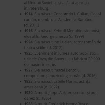
al Uniunii Sovietice și-a făcut apariția
în Petersburg.
1914
: S-a născut Constantin I. Gulian, filosof
român, membru al Academiei Române
(d. 2011)
1916
: S-a născut Yehudi Menuhin, violonist,
elev al lui George Enescu (d. 1999)
1924
: S-a născut Ion Lucian, actor român de
teatru și film (d. 2012)
1925
: Eveniment în lumea automobilisticii:
uzinele
Ford
, din Anvers, au fabricat 50.000
de mașini în serie.
1927
: S-a născut Pascal Bentoiu,
compozitor și muzicolog român (d. 2016)
1928
: S-a născut Estelle Harris, actriță
americană (d. 2022)
1930
: A murit Jeppe Aakjær, scriitor și poet
danez (n. 1866)
1933
: A murit Frederick Henry Royce,