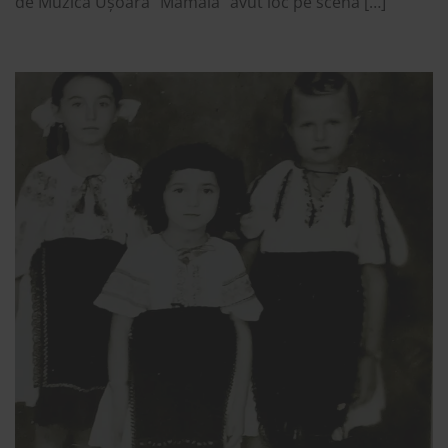
de Muzică Ușoară “Mamaia” avut loc pe scena […]