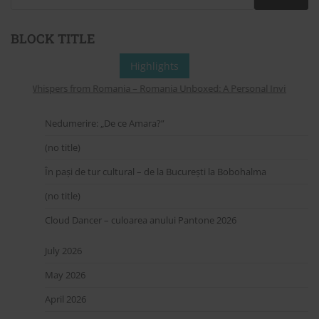
BLOCK TITLE
Highlights
Whispers from Romania – Romania Unboxed: A Personal Invitation to 
Nedumerire: „De ce Amara?”
(no title)
În pași de tur cultural – de la București la Bobohalma
(no title)
Cloud Dancer – culoarea anului Pantone 2026
July 2026
May 2026
April 2026