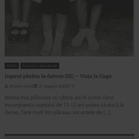
BLOG
Povestiri adevărate
Ingerul păzitor la datorie (III) – Viața la Cugir
Mioara Iacob
21 August 2025
0
Mama mai plânsese cu câțiva ani în urmă când
inconștiența copilului de 11-12 ani putea să ducă la
deces. Tare mult îmi plăceau vacanțele de […]