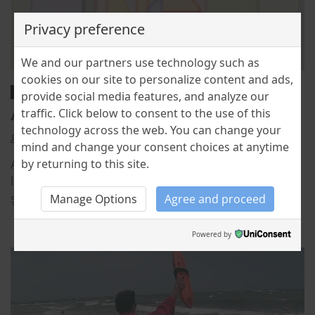
Privacy preference
We and our partners use technology such as
cookies on our site to personalize content and ads,
BLOG
LABORATOR CULTURAL
provide social media features, and analyze our
traffic. Click below to consent to the use of this
ALFABETUL – HARTA SECRETĂ A OMENIRII
technology across the web. You can change your
Cristina Stefanescu
18 August 2025
0
mind and change your consent choices at anytime
by returning to this site.
Ai deschis vreodată un abecedar și te-ai gândit că
literele pe care le vezi nu sunt doar semne pentru citit
și scris, ci fragmente de […]
Manage Options
Agree and proceed
Powered by