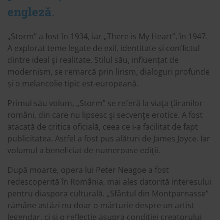
engleză.
„Storm” a fost în 1934, iar „There is My Heart”, în 1947.
A explorat teme legate de exil, identitate și conflictul
dintre ideal și realitate. Stilul său, influențat de
modernism, se remarcă prin lirism, dialoguri profunde
și o melancolie tipic est-europeană.
Primul său volum, „Storm” se referă la viaţa ţăranilor
români, din care nu lipsesc şi secvenţe erotice. A fost
atacată de critica oficială, ceea ce i-a facilitat de fapt
publicitatea. Astfel a fost pus alături de James Joyce. Iar
volumul a beneficiat de numeroase ediţii.
După moarte, opera lui Peter Neagoe a fost
redescoperită în România, mai ales datorită interesului
pentru diaspora culturală. „Sfântul din Montparnasse”
rămâne astăzi nu doar o mărturie despre un artist
legendar, ci și o reflecție asupra condiției creatorului