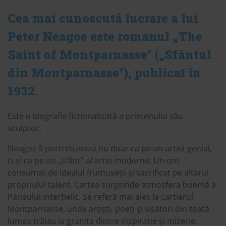
Cea mai cunoscută lucrare a lui
Peter Neagoe este romanul „The
Saint of Montparnasse” („Sfântul
din Montparnasse”), publicat în
1932.
Este o biografie ficționalizată a prietenului său
sculptor.
Neagoe îl portretizează nu doar ca pe un artist genial,
ci și ca pe un „sfânt” al artei moderne. Un om
consumat de idealul frumuseții și sacrificat pe altarul
propriului talent. Cartea surprinde atmosfera boemă a
Parisului interbelic. Se referă mai ales la cartierul
Montparnasse, unde artiști, poeți și visători din toată
lumea trăiau la granița dintre inspirație și mizerie.