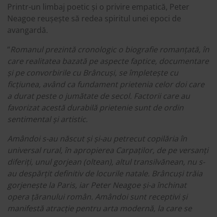
Printr-un limbaj poetic și o privire empatică, Peter
Neagoe reușește să redea spiritul unei epoci de
avangardă.
“
Romanul prezintă cronologic o biografie romanțată, în
care realitatea bazată pe aspecte faptice, documentare
și pe convorbirile cu Brâncuși, se împletește cu
ficțiunea, având ca fundament prietenia celor doi care
a durat peste o jumătate de secol. Factorii care au
favorizat acestă durabilă prietenie sunt de ordin
sentimental și artistic.
Amândoi s-au născut și și-au petrecut copilăria în
universal rural, în apropierea Carpaților, de pe versanți
diferiți, unul gorjean (oltean), altul transilvănean, nu s-
au despărțit definitiv de locurile natale. Brâncuși trăia
gorjenește la Paris, iar Peter Neagoe și-a închinat
opera țăranului român. Amândoi sunt receptivi și
manifestă atracție pentru arta modernă, la care se