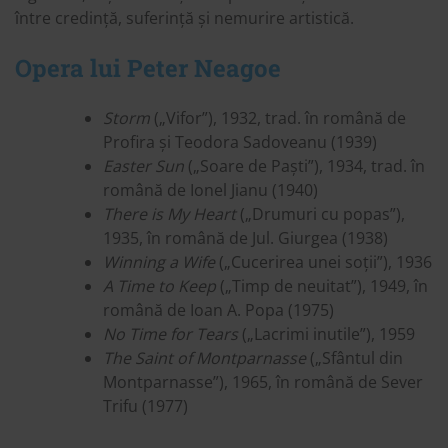
între credință, suferință și nemurire artistică.
Opera lui Peter Neagoe
Storm
(„Vifor”), 1932, trad. în română de
Profira și Teodora Sadoveanu (1939)
Easter Sun
(„Soare de Paști”), 1934, trad. în
română de Ionel Jianu (1940)
There is My Heart
(„Drumuri cu popas”),
1935, în română de Jul. Giurgea (1938)
Winning a Wife
(„Cucerirea unei soții”), 1936
A Time to Keep
(„Timp de neuitat”), 1949, în
română de Ioan A. Popa (1975)
No Time for Tears
(„Lacrimi inutile”), 1959
The Saint of Montparnasse
(„Sfântul din
Montparnasse”), 1965, în română de Sever
Trifu (1977)