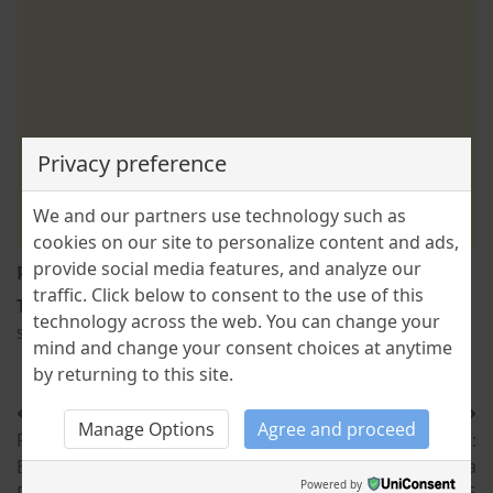
Privacy preference
We and our partners use technology such as
cookies on our site to personalize content and ads,
provide social media features, and analyze our
Posted in
CULTURE
,
LITERATURE
traffic. Click below to consent to the use of this
Tagged
constantin brâncuși
,
literatura
,
peter neagoe
,
technology across the web. You can change your
sculptură
,
Sfântul din Montparnasse
mind and change your consent choices at anytime
by returning to this site.
Post
Manage Options
Agree and proceed
Previous:
Next:
navigation
Brașov: Restaurantul
Cloud Dancer – culoarea
Powered by
Panoramic & Telecabina
anului Pantone 2026