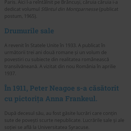
Paris. Aici l-a reîntâlnit pe Brâncuși, căruia căruia i-a
dedicat volumul
Sfântul din Montparnesse
(publicat
postum, 1965).
Drumurile sale
A revenit în Statele Unite în 1933. A publicat în
următorii trei ani două romane și un volum de
povestiri cu subiecte din realitatea românească
transilvăneană. A vizitat din nou România în aprilie
1937.
În 1911, Peter Neagoe s-a căsătorit
cu pictorița Anna Frankeul.
După decesul său, au fost găsite lucrări care conțin
sute de povești scurte nepublicate. Lucrările sale și ale
soției se află la Universitatea Syracuse.