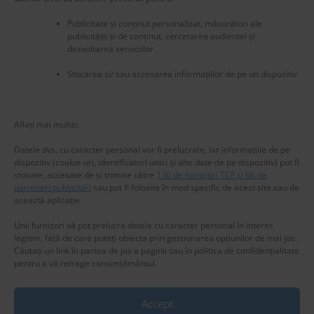
Publicitate și conținut personalizat, măsurători ale
publicității și de conținut, cercetarea audienței și
dezvoltarea serviciilor
Stocarea și/ sau accesarea informațiilor de pe un dispozitiv
New title
225457
Aflați mai multe
:
Datele dvs. cu caracter personal vor fi prelucrate, iar informațiile de pe
dispozitiv (cookie-uri, identificatori unici și alte date de pe dispozitiv) pot fi
stocate, accesate de și trimise către
136 de furnizori TCF și 66 de
parteneri publicitari
sau pot fi folosite în mod specific de acest site sau de
această aplicație.
Unii furnizori vă pot prelucra datele cu caracter personal în interes
legitim, față de care puteți obiecta prin gestionarea opțiunilor de mai jos.
Căutați un link în partea de jos a paginii sau în politica de confidențialitate
pentru a vă retrage consimțământul.
Accept