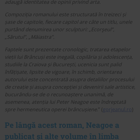
adaugă identitatea de opinii privind arta.
Compoziția romanului este structurată în treizeci și
șase de capitole, fiecare capitol are câte un titlu, unele
purtând denumirea unor sculpturi: „Ecorşeul”,
„Sărutul”, „Măiastra”.
Faptele sunt prezentate cronologic, tratarea etapelor
vieții lui Brâncuși este inegală, copilăria și adolescența,
studiile la Craiova și București, ucenicia sunt palid
înfățișate, lipsite de vigoare, în schimb, orientarea
autorului este concentrată asupra detaliilor procesului
de creație și asupra concepției și devenirii sale artistice,
bucurându-se de o recunoaștere unanimă, de
asemenea, atenția lui Peter Neagoe este îndreptată
spre hermeneutica operei brâncușiene
.” (
gorjeanul.ro
)
Pe lângă acest roman, Neagoe a
publicat și alte volume în limba