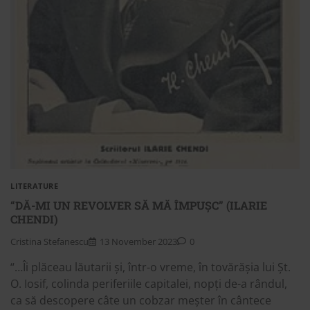
LITERATURE
“DĂ-MI UN REVOLVER SĂ MĂ ÎMPUȘC” (ILARIE
CHENDI)
Cristina Stefanescu
13 November 2023
0
“…Îi plăceau lăutarii și, într-o vreme, în tovărășia lui Șt.
O. Iosif, colinda periferiile capitalei, nopți de-a rândul,
ca să descopere câte un cobzar meșter în cântece