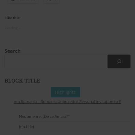
Like this:
Loading...
Search
BLOCK TITLE
Highlights
ers from Romania – Romania Unboxed: A Personal Invitation to Explore Onl
Nedumerire: „De ce Amara?”
(no title)