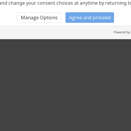
nd change your consent choices at anytime by returning to 
altceva decât arată titlul. În secolul al XVIII-lea istoria se pr
Manage Options
Agree and proceed
luența curentului „filosofic“ de preschimbare ca „Revoluții“. 
orentin că lucrarea lui va întâlni mai mulți cetitori dacă o va
Powered by
iile Valahiei”.
storie a țerii, mai scurtă întăiu, dar pe urmă ajungând la
ru Domniile pe care le-a apucat ori despre care i se pute
 Nu e de nevoe să subliniez importanța acestor pagini care s
ii ale unui om inteligent și capabil de nepărtinire.
emnată. Pe acest străin care ne înțelege și ne iubește – ce ra
larga, naiva noastră ospitalitate! îl interesează toată viața 
 simple până la căsuța țeranului, pe care o laudă pentru curăț
i acestuia
.” (Nicolae Iorga)
 oferă repede un pahar cu vin, iar domnitorul îi dăruieşte pos