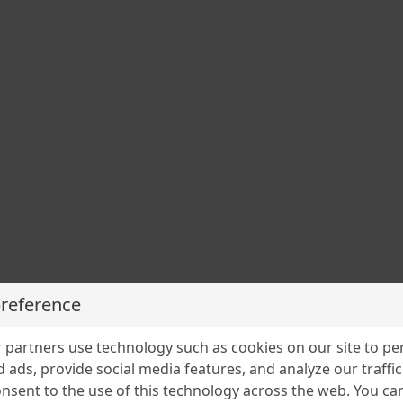
roc și sănătate? Sau vi s-a oferit un pahar de vin?
 oferă repede un pahar cu vin.
” Observator al societății româ
rentino și-a notat totul în “Revoluțiile Valahiei”.
preference
 care ni le-a făcut Italia în domeniul
partners use technology such as cookies on our site to pe
ea secretarului brâncovenesc Del Chia
 ads, provide social media features, and analyze our traffic.
nsent to the use of this technology across the web. You c
 strămută în româneşte.