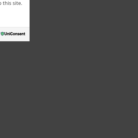
this site.
June 2022
ezenta
May 2022
I s-a
March 2022
July 2021
June 2021
a da
înt
May 2021
April 2021
r ne-
March 2021
dela
enie,
February 2021
January 2021
December 2020
October 2020
tav şi