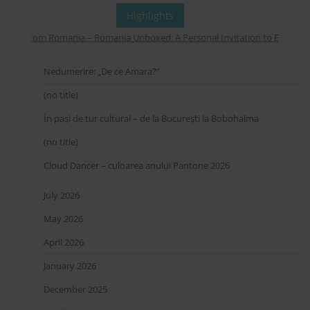
Highlights
pers from Romania – Romania Unboxed: A Personal Invitation to Explore On
Nedumerire: „De ce Amara?”
(no title)
În pași de tur cultural – de la București la Bobohalma
(no title)
Cloud Dancer – culoarea anului Pantone 2026
July 2026
May 2026
April 2026
January 2026
December 2025