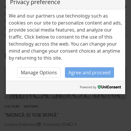
Privacy preference
Post
Previous:
Next:
We and our partners use technology such as
navigation
MARIN SORESCU – “DĂ,
ION IRIMESCU –
cookies on our site to personalize content and ads,
DOAMNE, PICĂTURA
SCULPTURA PRIN PATRU
provide social media features, and analyze our
ACEEA…”
REGIMURI POLITICE
traffic. Click below to consent to the use of this
technology across the web. You can change your
mind and change your consent choices at anytime
Related Posts
by returning to this site.
Manage Options
Agree and proceed
Powered by
CULTURE
HISTORY
“MUNCĂ ȘI VOE BUNĂ”
Cristina Stefanescu
10 January 2024
0