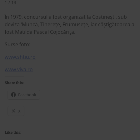
1 / 13
În 1979, concursul a fost organizat la Costinești, sub
deviza ‘Muncă, Tinerețe, Frumusețe, iar câștigătoarea a
fost Matilda Pascal Cojocărița.
Surse foto:
www.shtiu.ro
www.viva.ro
Share this:
Facebook
X
Like this: