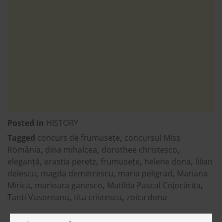
Posted in
HISTORY
Tagged
concurs de frumusețe
,
concursul Miss
România
,
dina mihalcea
,
dorothee christesco
,
eleganță
,
erastia peretz
,
frumusețe
,
helene dona
,
lilian
delescu
,
magda demetrescu
,
maria peligrad
,
Mariana
Mirică
,
marioara ganesco
,
Matilda Pascal Cojocărița
,
Tanți Vușoreanu
,
tita cristescu
,
zoica dona