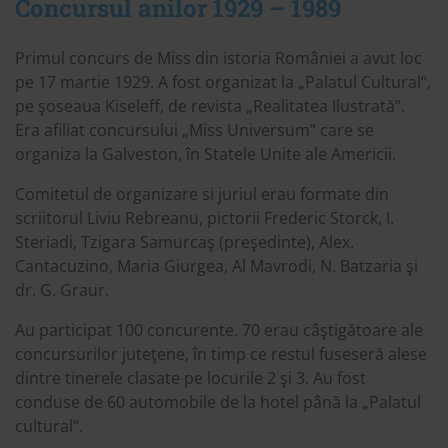
Concursul anilor 1929 – 1989
Primul concurs de Miss din istoria României a avut loc
pe 17 martie 1929. A fost organizat la „Palatul Cultural“,
pe şoseaua Kiseleff, de revista „Realitatea Ilustrată”.
Era afiliat concursului „Miss Universum” care se
organiza la Galveston, în Statele Unite ale Americii.
Comitetul de organizare si juriul erau formate din
scriitorul Liviu Rebreanu, pictorii Frederic Storck, I.
Steriadi, Tzigara Samurcaş (preşedinte), Alex.
Cantacuzino, Maria Giurgea, Al Mavrodi, N. Batzaria şi
dr. G. Graur.
Au participat 100 concurente. 70 erau câştigătoare ale
concursurilor juteţene, în timp ce restul fuseseră alese
dintre tinerele clasate pe locurile 2 şi 3. Au fost
conduse de 60 automobile de la hotel până la „Palatul
cultural“.