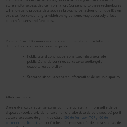
To provide the best experiences, we use technologies like cookies to
store and/or access device information. Consenting to these technologies
will allow us to process data such as browsing behaviour or unique IDs on
this site. Not consenting or withdrawing consent, may adversely affect
certain features and functions.
Romania Sweet Romania vă cere consimțământul pentru folosirea
datelor Dvs. cu caracter personal pentru:
Publicitate și conținut personalizat, măsurători ale
publicității și de conținut, cercetarea audienței și
dezvoltarea serviciilor
Stocarea și/ sau accesarea informațiilor de pe un dispozitiv
New title
225582
Aflați mai multe
:
Datele dvs. cu caracter personal vor fi prelucrate, iar informațiile de pe
dispozitiv (cookie-uri, identificatori unici și alte date de pe dispozitiv) pot fi
stocate, accesate de și trimise către
136 de furnizori TCF și 66 de
parteneri publicitari
sau pot fi folosite în mod specific de acest site sau de