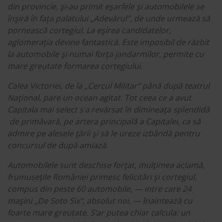
din provincie, şi-au primit eşarfele şi automobilele se
înşiră în faţa palatului „Adevărul”, de unde urmează să
pornească cortegiul. La eşirea candidatelor,
aglomeraţia devine fantastică. Este imposibil de răzbit
la automobile şi numai forţa jandarmilor, permite cu
mare greutate formarea cortegiului.
Calea Victoriei, de la „Cercul Militar“ până după teatrul
Naţional, pare un ocean agitat. Tot ceea ce a avut
Capitala mai select s’a revărsat în dimineaţa splendidă
de primăvară, pe artera principală a Capitalei, ca să
admire pe alesele ţării şi să le ureze izbândă pentru
concursul de după amiază.
Automobilele sunt deschise forţat, mulţimea aclamă,
frumuseţile României primesc felicitări şi cortegiul,
compus din peste 60 automobile, — intre care 24
maşini „De Soto Six“, absolut noi, — înaintează cu
foarte mare greutate. S’ar putea chiar calcula: un