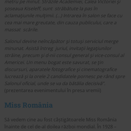
metru pe minut. Străzile Academiei, Calea Victoriei şi
şoseaua Kiseleff, sunt străbătute la pas în
aclamaţiunile mulţimii. (…) Intrarea în salon se face cu
cea mai mare greutate, din cauza publicului, care a
massat scările.
Salonul devine neîncăpător şi totuşi serviciul merge
minunat. Asistă întreg juriul, invitaţii legaţiunilor
străine, precum şi d-nii consul general şi vice-consul al
Americei. Un menu bogat este savurat, se ţin
discursuri, aparatele fotografice şi cinematografice
lucrează şi la orele 2 candidatele pornesc pe rând spre
Salonul oficial, unde se va da bătălia decisivă”.
(prezentarea evenimentului în presa vremii)
Miss România
Să vedem cine au fost câștigătoarele Miss România
înainte de cel de-al doilea război mondial. În 1928 –