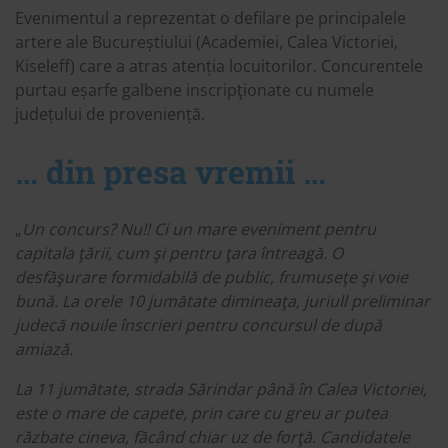
Evenimentul a reprezentat o defilare pe principalele
artere ale Bucureștiului (Academiei, Calea Victoriei,
Kiseleff) care a atras atenția locuitorilor. Concurentele
purtau eșarfe galbene inscripţionate cu numele
județului de proveniență.
… din presa vremii …
„
Un concurs? Nu!! Ci un mare eveniment pentru
capitala ţării, cum şi pentru ţara întreagă. O
desfăşurare formidabilă de public, frumuseţe şi voie
bună. La orele 10 jumătate dimineaţa, juriull preliminar
judecă nouile înscrieri pentru concursul de după
amiază.
La 11 jumătate, strada Sărindar până în Calea Victoriei,
este o mare de capete, prin care cu greu ar putea
răzbate cineva, făcând chiar uz de forţă. Candidatele