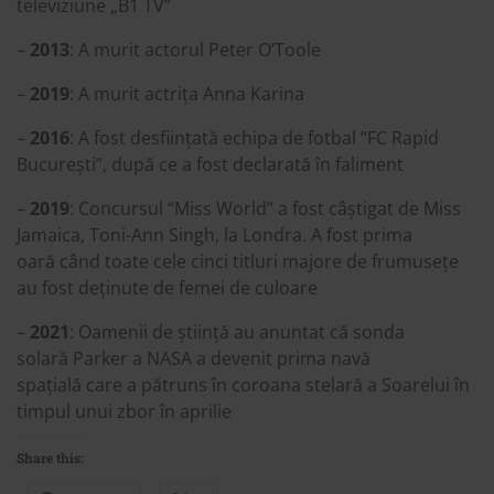
televiziune „B1 TV”
–
2013
: A murit actorul Peter O’Toole
–
2019
: A murit actrița Anna Karina
–
2016
: A fost desființată echipa de fotbal “FC Rapid
București”, după ce a fost declarată în faliment
–
2019
: Concursul “Miss World” a fost câștigat de Miss
Jamaica, Toni-Ann Singh, la Londra. A fost prima
oară când toate cele cinci titluri majore de frumusețe
au fost deținute de femei de culoare
–
2021
: Oamenii de știință au anuntat că sonda
solară Parker a NASA a devenit prima navă
spațială care a pătruns în coroana stelară a Soarelui în
timpul unui zbor în aprilie
Share this: