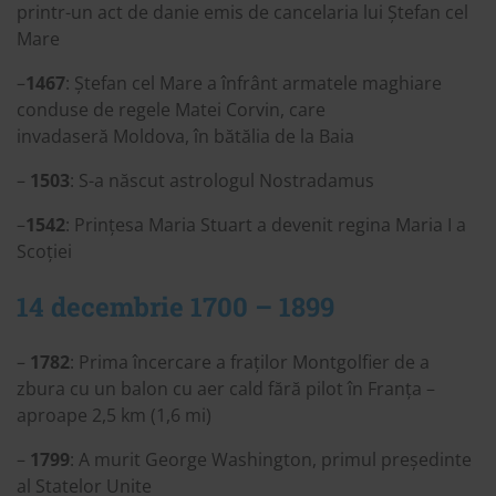
printr-un act de danie emis de cancelaria lui Ștefan cel
Mare
–
1467
: Ștefan cel Mare a înfrânt armatele maghiare
conduse de regele Matei Corvin, care
invadaseră Moldova, în bătălia de la Baia
–
1503
: S-a născut astrologul Nostradamus
–
1542
: Prințesa Maria Stuart a devenit regina Maria I a
Scoției
14 decembrie 1700 – 1899
–
1782
: Prima încercare a fraților Montgolfier de a
zbura cu un balon cu aer cald fără pilot în Franța –
aproape 2,5 km (1,6 mi)
–
1799
: A murit George Washington, primul președinte
al Statelor Unite