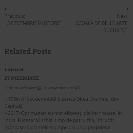
Post
Previous:
Next:
navigation
13 DECEMBRIE ÎN ISTORIE
ȘCOALA DE BELLE ARTE,
BUCUREȘTI
Related Posts
TIMESCOPE
27 NOIEMBRIE
Cristina Stefanescu
26 November 2023
0
– 1986: A fost demolată biserica Oltea Doamna, din
Capitală
– 2017: Opt măgari au fost eliberați din închisoare, în
India. Fuseseră închiși timp de patru zile, întrucât
mâncaseră plantele scumpe ale unui proprietar.