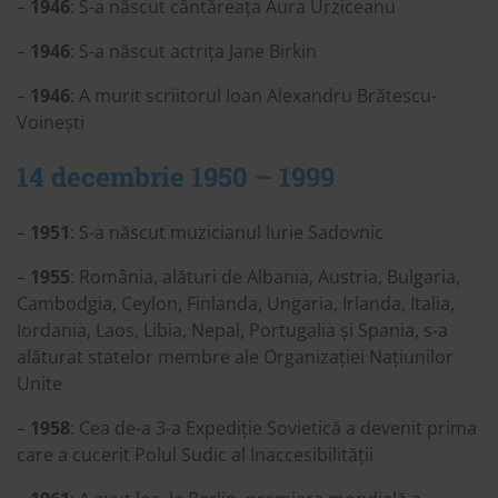
–
1946
: S-a născut cântăreața Aura Urziceanu
–
1946
: S-a născut actrița Jane Birkin
–
1946
: A murit scriitorul Ioan Alexandru Brătescu-
Voinești
14 decembrie 1950 – 1999
–
1951
: S-a născut muzicianul Iurie Sadovnic
–
1955
: România, alături de Albania, Austria, Bulgaria,
Cambodgia, Ceylon, Finlanda, Ungaria, Irlanda, Italia,
Iordania, Laos, Libia, Nepal, Portugalia și Spania, s-a
alăturat statelor membre ale Organizației Națiunilor
Unite
–
1958
: Cea de-a 3-a Expediție Sovietică a devenit prima
care a cucerit Polul Sudic al Inaccesibilității