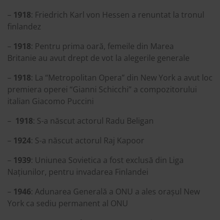
–
1918
: Friedrich Karl von Hessen a renuntat la tronul
finlandez
–
1918
: Pentru prima oară, femeile din Marea
Britanie au avut drept de vot la alegerile generale
–
1918
: La “Metropolitan Opera” din New York a avut loc
premiera operei “Gianni Schicchi” a compozitorului
italian Giacomo Puccini
–
1918
: S-a născut actorul Radu Beligan
–
1924
: S-a născut actorul Raj Kapoor
–
1939
: Uniunea Sovietica a fost exclusă din Liga
Națiunilor, pentru invadarea Finlandei
–
1946
: Adunarea Generală a ONU a ales orașul New
York ca sediu permanent al ONU