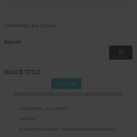
Comments are closed.
Search
BLOCK TITLE
Highlights
Whispers from Romania – Romania Unboxed: A Personal Invitation to Ex
Nedumerire: „De ce Amara?”
(no title)
În pași de tur cultural – de la București la Bobohalma