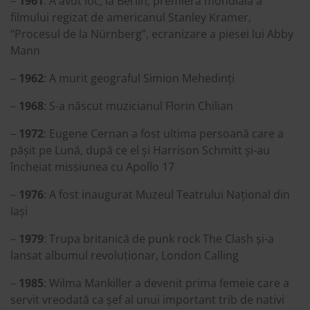
–
1961
: A avut loc, la Berlin, premiera mondială a
filmului regizat de americanul Stanley Kramer,
“Procesul de la Nürnberg”, ecranizare a piesei lui Abby
Mann
–
1962
: A murit geograful Simion Mehedinți
–
1968
: S-a născut muzicianul Florin Chilian
–
1972
: Eugene Cernan a fost ultima persoană care a
pășit pe Lună, după ce el și Harrison Schmitt și-au
încheiat missiunea cu Apollo 17
–
1976
: A fost inaugurat Muzeul Teatrului Național din
Iași
–
1979
: Trupa britanică de punk rock The Clash și-a
lansat albumul revoluționar, London Calling
–
1985
: Wilma Mankiller a devenit prima femeie care a
servit vreodată ca șef al unui important trib de nativi