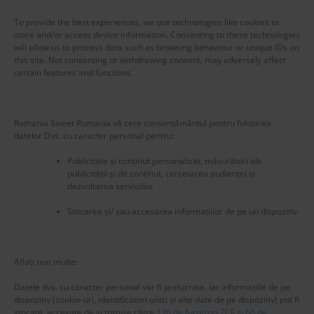
March 2020
To provide the best experiences, we use technologies like cookies to
store and/or access device information. Consenting to these technologies
will allow us to process data such as browsing behaviour or unique IDs on
this site. Not consenting or withdrawing consent, may adversely affect
certain features and functions.
Blog Stats
Romania Sweet Romania vă cere consimțământul pentru folosirea
53,177 hits
datelor Dvs. cu caracter personal pentru:
Publicitate și conținut personalizat, măsurători ale
publicității și de conținut, cercetarea audienței și
dezvoltarea serviciilor
Stocarea și/ sau accesarea informațiilor de pe un dispozitiv
Aflați mai multe
:
Datele dvs. cu caracter personal vor fi prelucrate, iar informațiile de pe
dispozitiv (cookie-uri, identificatori unici și alte date de pe dispozitiv) pot fi
stocate, accesate de și trimise către
136 de furnizori TCF și 66 de