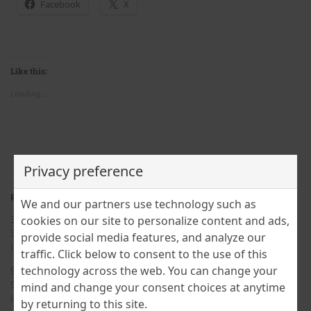
Facebook
X
Like this:
Loading...
Privacy preference
Related
We and our partners use technology such as
3 DECEMBRIE ÎN ISTORIE
6 DECEMBRIE ÎN ISTORIE
cookies on our site to personalize content and ads,
3 December 2023
6 December 2023
provide social media features, and analyze our
In "TimeScope"
In "TimeScope"
traffic. Click below to consent to the use of this
technology across the web. You can change your
9 DECEMBRIE ÎN ISTORIE
9 December 2023
mind and change your consent choices at anytime
In "TimeScope"
by returning to this site.