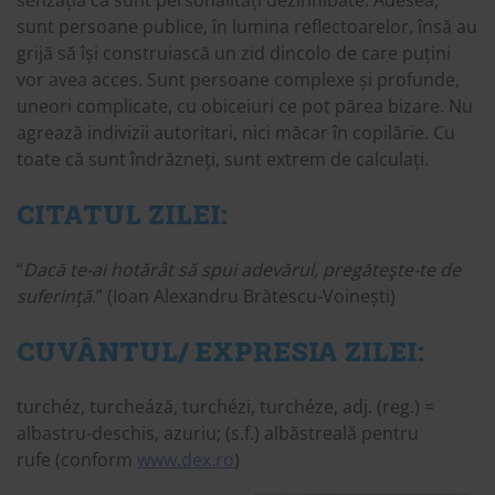
senzația că sunt personalități dezinhibate. Adesea,
sunt persoane publice, în lumina reflectoarelor, însă au
grijă să își construiască un zid dincolo de care puțini
vor avea acces. Sunt persoane complexe și profunde,
uneori complicate, cu obiceiuri ce pot părea bizare. Nu
agrează indivizii autoritari, nici măcar în copilărie. Cu
toate că sunt îndrăzneți, sunt extrem de calculați.
CITATUL ZILEI:
“
Dacă te-ai hotărât să spui adevărul, pregăteşte-te de
suferinţă
.” (Ioan Alexandru Brătescu-Voinești)
CUVÂNTUL/ EXPRESIA ZILEI:
turchéz, turcheáză, turchézi, turchéze, adj. (reg.) =
albastru-deschis, azuriu; (s.f.) albăstreală pentru
rufe (conform
www.dex.ro
)