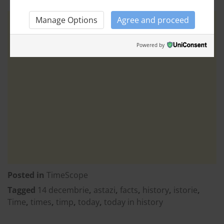
Manage Options
Agree and proceed
Powered by
Posted in
TimeScope
Tagged
14 decembrie
,
astazi
,
facts
,
history
,
istorie
,
Time
,
times
,
timp
,
today
,
today in history