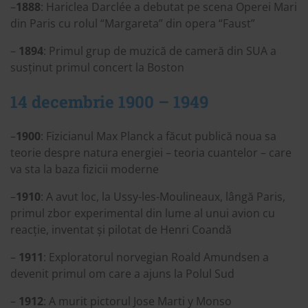
–
1888
: Hariclea Darclée a debutat pe scena Operei Mari
din Paris cu rolul “Margareta” din opera “Faust”
–
1894
: Primul grup de muzică de cameră din SUA a
susținut primul concert la Boston
14 decembrie 1900 – 1949
–
1900
: Fizicianul Max Planck a făcut publică noua sa
teorie despre natura energiei – teoria cuantelor – care
va sta la baza fizicii moderne
–
1910
: A avut loc, la Ussy-les-Moulineaux, lângă Paris,
primul zbor experimental din lume al unui avion cu
reacție, inventat și pilotat de Henri Coandă
–
1911
: Exploratorul norvegian Roald Amundsen a
devenit primul om care a ajuns la Polul Sud
–
1912
: A murit pictorul Jose Marti y Monso