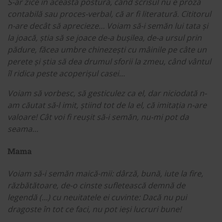
S-ar zice în această postură, când scrisul nu e proză
contabilă sau proces-verbal, că ar fi literatură. Cititorul
n-are decât să aprecieze… Voiam să-i semăn lui tata și
la joacă, știa să se joace de-a bușilea, de-a ursul prin
pădure, făcea umbre chinezești cu mâinile pe câte un
perete și știa să dea drumul sforii la zmeu, când vântul
îl ridica peste acoperișul casei…
Voiam să vorbesc, să gesticulez ca el, dar niciodată n-
am căutat să-l imit, știind tot de la el, că imitația n-are
valoare! Cât voi fi reușit să-i semăn, nu-mi pot da
seama…
Mama
Voiam să-i semăn maică-mii: dârză, bună, iute la fire,
răzbătătoare, de-o cinste sufletească demnă de
legendă (…) cu neuitatele ei cuvinte: Dacă nu pui
dragoste în tot ce faci, nu pot ieși lucruri bune!