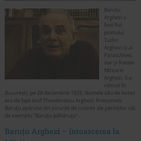
Baruțu
Arghezi a
fost fiul
poetului
Tudor
Arghezi și al
Paraschivei,
dar și fratele
Mitzurei
Arghezi. S-a
născut în
București, pe 28 decembrie 1925. Numele său de botez
era de fapt Iosif Theodorescu Arghezi. Prenumele
Baruţu apăruse din jocurile de cuvinte ale părinților săi,
de exemplu “Baruţu-păhăruţu”.
Baruțu Arghezi – întoarcerea la