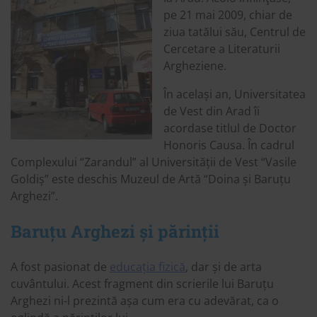
pe 21 mai 2009, chiar de
ziua tatălui său, Centrul de
Cercetare a Literaturii
Argheziene.
În același an, Universitatea
de Vest din Arad îi
acordase titlul de Doctor
Honoris Causa. În cadrul
Complexului “Zarandul” al Universității de Vest “Vasile
Goldiș” este deschis Muzeul de Artă “Doina și Baruțu
Arghezi”.
Baruțu Arghezi și părinții
A fost pasionat de
educația fizică
, dar și de arta
cuvântului. Acest fragment din scrierile lui Baruțu
Arghezi ni-l prezintă așa cum era cu adevărat, ca o