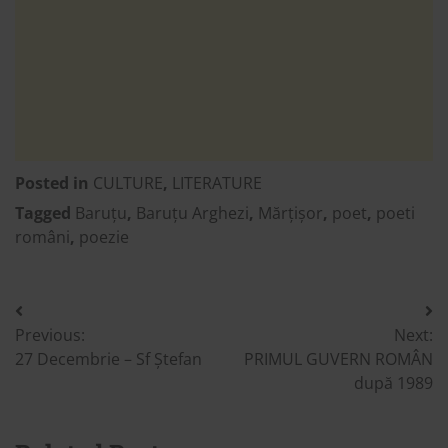
Posted in
CULTURE
,
LITERATURE
Tagged
Baruțu
,
Baruțu Arghezi
,
Mărțișor
,
poet
,
poeti
români
,
poezie
Post
Previous:
Next:
navigation
27 Decembrie – Sf Ștefan
PRIMUL GUVERN ROMÂN
după 1989