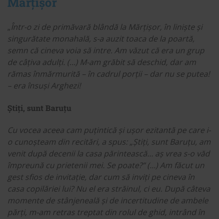
Mărțișor
„
Într-o zi de primăvară blândă la Mărțișor, în liniște și
singurătate monahală, s-a auzit toaca de la poartă,
semn că cineva voia să intre. Am văzut că era un grup
de câțiva adulți. (…) M-am grăbit să deschid, dar am
rămas înmărmurită – în cadrul porții – dar nu se putea!
– era însuși Arghezi!
Știți, sunt Baruțu
Cu vocea aceea cam puțintică și ușor ezitantă pe care i-
o cunoșteam din recitări, a spus: „Știți, sunt Baruțu, am
venit după decenii la casa părintească… aș vrea s-o văd
împreună cu prietenii mei. Se poate?” (…) Am făcut un
gest sfios de invitație, dar cum să inviți pe cineva în
casa copilăriei lui? Nu el era străinul, ci eu. După câteva
momente de stânjeneală și de incertitudine de ambele
părți, m-am retras treptat din rolul de ghid, intrând în