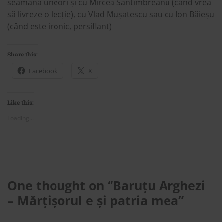
seamănă uneori și cu Mircea Sântimbreanu (când vrea
să livreze o lecție), cu Vlad Mușatescu sau cu Ion Băieșu
(când este ironic, persiflant)
Share this:
Facebook
X
Like this:
Loading...
One thought on “
Baruțu Arghezi
– Mărțișorul e și patria mea
”