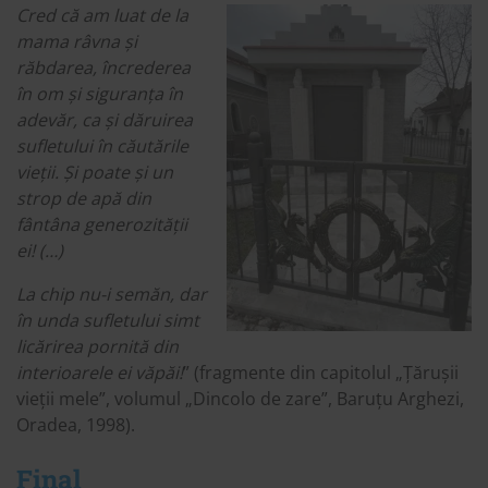
Cred că am luat de la
mama râvna și
răbdarea, încrederea
în om și siguranța în
adevăr, ca și dăruirea
sufletului în căutările
vieții. Și poate și un
strop de apă din
fântâna generozității
ei! (…)
La chip nu-i semăn, dar
în unda sufletului simt
licărirea pornită din
interioarele ei văpăi!
” (fragmente din capitolul „Țărușii
vieții mele”, volumul „Dincolo de zare”, Baruțu Arghezi,
Oradea, 1998).
Final