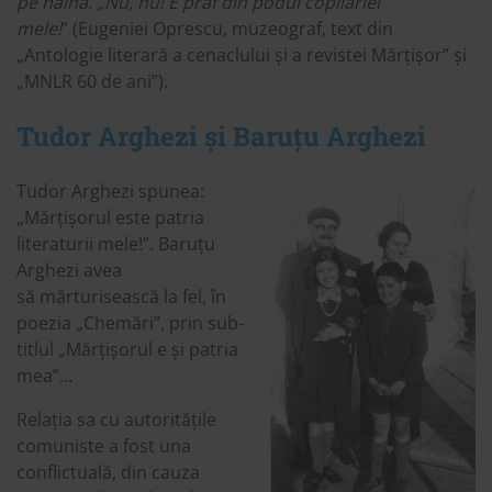
pe haină. „Nu, nu! E praf din podul copilăriei
mele!
” (Eugeniei Oprescu, muzeograf, text din
„Antologie literară a cenaclului și a revistei Mărțișor” și
„MNLR 60 de ani”).
Tudor Arghezi și Baruțu Arghezi
Tudor Arghezi spunea:
„Mărțișorul este patria
literaturii mele!”. Baruțu
Arghezi avea
să mărturisească la fel, în
poezia „Chemări”, prin sub-
titlul „Mărțișorul e și patria
mea”…
Relația sa cu autoritățile
comuniste a fost una
conflictuală, din cauza