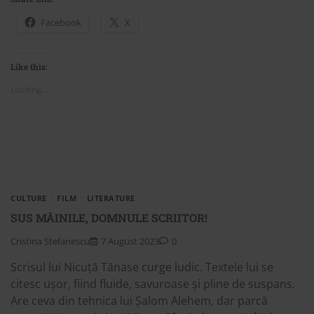
Facebook
X
Like this:
Loading...
CULTURE
FILM
LITERATURE
SUS MÂINILE, DOMNULE SCRIITOR!
Cristina Stefanescu
7 August 2023
0
Scrisul lui Nicuță Tănase curge ludic. Textele lui se
citesc ușor, fiind fluide, savuroase și pline de suspans.
Are ceva din tehnica lui Șalom Alehem, dar parcă