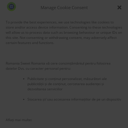
July 2020
Manage Cookie Consent
May 2020
March 2020
To provide the best experiences, we use technologies like cookies to
store and/or access device information. Consenting to these technologies
will allow us to process data such as browsing behaviour or unique IDs on
this site. Not consenting or withdrawing consent, may adversely affect
certain features and functions.
Blog Stats
Romania Sweet Romania vă cere consimțământul pentru folosirea
53,155 hits
datelor Dvs. cu caracter personal pentru:
Publicitate și conținut personalizat, măsurători ale
publicității și de conținut, cercetarea audienței și
dezvoltarea serviciilor
Stocarea și/ sau accesarea informațiilor de pe un dispozitiv
Aflați mai multe
: