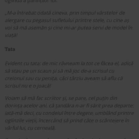
oglindă a părinților lui.
„
M-a întrebat odată cineva, prin timpul vârstelor de
alergare cu pegasul sufletului printre stele, cu cine aș
voi să mă asemăn și cine mi-ar putea servi de model în
viață!
Tata
Evident cu tata: de mic râvneam la tot ce făcea el, adică
să stau pe un scaun și să mă joc de-a scrisul cu
creionul sau cu penița, căci târziu aveam să aflu că
scrisul nu e o joacă!
Voiam să mă fac scriitor și, se pare, cel puțin din
dorința acelor ani, că țandăra n-ar fi sărit prea departe:
iată-mă deci, cu condeiul între degete, umblând printre
oglinzile vieții, încercând să prind câte o scânteiere în
vârful lui, cu cerneală.