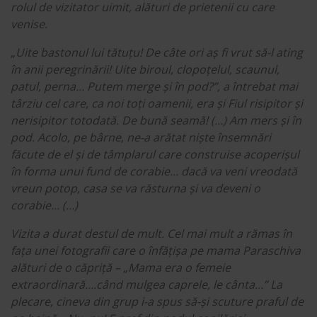
rolul de vizitator uimit, alături de prietenii cu care
venise.
„Uite bastonul lui tătuțu! De câte ori aș fi vrut să-l ating
în anii peregrinării! Uite biroul, clopoțelul, scaunul,
patul, perna… Putem merge și în pod?”, a întrebat mai
târziu cel care, ca noi toți oamenii, era și Fiul risipitor și
nerisipitor totodată. De bună seamă! (…) Am mers și în
pod. Acolo, pe bârne, ne-a arătat niște însemnări
făcute de el și de tâmplarul care construise acoperișul
în forma unui fund de corabie… dacă va veni vreodată
vreun potop, casa se va răsturna și va deveni o
corabie… (…)
Vizita a durat destul de mult. Cel mai mult a rămas în
fața unei fotografii care o înfățișa pe mama Paraschiva
alături de o căpriță – „Mama era o femeie
extraordinară….când mulgea caprele, le cânta…” La
plecare, cineva din grup i-a spus să-și scuture praful de