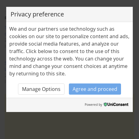
Privacy preference
Related
TUDOR ARGHEZI – BILETE
GALA GALACTION – Să dea
We and our partners use technology such as
de PAPAGAL
Dumnezeu să cad din
cookies on our site to personalize content and ads,
22 May 2020
căruța electorală
provide social media features, and analyze our
In "BLOG"
28 January 2025
traffic. Click below to consent to the use of this
In "CULTURE"
technology across the web. You can change your
SCRISUL DE MÂNĂ –
mind and change your consent choices at anytime
LONGHAND WRITING
by returning to this site.
23 January 2023
In "ARTS"
Manage Options
Agree and proceed
Powered by