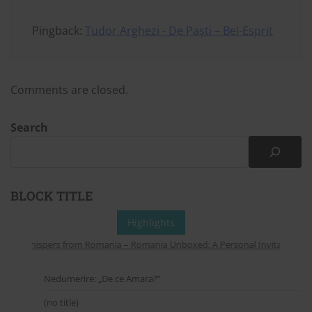
Pingback:
Tudor Arghezi - De Paști – Bel-Esprit
Comments are closed.
Search
BLOCK TITLE
Highlights
Whispers from Romania – Romania Unboxed: A Personal Invitation to Ex
Nedumerire: „De ce Amara?”
(no title)