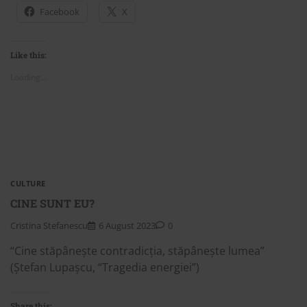
Facebook
X
Like this:
Loading...
CULTURE
CINE SUNT EU?
Cristina Stefanescu
6 August 2023
0
“Cine stăpânește contradicția, stăpânește lumea”
(Ștefan Lupașcu, “Tragedia energiei”)
Share this: