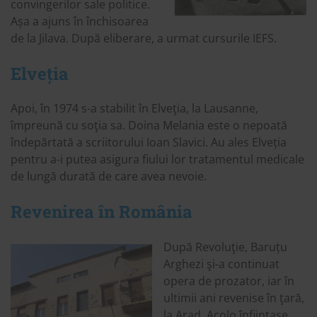
convingerilor sale politice.
Așa a ajuns în închisoarea
de la Jilava. După eliberare, a urmat cursurile IEFS.
Elveția
Apoi, în 1974 s-a stabilit în Elveţia, la Lausanne,
împreună cu soţia sa. Doina Melania este o nepoată
îndepărtată a scriitorului Ioan Slavici. Au ales Elveția
pentru a-i putea asigura fiului lor tratamentul medicale
de lungă durată de care avea nevoie.
Revenirea în România
După Revoluţie, Baruțu
Arghezi şi-a continuat
opera de prozator, iar în
ultimii ani revenise în ţară,
la Arad. Acolo înfiinţase,