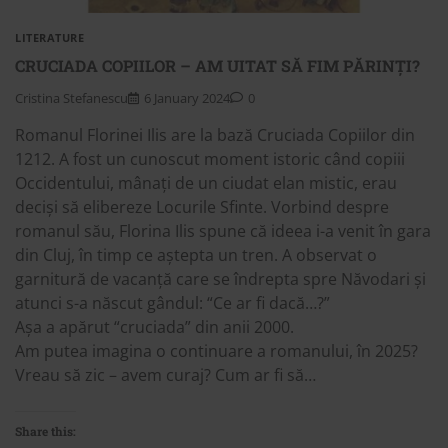
LITERATURE
CRUCIADA COPIILOR – AM UITAT SĂ FIM PĂRINȚI?
Cristina Stefanescu
6 January 2024
0
Romanul Florinei Ilis are la bază Cruciada Copiilor din
1212. A fost un cunoscut moment istoric când copiii
Occidentului, mânați de un ciudat elan mistic, erau
deciși să elibereze Locurile Sfinte. Vorbind despre
romanul său, Florina Ilis spune că ideea i-a venit în gara
din Cluj, în timp ce aștepta un tren. A observat o
garnitură de vacanță care se îndrepta spre Năvodari și
atunci s-a născut gândul: “Ce ar fi dacă…?”
Așa a apărut “cruciada” din anii 2000.
Am putea imagina o continuare a romanului, în 2025?
Vreau să zic – avem curaj? Cum ar fi să…
Share this: