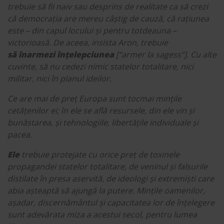
trebuie să fii naiv sau desprins de realitate ca să crezi
că democrația are mereu câștig de cauză, că rațiunea
este – din capul locului și pentru totdeauna –
victorioasă. De aceea, insista Aron, trebuie
să înarmezi înțelepciunea
[“armer la sagess”]. Cu alte
cuvinte, să nu cedezi nimic statelor totalitare, nici
militar, nici în planul ideilor.
Ce are mai de preț Europa sunt tocmai mințile
cetățenilor ei; în ele se află resursele, din ele vin și
bunăstarea, și tehnologiile, libertățile individuale și
pacea.
Ele
trebuie protejate cu orice preț de toxinele
propagandei statelor totalitare, de veninul și falsurile
distilate în presa aservită, de ideologi și extremiști care
abia așteaptă să ajungă la putere. Mințile oamenilor,
așadar, discernământul și capacitatea lor de înțelegere
sunt adevărata miza a acestui secol, pentru lumea