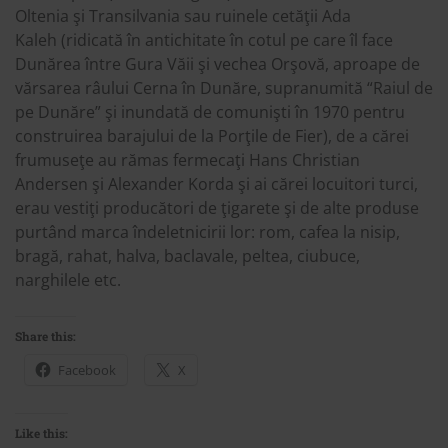
Oltenia şi Transilvania sau ruinele cetăţii Ada
Kaleh (ridicată în antichitate în cotul pe care îl face
Dunărea între Gura Văii şi vechea Orşovă, aproape de
vărsarea râului Cerna în Dunăre, supranumită “Raiul de
pe Dunăre” şi inundată de comunişti în 1970 pentru
construirea barajului de la Porţile de Fier), de a cărei
frumuseţe au rămas fermecaţi Hans Christian
Andersen şi Alexander Korda şi ai cărei locuitori turci,
erau vestiţi producători de ţigarete şi de alte produse
purtând marca îndeletnicirii lor: rom, cafea la nisip,
bragă, rahat, halva, baclavale, peltea, ciubuce,
narghilele etc.
Share this:
Facebook
X
Like this: