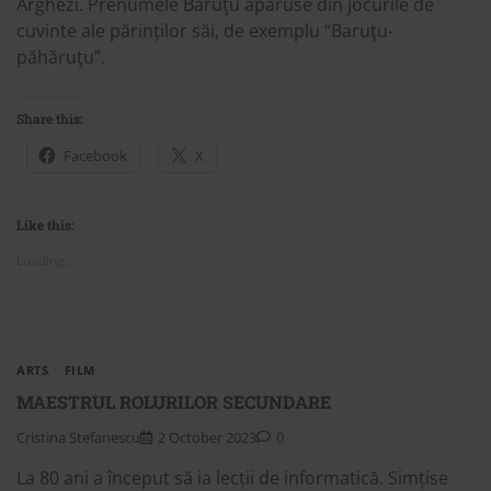
Arghezi. Prenumele Baruţu apăruse din jocurile de
cuvinte ale părinților săi, de exemplu “Baruţu-
păhăruţu”.
Share this:
Facebook
X
Like this:
Loading...
ARTS
FILM
MAESTRUL ROLURILOR SECUNDARE
Cristina Stefanescu
2 October 2023
0
La 80 ani a început să ia lecții de informatică. Simțise