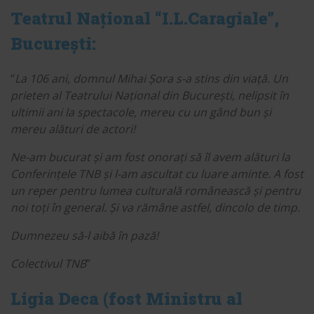
Teatrul Național “I.L.Caragiale”,
București:
“
La 106 ani, domnul Mihai Șora s-a stins din viață. Un
prieten al Teatrului Național din București, nelipsit în
ultimii ani la spectacole, mereu cu un gând bun și
mereu alături de actori!
Ne-am bucurat și am fost onorați să îl avem alături la
Conferințele TNB și l-am ascultat cu luare aminte. A fost
un reper pentru lumea culturală românească și pentru
noi toți în general.
Și va rămâne astfel, dincolo de timp.
Dumnezeu să-l aibă în pază!
Colectivul TNB
”
Ligia Deca (fost Ministru al