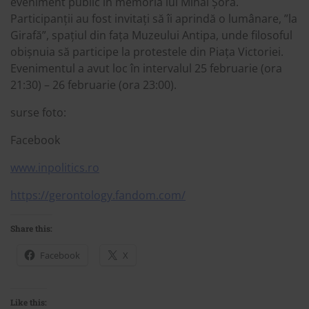
eveniment public în memoria lui Mihai Șora.
Participanții au fost invitați să îi aprindă o lumânare, ”la
Girafă”, spațiul din fața Muzeului Antipa, unde filosoful
obișnuia să participe la protestele din Piața Victoriei.
Evenimentul a avut loc în intervalul 25 februarie (ora
21:30) – 26 februarie (ora 23:00).
surse foto:
Facebook
www.inpolitics.ro
https://gerontology.fandom.com/
Share this:
Facebook
X
Like this: