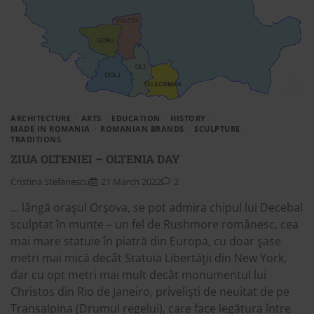
ARCHITECTURE
ARTS
EDUCATION
HISTORY
MADE IN ROMANIA
ROMANIAN BRANDS
SCULPTURE
TRADITIONS
ZIUA OLTENIEI – OLTENIA DAY
Cristina Stefanescu
21 March 2022
2
… lângă oraşul Orşova, se pot admira chipul lui Decebal
sculptat în munte – un fel de Rushmore românesc, cea
mai mare statuie în piatră din Europa, cu doar şase
metri mai mică decât Statuia Libertăţii din New York,
dar cu opt metri mai mult decât monumentul lui
Christos din Rio de Janeiro, privelişti de neuitat de pe
Transalpina (Drumul regelui), care face legătura între