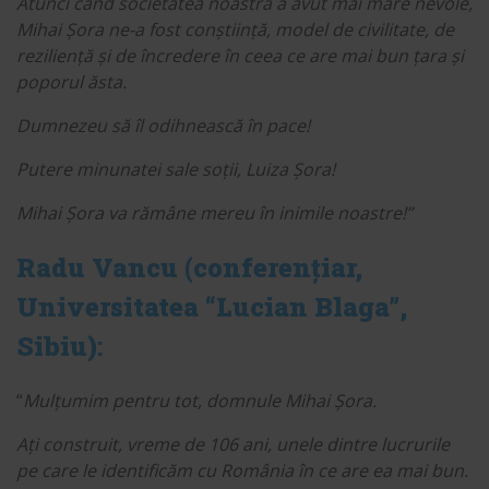
Atunci când societatea noastră a avut mai mare nevoie,
Mihai Șora ne-a fost conștiință, model de civilitate, de
reziliență și de încredere în ceea ce are mai bun țara și
poporul ăsta.
Dumnezeu să îl odihnească în pace!
Putere minunatei sale soții, Luiza Șora!
Mihai Șora va rămâne mereu în inimile noastre!”
Radu Vancu (conferențiar,
Universitatea “Lucian Blaga”,
Sibiu)
:
“
Mulțumim pentru tot, domnule Mihai Șora.
Ați construit, vreme de 106 ani, unele dintre lucrurile
pe care le identificăm cu România în ce are ea mai bun.