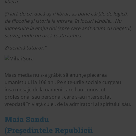
liberă.
Și iată de ce, dacă aș fi librar, aș pune cărțile de logică,
de filozofie și istorie la intrare, în locuri vizibile… Nu
înghesuite la etajul doi (spre care arăt acum cu degetul,
scuze), unde nu urcă toată lumea.
Zi senină tuturor.”
Mass media nu s-a grăbit să anunțe plecarea
umanistului la 106 ani. Pe site-urile sociale curgeau
însă mesaje de la oameni care l-au cunoscut
profesional sau personal, care s-au intersectat
vreodată în viață cu el, de la admiratori ai spiritului său.
Maia Sandu
(Președintele Republicii