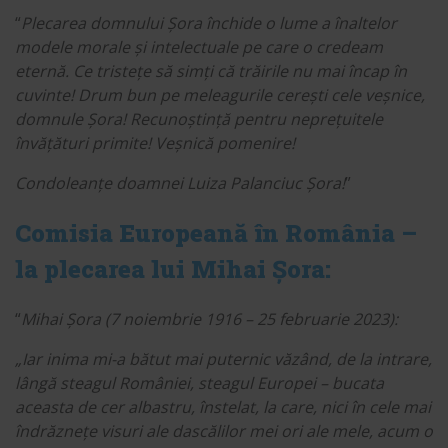
“
Plecarea domnului Șora închide o lume a înaltelor
modele morale și intelectuale pe care o credeam
eternă. Ce tristețe să simți că trăirile nu mai încap în
cuvinte! Drum bun pe meleagurile cerești cele veșnice,
domnule Șora! Recunoștință pentru neprețuitele
învățături primite! Veșnică pomenire!
Condoleanțe doamnei Luiza Palanciuc Șora!
”
Comisia Europeană în România –
la plecarea lui Mihai Șora:
“
Mihai Șora (7 noiembrie 1916 – 25 februarie 2023):
„Iar inima mi-a bătut mai puternic văzând, de la intrare,
lângă steagul României, steagul Europei – bucata
aceasta de cer albastru, înstelat, la care, nici în cele mai
îndrăznețe visuri ale dascălilor mei ori ale mele, acum o