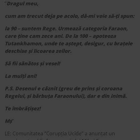
“
Dragul meu,
cum am trecut deja pe acolo, dă-mi voie să-ți spun:
la 90 – suntem Rege. Urmează categoria Faraon,
care ține cam zece ani. De la 100 – apoteoza
Tutankhamon, unde te aștept, desigur, cu brațele
deschise și licoarea zeilor.
Să fii sănătos și vesel!
La mulți ani!
P.S. Desenul e căznit (greu de prins și coroana
Regelui, și bărbuța Faraonului), dar e din inimă.
Te îmbrățișez!
M
ș
”
LE: Comunitatea ”Corupția Ucide” a anunțat un