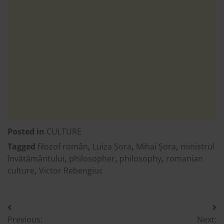
Posted in
CULTURE
Tagged
filozof român
,
Luiza Șora
,
Mihai Șora
,
ministrul
învătământului
,
philosopher
,
philosophy
,
romanian
culture
,
Victor Rebengiuc
Post
Previous:
Next: