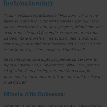
Învățământului):
“
Trăim, astăzi, despărțirea de Mihai Șora, cel care ne
făcea să credem în viitor prin tinerețea spiritului său.
Mereu deschis spre nou, spre progres, primul ministru
al educației de după Revoluție a reprezentat un reper
de demnitate morală și intelectuală, demisionând în
semn de protest față de mineriada din 1990 şi ale sale
crime împotriva celor considerați intelectuali.
Se spune că cei care luptă pot pierde, iar cei care nu
luptă au pierdut deja. Mulțumesc, Mihai Șora, pentru
că ați știut să nu pierdeți, nerenunțând la a lupta
permanent pentru noi toți, într-un mod atât de elegant
și de discret
.”
Mirela Alis Dobrescu:
“
Mulțumim, domnule Mihai Șora, pentru înțelepciunea