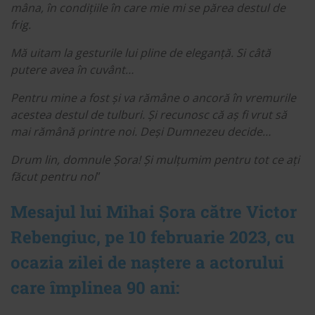
mâna, în condițiile în care mie mi se părea destul de
frig.
Mă uitam la gesturile lui pline de eleganță. Si câtă
putere avea în cuvânt…
Pentru mine a fost și va rămâne o ancoră în vremurile
acestea destul de tulburi. Și recunosc că aș fi vrut să
mai rămână printre noi. Deși Dumnezeu decide…
Drum lin, domnule Șora! Și mulțumim pentru tot ce ați
făcut pentru noi
”
Mesajul lui Mihai Șora către Victor
Rebengiuc, pe 10 februarie 2023, cu
ocazia zilei de naștere a actorului
care împlinea 90 ani: