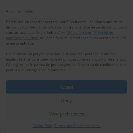
(no title)
Aflați mai multe
:
Cloud Dancer – culoarea anului Pantone 2026
Datele dvs. cu caracter personal vor fi prelucrate, iar informațiile de pe
dispozitiv (cookie-uri, identificatori unici și alte date de pe dispozitiv) pot fi
July 2026
stocate, accesate de și trimise către
136 de furnizori TCF și 66 de
parteneri publicitari
sau pot fi folosite în mod specific de acest site sau de
May 2026
această aplicație.
April 2026
Unii furnizori vă pot prelucra datele cu caracter personal în interes
legitim, față de care puteți obiecta prin gestionarea opțiunilor de mai jos.
January 2026
Căutați un link în partea de jos a paginii sau în politica de confidențialitate
December 2025
pentru a vă retrage consimțământul.
October 2025
Accept
September 2025
Privacy & Cookies: This site uses cookies. By continuing to use this
website, you agree to their use.
August 2025
Deny
To find out more, including how to control cookies, see here:
Cookie
Policy
June 2025
View preferences
April 2025
Cookie Policy
Terms and Conditions
Home
March 2025