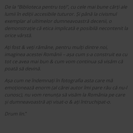
De la “Biblioteca pentru toți”, cu cele mai bune cărți ale
lumii în ediții accesibile tuturor. Și până la civismul
exemplar al ultimelor dumneavoastră decenii, o
demonstrație că etica implicată e posibilă necontenit la
orice vârstă.
Ați fost & veți rămâne, pentru mulți dintre noi,
imaginea acestei Românii – așa cum s-a construit ea cu
tot ce avea mai bun & cum vom continua să visăm că
poată să devină.
Așa cum ne îndemnați în fotografia asta care mă
emoționează enorm (al cărei autor îmi pare rău că nu-l
cunosc), nu vom renunța să visăm la România pe care
și dumneavoastră ați visat-o & ați întruchipat-o.
Drum lin.
”