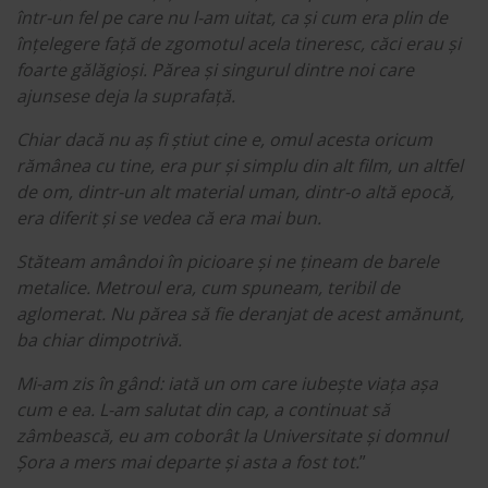
într-un fel pe care nu l-am uitat, ca și cum era plin de
înțelegere față de zgomotul acela tineresc, căci erau și
foarte gălăgioși. Părea și singurul dintre noi care
ajunsese deja la suprafață.
Chiar dacă nu aș fi știut cine e, omul acesta oricum
rămânea cu tine, era pur și simplu din alt film, un altfel
de om, dintr-un alt material uman, dintr-o altă epocă,
era diferit și se vedea că era mai bun.
Stăteam amândoi în picioare și ne țineam de barele
metalice. Metroul era, cum spuneam, teribil de
aglomerat. Nu părea să fie deranjat de acest amănunt,
ba chiar dimpotrivă.
Mi-am zis în gând: iată un om care iubește viața așa
cum e ea. L-am salutat din cap, a continuat să
zâmbească, eu am coborât la Universitate și domnul
Șora a mers mai departe și asta a fost tot.
”