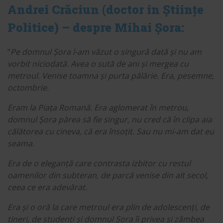
Andrei Crăciun (doctor in Științe
Politice) – despre Mihai Șora:
“
Pe domnul Șora l-am văzut o singură dată și nu am
vorbit niciodată. Avea o sută de ani și mergea cu
metroul. Venise toamna și purta pălărie. Era, pesemne,
octombrie.
Eram la Piața Romană. Era aglomerat în metrou,
domnul Șora părea să fie singur, nu cred că în clipa aia
călătorea cu cineva, că era însoțit. Sau nu mi-am dat eu
seama.
Era de o eleganță care contrasta izbitor cu restul
oamenilor din subteran, de parcă venise din alt secol,
ceea ce era adevărat.
Era și o oră la care metroul era plin de adolescenți, de
tineri, de studenți și domnul Șora îi privea și zâmbea