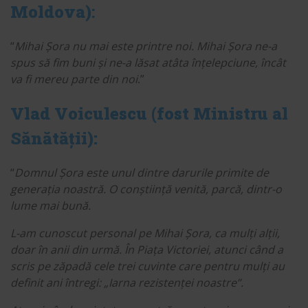
Moldova)
:
“
Mihai Șora nu mai este printre noi. Mihai Șora ne-a
spus să fim buni și ne-a lăsat atâta înțelepciune, încât
va fi mereu parte din noi
.”
Vlad Voiculescu (fost Ministru al
Sănătății):
“
Domnul Șora este unul dintre darurile primite de
generația noastră. O conștiință venită, parcă, dintr-o
lume mai bună.
L-am cunoscut personal pe Mihai Șora, ca mulți alții,
doar în anii din urmă. În Piața Victoriei, atunci când a
scris pe zăpadă cele trei cuvinte care pentru mulți au
definit ani întregi: „Iarna rezistenței noastre”.