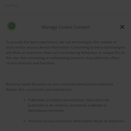
Loading...
Manage Cookie Consent
To provide the best experiences, we use technologies like cookies to
Search
store and/or access device information. Consenting to these technologies
will allow us to process data such as browsing behaviour or unique IDs on
this site. Not consenting or withdrawing consent, may adversely affect
certain features and functions.
BLOCK TITLE
Highlights
Romania Sweet Romania vă cere consimțământul pentru folosirea
datelor Dvs. cu caracter personal pentru:
 from Romania – Romania Unboxed: A Personal Invitation to Explore Online
Publicitate și conținut personalizat, măsurători ale
publicității și de conținut, cercetarea audienței și
Nedumerire: „De ce Amara?”
dezvoltarea serviciilor
(no title)
Stocarea și/ sau accesarea informațiilor de pe un dispozitiv
În pași de tur cultural – de la București la Bobohalma