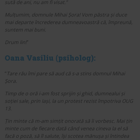
sută de ani, nu am fi visat.”
Mulțumim, domnule Mihai Șora! Vom păstra și duce
mai departe încrederea dumneavoastră că, împreună,
suntem mai buni.
Drum lin!
”
Oana Vasiliu (psiholog):
“
Tare rău îmi pare să aud că s-a stins domnul Mihai
Șora.
Timp de o oră i-am fost sprijin și ghid, dumnealui și
soției sale, prin Iași, la un protest rezist împotriva OUG
13.
Țin minte că m-am simțit onorată să îi vorbesc. Mai țin
minte cum de fiecare dată când venea cineva la el să
facă o poză, să îl salute, își scotea mănușa și întindea