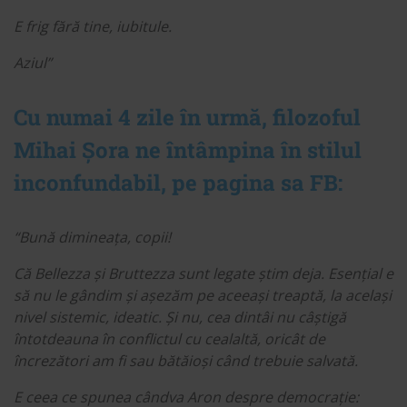
E frig fără tine, iubitule.
Aziul”
Cu numai 4 zile în urmă, filozoful
Mihai Șora ne întâmpina în stilul
inconfundabil, pe pagina sa FB:
“Bună dimineața, copii!
Că Bellezza și Bruttezza sunt legate știm deja. Esențial e
să nu le gândim și așezăm pe aceeași treaptă, la același
nivel sistemic, ideatic. Și nu, cea dintâi nu câștigă
întotdeauna în conflictul cu cealaltă, oricât de
încrezători am fi sau bătăioși când trebuie salvată.
E ceea ce spunea cândva Aron despre democrație: