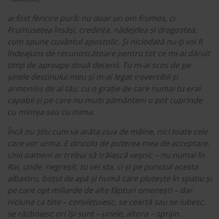
ai fost fericire pură: nu doar un om frumos, ci
Frumusețea însăși, credința, nădejdea și dragostea,
cum spune cuvântul apostolic. Și niciodată nu-ți voi fi
îndeajuns de recunoscătoare pentru tot ce mi-ai dăruit
timp de aproape două decenii. Tu m-ai scos de pe
șinele destinului meu și m-ai legat ireversibil și
armonios de al tău, cu o grație de care numai tu erai
capabil și pe care nu mulți pământeni o pot cuprinde
cu mintea sau cu inima.
Încă nu știu cum va arăta ziua de mâine, nici toate cele
care vor urma. E dincolo de puterea mea de acceptare.
Unii oameni ar trebui să trăiască veșnic – nu numai în
Rai, unde, negreșit, tu vei sta, ci și pe punctul acesta
albastru, boțul de apă și humă care plutește în spațiu și
pe care opt miliarde de alte făpturi omenești – dar
niciuna ca tine – conviețuiesc, se ceartă sau se iubesc,
se războiesc ori își sunt – unele, altora – sprijin.