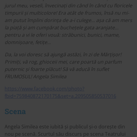
jurul meu, veseli, învecinați din când în când cu floricele
timpurii și multicolore! Era atât de frumos, însă nu mi-
am putut împlini dorința de a-i culege… așa că am mers
la piață și am cumpărat buchețele gata aranjate…
pentru a vi le oferi vouă: străbunici, bunici, mame,
domnișoare, fetițe…
Da, la voi doresc să ajungă astăzi, în zi de Mărțișor!
Primiți, vă rog, ghioceii mei, care poartă un parfum
puternic și foarte plăcut! Să vă aducă în suflet
FRUMOSUL! Angela Similea
https://www.facebook.com/photo?
fbid=759840872170175&set=a.209505850537016
Scena
Angela Similea este iubită și publicul și-o dorește din
nou pe scenă. Scurtul său discurs pe scena Teatrului