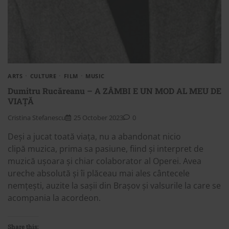
ARTS
CULTURE
FILM
MUSIC
Dumitru Rucăreanu – A ZÂMBI E UN MOD AL MEU DE
VIAȚĂ
Cristina Stefanescu
25 October 2023
0
Deși a jucat toată viața, nu a abandonat nicio
clipă muzica, prima sa pasiune, fiind și interpret de
muzică ușoara și chiar colaborator al Operei. Avea
ureche absolută și îi plăceau mai ales cântecele
nemțești, auzite la sașii din Brașov și valsurile la care se
acompania la acordeon.
Share this: