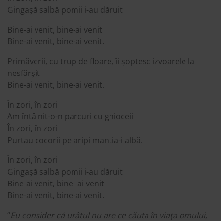
Gingașă salbă pomii i-au dăruit
Bine-ai venit, bine-ai venit
Bine-ai venit, bine-ai venit.
Primăverii, cu trup de floare, îi șoptesc izvoarele la
nesfărșit
Bine-ai venit, bine-ai venit.
În zori, în zori
Am întâlnit-o-n parcuri cu ghioceii
În zori, în zori
Purtau cocorii pe aripi mantia-i albă.
În zori, în zori
Gingașă salbă pomii i-au dăruit
Bine-ai venit, bine- ai venit
Bine-ai venit, bine-ai venit.
“
Eu consider că urâtul nu are ce căuta în viaţa omului,