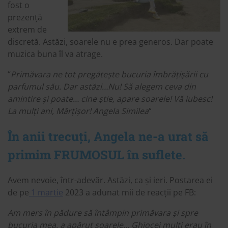
fost o
prezență
extrem de
discretă. Astăzi, soarele nu e prea generos. Dar poate
muzica buna îl va atrage.
“
Primăvara ne tot pregătește bucuria îmbrățișării cu
parfumul său. Dar astăzi…Nu! Să alegem ceva din
amintire și poate… cine știe, apare soarele! Vă iubesc!
La mulți ani, Mărțișor! Angela Similea
“
În anii trecuți, Angela ne-a urat să
primim FRUMOSUL în suflete.
Avem nevoie, într-adevăr. Astăzi, ca și ieri. Postarea ei
de pe
1 martie
2023 a adunat mii de reacții pe FB:
Am mers în pădure să întâmpin primăvara și spre
bucuria mea, a apărut soarele… Ghiocei mulți erau în