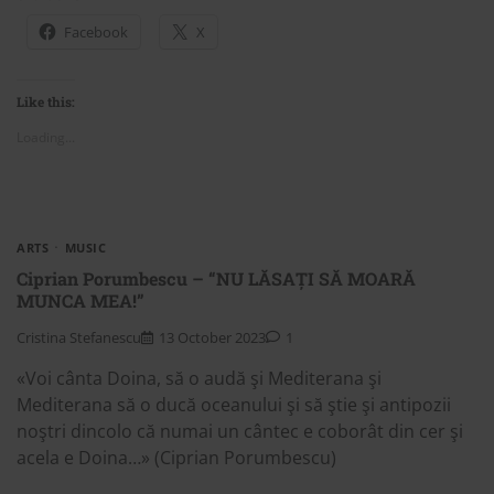
Facebook
X
Like this:
Loading...
ARTS
MUSIC
Ciprian Porumbescu – “NU LĂSAȚI SĂ MOARĂ
MUNCA MEA!”
Cristina Stefanescu
13 October 2023
1
«Voi cânta Doina, să o audă şi Mediterana şi
Mediterana să o ducă oceanului şi să ştie şi antipozii
noştri dincolo că numai un cântec e coborât din cer şi
acela e Doina…» (Ciprian Porumbescu)