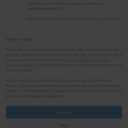
publicității și de conținut, cercetarea audienței și
dezvoltarea serviciilor
Stocarea și/ sau accesarea informațiilor de pe un dispozitiv
New title
225582
Aflați mai multe
:
Datele dvs. cu caracter personal vor fi prelucrate, iar informațiile de pe
dispozitiv (cookie-uri, identificatori unici și alte date de pe dispozitiv) pot fi
stocate, accesate de și trimise către
136 de furnizori TCF și 66 de
parteneri publicitari
sau pot fi folosite în mod specific de acest site sau de
această aplicație.
Unii furnizori vă pot prelucra datele cu caracter personal în interes
legitim, față de care puteți obiecta prin gestionarea opțiunilor de mai jos.
Căutați un link în partea de jos a paginii sau în politica de confidențialitate
pentru a vă retrage consimțământul.
Accept
Privacy & Cookies: This site uses cookies. By continuing to use this
website, you agree to their use.
Deny