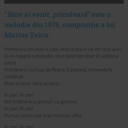
“
Bine ai venit, primăvară
” este o
melodie din 1975, compoziție a lui
Marius Țeicu.
Primăvara îmi iese-n cale, îmbrăcată-n văl de raze aurii
Și-mi repetă o melodie, ce-o păstrăm doar în adâncul
inimii
Primăverii, cu trup de floare, îi șoptesc izvoarele la
nesfărșit
Bine-ai venit, bine-ai venit.
În zori, în zori
Am întâlnit-o-n parcuri cu ghioceii
În zori, în zori
Purtau cocorii pe aripi mantia-i albă.
În zori, în zori