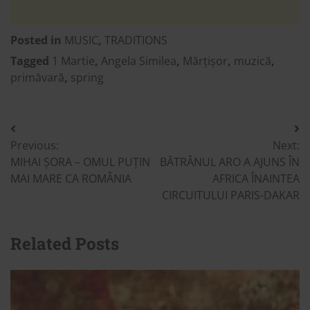
Posted in
MUSIC
,
TRADITIONS
Tagged
1 Martie
,
Angela Similea
,
Mărțișor
,
muzică
,
primăvară
,
spring
Post
Previous:
Next:
navigation
MIHAI ȘORA – OMUL PUȚIN
BĂTRÂNUL ARO A AJUNS ÎN
MAI MARE CA ROMÂNIA
AFRICA ÎNAINTEA
CIRCUITULUI PARIS-DAKAR
Related Posts