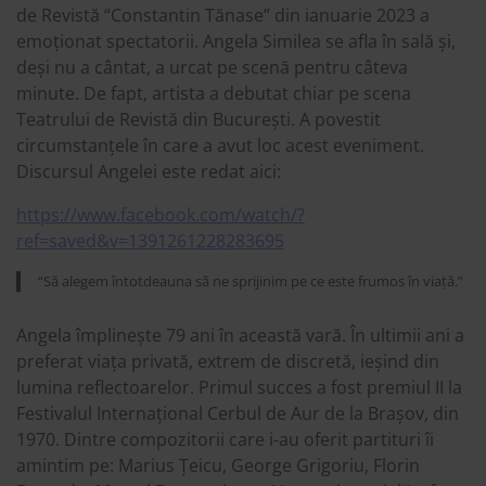
de Revistă “Constantin Tănase” din ianuarie 2023 a
emoționat spectatorii. Angela Similea se afla în sală și,
deși nu a cântat, a urcat pe scenă pentru câteva
minute. De fapt, artista a debutat chiar pe scena
Teatrului de Revistă din București. A povestit
circumstanțele în care a avut loc acest eveniment.
Discursul Angelei este redat aici:
https://www.facebook.com/watch/?
ref=saved&v=1391261228283695
“Să alegem întotdeauna să ne sprijinim pe ce este frumos în viață.”
Angela împlinește 79 ani în această vară. În ultimii ani a
preferat viața privată, extrem de discretă, ieșind din
lumina reflectoarelor. Primul succes a fost premiul II la
Festivalul Internațional Cerbul de Aur de la Brașov, din
1970. Dintre compozitorii care i-au oferit partituri îi
amintim pe: Marius Țeicu, George Grigoriu, Florin