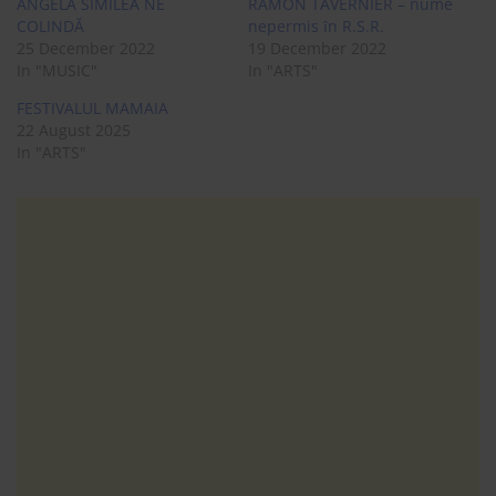
ANGELA SIMILEA NE
RAMON TAVERNIER – nume
COLINDĂ
nepermis ȋn R.S.R.
25 December 2022
19 December 2022
In "MUSIC"
In "ARTS"
FESTIVALUL MAMAIA
22 August 2025
In "ARTS"