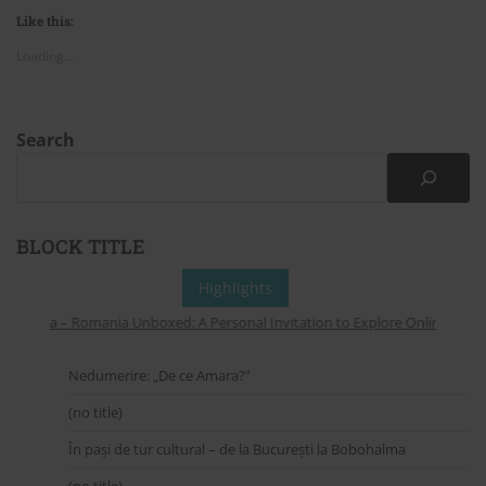
Like this:
Loading...
Search
BLOCK TITLE
Highlights
omania – Romania Unboxed: A Personal Invitation to Explore Online and On 
Nedumerire: „De ce Amara?”
(no title)
În pași de tur cultural – de la București la Bobohalma
(no title)