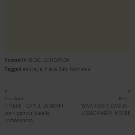
Posted in
BLOG
,
EDUCATION
Tagged
educație
,
Flavia Zah
,
Romania
Post
Previous:
Next:
navigation
TIMBRE – CAPUL DE BOUR,
NAVA TRANSILVANIA –
start pentru filatelia
LEBĂDA MĂRII NEGRE
românească