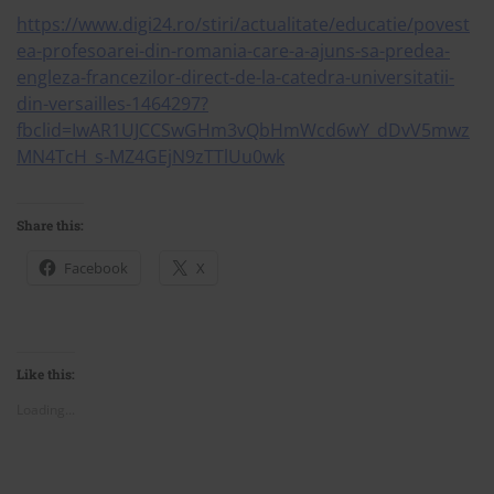
https://www.digi24.ro/stiri/actualitate/educatie/povest
ea-profesoarei-din-romania-care-a-ajuns-sa-predea-
engleza-francezilor-direct-de-la-catedra-universitatii-
din-versailles-1464297?
fbclid=IwAR1UJCCSwGHm3vQbHmWcd6wY_dDvV5mwz
MN4TcH_s-MZ4GEjN9zTTlUu0wk
Share this:
Facebook
X
Like this:
Loading...