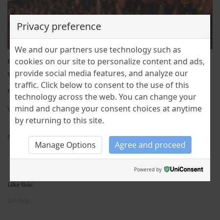
Privacy preference
We and our partners use technology such as
cookies on our site to personalize content and ads,
BLOG
ROMANIAN BRANDS
ROMANIAN FOOD
TRADITIONS
provide social media features, and analyze our
Virșli – trecut și viitor controversat
traffic. Click below to consent to the use of this
Mioara Iacob
1 April 2024
3
technology across the web. You can change your
mind and change your consent choices at anytime
Virșli, un preparat culinar tradițional din Ardeal
by returning to this site.
Share this:
Manage Options
Agree and proceed
Facebook
X
Powered by
Like this:
Loading...