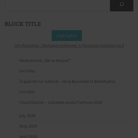
BLOCK TITLE
Highlights
spers from Romania – Romania Unboxed: A Personal Invitation to Explore On
Nedumerire: „De ce Amara?”
(no title)
În pași de tur cultural – de la București la Bobohalma
(no title)
Cloud Dancer – culoarea anului Pantone 2026
July 2026
May 2026
April 2026