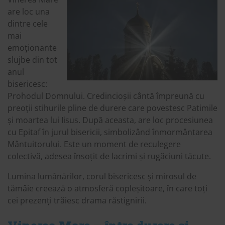
are loc una
dintre cele
mai
emoționante
slujbe din tot
anul
bisericesc:
Prohodul Domnului. Credincioșii cântă împreună cu
preoții stihurile pline de durere care povestesc Patimile
și moartea lui Iisus. După aceasta, are loc procesiunea
cu Epitaf în jurul bisericii, simbolizând înmormântarea
Mântuitorului. Este un moment de reculegere
colectivă, adesea însoțit de lacrimi și rugăciuni tăcute.
Lumina lumânărilor, corul bisericesc și mirosul de
tămâie creează o atmosferă copleșitoare, în care toți
cei prezenți trăiesc drama răstignirii.