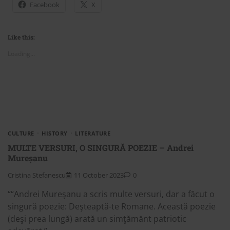
Facebook
X
Like this:
Loading...
CULTURE
HISTORY
LITERATURE
MULTE VERSURI, O SINGURĂ POEZIE – Andrei
Mureșanu
Cristina Stefanescu
11 October 2023
0
““Andrei Mureşanu a scris multe versuri, dar a făcut o
singură poezie: Deşteaptă-te Romane. Această poezie
(deşi prea lungă) arată un simţămănt patriotic