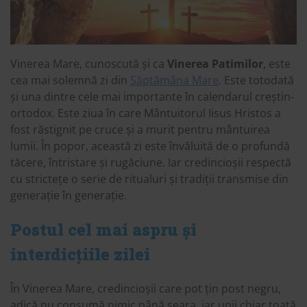
Vinerea Mare, cunoscută și ca
Vinerea Patimilor
, este
cea mai solemnă zi din
Săptămâna Mare
. Este totodată
și una dintre cele mai importante în calendarul creștin-
ortodox. Este ziua în care Mântuitorul Iisus Hristos a
fost răstignit pe cruce și a murit pentru mântuirea
lumii. În popor, această zi este învăluită de o profundă
tăcere, întristare și rugăciune. Iar credincioșii respectă
cu strictețe o serie de ritualuri și tradiții transmise din
generație în generație.
Postul cel mai aspru și
interdicțiile zilei
În Vinerea Mare, credincioșii care pot țin post negru,
adică nu consumă nimic până seara, iar unii chiar toată