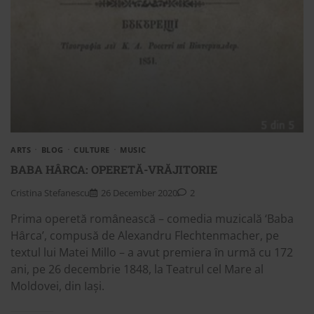
ARTS
BLOG
CULTURE
MUSIC
BABA HÂRCA: OPERETĂ-VRĂJITORIE
Cristina Stefanescu
26 December 2020
2
Prima operetă romȃnească – comedia muzicală ‘Baba
Hȃrca’, compusă de Alexandru Flechtenmacher, pe
textul lui Matei Millo – a avut premiera ȋn urmă cu 172
ani, pe 26 decembrie 1848, la Teatrul cel Mare al
Moldovei, din Iași.