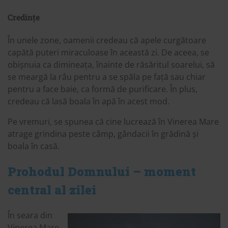
Credințe
În unele zone, oamenii credeau că apele curgătoare
capătă puteri miraculoase în această zi. De aceea, se
obișnuia ca dimineața, înainte de răsăritul soarelui, să
se meargă la râu pentru a se spăla pe față sau chiar
pentru a face baie, ca formă de purificare. În plus,
credeau că lasă boala în apă în acest mod.
Pe vremuri, se spunea că cine lucrează în Vinerea Mare
atrage grindina peste câmp, gândacii în grădină și
boala în casă.
Prohodul Domnului – moment
central al zilei
În seara din
Vinerea Mare