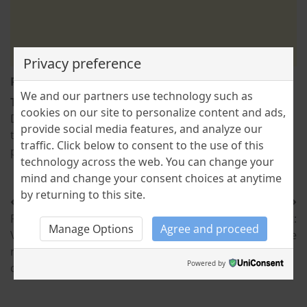
Privacy preference
Posted in
CULTURE
,
TRADITIONS
We and our partners use technology such as
Tagged
credințe
,
Iisus
,
Înviere
,
post negru
,
Prohodul
cookies on our site to personalize content and ads,
Domnului
,
ritualuri
,
Săptămâna Mare
,
superstiții
,
provide social media features, and analyze our
tradiții
,
trecerea pe sub masă
,
Vinerea mare
,
Vinerea
traffic. Click below to consent to the use of this
patimilor
technology across the web. You can change your
mind and change your consent choices at anytime
by returning to this site.
Post
Previous:
Next:
navigation
Manage Options
Agree and proceed
VERONICA – primul musical
18 aprilie în istorie
românesc cântat și jucat de
Powered by
copii