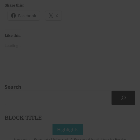
Share this:
Facebook
X
Like this:
Loading...
Search
BLOCK TITLE
Highlights
from Romania – Romania Unboxed: A Personal Invitation to Explore Online 