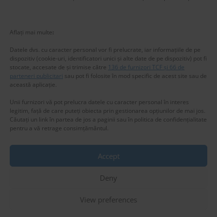
Aflați mai multe
:
Datele dvs. cu caracter personal vor fi prelucrate, iar informațiile de pe
dispozitiv (cookie-uri, identificatori unici și alte date de pe dispozitiv) pot fi
stocate, accesate de și trimise către
136 de furnizori TCF și 66 de
parteneri publicitari
sau pot fi folosite în mod specific de acest site sau de
această aplicație.
Unii furnizori vă pot prelucra datele cu caracter personal în interes
legitim, față de care puteți obiecta prin gestionarea opțiunilor de mai jos.
Căutați un link în partea de jos a paginii sau în politica de confidențialitate
New title
pentru a vă retrage consimțământul.
225453
Accept
Privacy & Cookies: This site uses cookies. By continuing to use this
website, you agree to their use.
Deny
To find out more, including how to control cookies, see here:
Cookie
Policy
View preferences