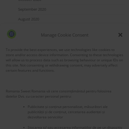
September 2020
August 2020
July 2020
Manage Cookie Consent
May 2020
March 2020
To provide the best experiences, we use technologies like cookies to
store and/or access device information. Consenting to these technologies
will allow us to process data such as browsing behaviour or unique IDs on
this site. Not consenting or withdrawing consent, may adversely affect
certain features and functions.
Blog Stats
Romania Sweet Romania vă cere consimțământul pentru folosirea
53,171 hits
datelor Dvs. cu caracter personal pentru:
Publicitate și conținut personalizat, măsurători ale
publicității și de conținut, cercetarea audienței și
dezvoltarea serviciilor
Stocarea și/ sau accesarea informațiilor de pe un dispozitiv