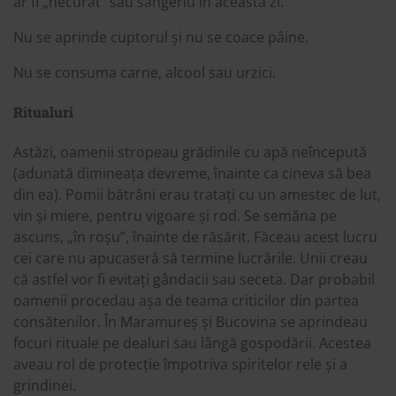
ar fi „necurat” sau sângeriu în această zi.
Nu se aprinde cuptorul și nu se coace pâine.
Nu se consuma carne, alcool sau urzici.
Ritualuri
Astăzi, oamenii stropeau grădinile cu apă neîncepută
(adunată dimineața devreme, înainte ca cineva să bea
din ea). Pomii bătrâni erau tratați cu un amestec de lut,
vin și miere, pentru vigoare și rod. Se semăna pe
ascuns, „în roșu”, înainte de răsărit. Făceau acest lucru
cei care nu apucaseră să termine lucrările. Unii creau
că astfel vor fi evitați gândacii sau seceta. Dar probabil
oamenii procedau așa de teama criticilor din partea
consătenilor. În Maramureș și Bucovina se aprindeau
focuri rituale pe dealuri sau lângă gospodării. Acestea
aveau rol de protecție împotriva spiritelor rele și a
grindinei.