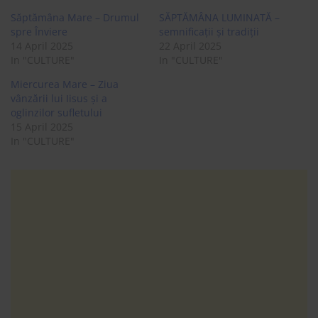
Săptămâna Mare – Drumul
SĂPTĂMÂNA LUMINATĂ –
spre Înviere
semnificații și tradiții
14 April 2025
22 April 2025
In "CULTURE"
In "CULTURE"
Miercurea Mare – Ziua
vânzării lui Iisus și a
oglinzilor sufletului
15 April 2025
In "CULTURE"