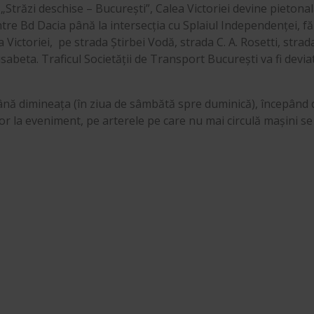
Străzi deschise – București”, Calea Victoriei devine pietonal
ntre Bd Dacia până la intersecția cu Splaiul Independenței, f
a Victoriei, pe strada Știrbei Vodă, strada C. A. Rosetti, stra
beta. Traficul Societății de Transport București va fi deviat
 până dimineața (în ziua de sâmbătă spre duminică), începând 
or la eveniment, pe arterele pe care nu mai circulă mașini se