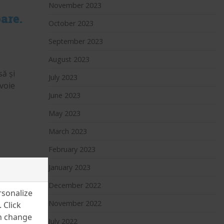
November 2023
are.
October 2023
September 2023
August 2023
ă și
July 2023
evoie
June 2023
May 2023
March 2023
February 2023
January 2023
December 2022
rsonalize
November 2022
 Click
an change
July 2022