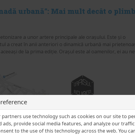
nadă urbană”: Mai mult decât o plimb
ietonizare a unor artere principale ale orașului. Este și o
l a creat în anii anteriori o dinamică urbană mai prietenoas
 aceeași de la prima ediție. Orașul este al oamenilor, ei au n
preference
partners use technology such as cookies on our site to pe
 ads, provide social media features, and analyze our traffic.
nsent to the use of this technology across the web. You c