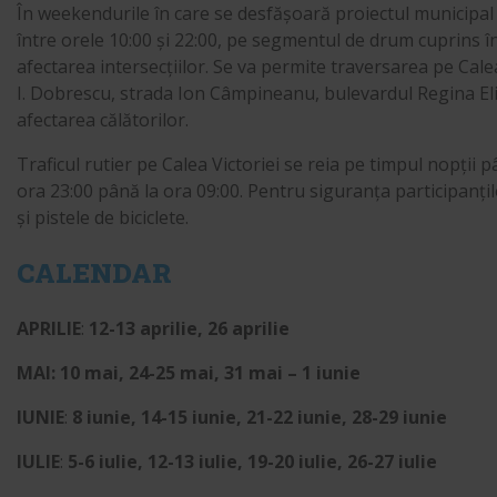
În weekendurile în care se desfășoară proiectul municipal „
între orele 10:00 și 22:00, pe segmentul de drum cuprins î
afectarea intersecțiilor. Se va permite traversarea pe Cale
I. Dobrescu, strada Ion Câmpineanu, bulevardul Regina Elisa
afectarea călătorilor.
Traficul rutier pe Calea Victoriei se reia pe timpul nopții
ora 23:00 până la ora 09:00. Pentru siguranța participanțil
și pistele de biciclete.
CALENDAR
APRILIE
:
12-13 aprilie, 26 aprilie
MAI: 10 mai, 24-25 mai, 31 mai – 1 iunie
IUNIE
:
8 iunie, 14-15 iunie, 21-22 iunie, 28-29 iunie
IULIE
:
5-6 iulie, 12-13 iulie, 19-20 iulie, 26-27 iulie