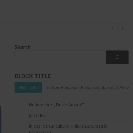
Search
BLOCK TITLE
Highlights
Whispers from Romania – Romania Unboxed: A Personal In
Nedumerire: „De ce Amara?”
(no title)
În pași de tur cultural – de la București la
Bobohalma