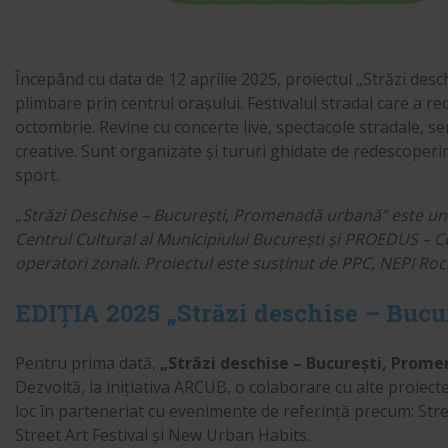
Începând cu data de 12 aprilie 2025, proiectul „Străzi de
plimbare prin centrul orașului. Festivalul stradal care a re
octombrie. Revine cu concerte live, spectacole stradale, seri
creative. Sunt organizate și tururi ghidate de redescoperir
sport.
„Străzi Deschise – București, Promenadă urbană” este un 
Centrul Cultural al Municipiului București și PROEDUS – Ce
operatori zonali. Proiectul este susținut de PPC, NEPI Roc
EDIȚIA 2025 „Străzi deschise – Buc
Pentru prima dată,
„Străzi deschise – București, Prom
Dezvoltă, la inițiativa ARCUB, o colaborare cu alte proiect
loc în parteneriat cu evenimente de referință precum: St
Street Art Festival și New Urban Habits.