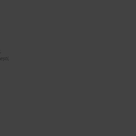
,
ești,