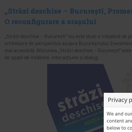
„Străzi deschise – București, Prome
O reconfigurare a orașului
„Străzi deschise – București” nu este doar o inițiativă de p
schimbare de perspectivă asupra Bucureștiului. Evenimentu
mai accesibilă. Misiunea „Străzi deschise – București” este
de spații de întâlnire, interacțiune și dialog.
Privacy 
We and our 
content and
below to co