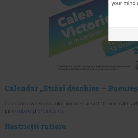
your mind a
Calendar „Străzi deschise – Bucure
Calendarul weekendurilor în care Calea Victoriei și alte arter
pe
arcub.ro
și
proedus.ro
.
Restricții rutiere