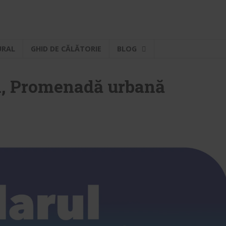
URAL
GHID DE CĂLĂTORIE
BLOG
ti, Promenadă urbană