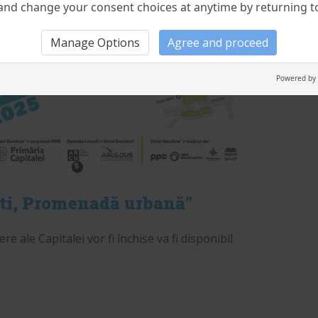
nd change your consent choices at anytime by returning to 
Manage Options
Agree and proceed
Powered by
ști, Promenadă urbană”
e ale Capitalei vor fi închise va fi disponibil