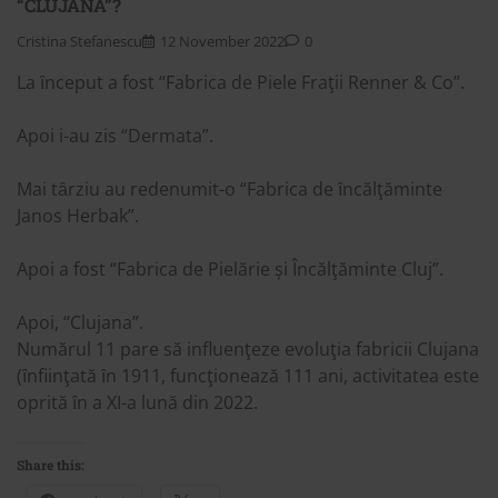
“CLUJANA”?
Cristina Stefanescu
12 November 2022
0
La ȋnceput a fost “Fabrica de Piele Fraţii Renner & Co”.
Apoi i-au zis “Dermata”.
Mai tȃrziu au redenumit-o “Fabrica de ȋncălţăminte
Janos Herbak”.
Apoi a fost “Fabrica de Pielărie și Încălţăminte Cluj”.
Apoi, “Clujana”.
Numărul 11 pare să influenţeze evoluţia fabricii Clujana
(ȋnfiinţată ȋn 1911, funcţionează 111 ani, activitatea este
oprită ȋn a XI-a lună din 2022.
Share this: