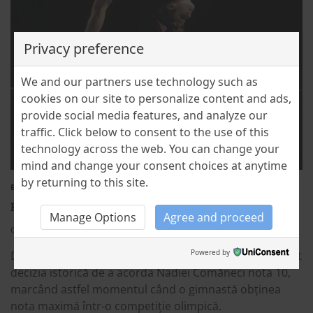
Privacy preference
We and our partners use technology such as
cookies on our site to personalize content and ads,
provide social media features, and analyze our
traffic. Click below to consent to the use of this
technology across the web. You can change your
mind and change your consent choices at anytime
by returning to this site.
EDUCATION
HISTORY
ROMANIAN BRANDS
PRIMUL 10 – NADIA COMĂNECI
Manage Options
Agree and proceed
Cristina Stefanescu
17 July 2023
2
Powered by
După discuții intense și evaluări detaliate, jurații au luat
decizia istorică de a acorda Nadiei Comăneci nota 10,
marcând astfel momentul când o gimnastă obținea
nota maximă într-o competiție olimpică.