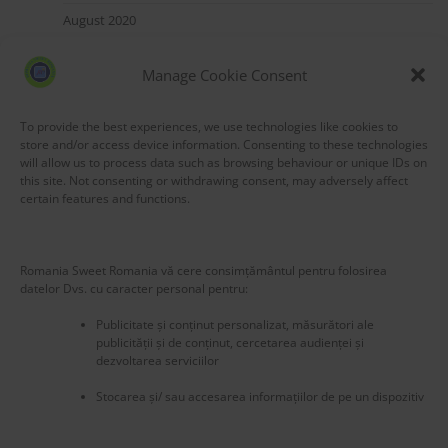
August 2020
July 2020
Manage Cookie Consent
May 2020
March 2020
To provide the best experiences, we use technologies like cookies to
store and/or access device information. Consenting to these technologies
will allow us to process data such as browsing behaviour or unique IDs on
this site. Not consenting or withdrawing consent, may adversely affect
certain features and functions.
Blog Stats
Romania Sweet Romania vă cere consimțământul pentru folosirea
53,155 hits
datelor Dvs. cu caracter personal pentru:
Publicitate și conținut personalizat, măsurători ale
publicității și de conținut, cercetarea audienței și
dezvoltarea serviciilor
Stocarea și/ sau accesarea informațiilor de pe un dispozitiv