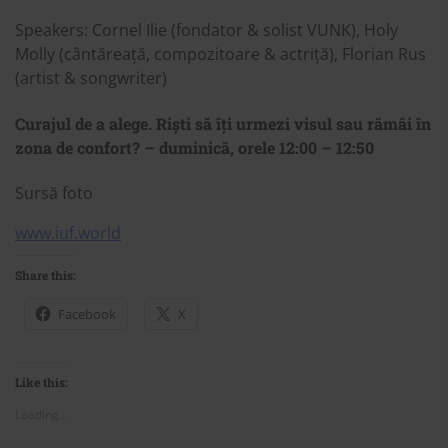
Speakers: Cornel Ilie (fondator & solist VUNK), Holy
Molly (cântăreață, compozitoare & actriță), Florian Rus
(artist & songwriter)
Curajul de a alege. Riști să îți urmezi visul sau rămâi în
zona de confort? – duminică, orele 12:00 – 12:50
Sursă foto
www.iuf.world
Share this:
Facebook
X
Like this:
Loading...