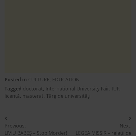
Posted in
CULTURE
,
EDUCATION
Tagged
doctorat
,
International University Fair
,
IUF
,
licență
,
masterat
,
Târg de universități
Post
Previous:
Next:
navigation
LIVIU BABEȘ – Stop Morder!
LEGEA MISSIR – relații de