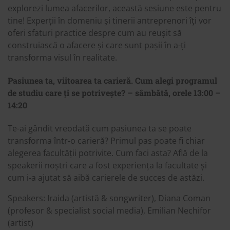
explorezi lumea afacerilor, această sesiune este pentru
tine! Experții în domeniu și tinerii antreprenori îți vor
oferi sfaturi practice despre cum au reușit să
construiască o afacere și care sunt pașii în a-ți
transforma visul în realitate.
Pasiunea ta, viitoarea ta carieră. Cum alegi programul
de studiu care ți se potrivește? – sâmbătă, orele 13:00 –
14:20
Te-ai gândit vreodată cum pasiunea ta se poate
transforma într-o carieră? Primul pas poate fi chiar
alegerea facultății potrivite. Cum faci asta? Află de la
speakerii noștri care a fost experiența la facultate și
cum i-a ajutat să aibă carierele de succes de astăzi.
Speakers: Iraida (artistă & songwriter), Diana Coman
(profesor & specialist social media), Emilian Nechifor
(artist)