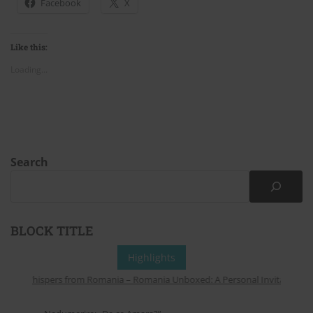
Facebook
X
Like this:
Loading...
Search
BLOCK TITLE
Highlights
Whispers from Romania – Romania Unboxed: A Personal Invitation to E