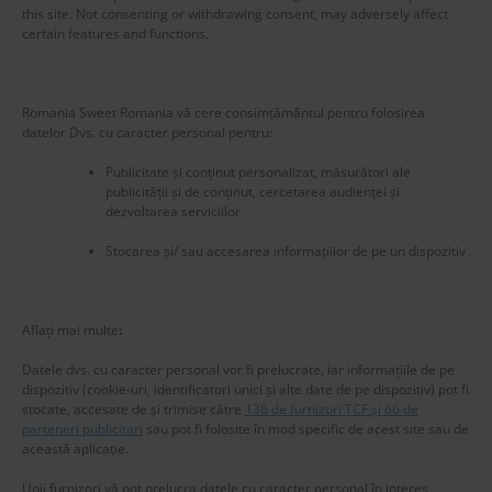
this site. Not consenting or withdrawing consent, may adversely affect
certain features and functions.
Blog Stats
Romania Sweet Romania vă cere consimțământul pentru folosirea
53,177 hits
datelor Dvs. cu caracter personal pentru:
Publicitate și conținut personalizat, măsurători ale
publicității și de conținut, cercetarea audienței și
dezvoltarea serviciilor
Stocarea și/ sau accesarea informațiilor de pe un dispozitiv
Aflați mai multe
:
Datele dvs. cu caracter personal vor fi prelucrate, iar informațiile de pe
dispozitiv (cookie-uri, identificatori unici și alte date de pe dispozitiv) pot fi
stocate, accesate de și trimise către
136 de furnizori TCF și 66 de
parteneri publicitari
sau pot fi folosite în mod specific de acest site sau de
această aplicație.
Unii furnizori vă pot prelucra datele cu caracter personal în interes