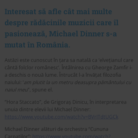
Interesat să afle cât mai multe
despre rădăcinile muzicii care îl
pasionează, Michael Dinner s-a
mutat în România.
Astăzi este cunoscut în țara sa natală ca ‘elvețianul care
cântă folclor românesc’. Întâlnirea cu Gheorge Zamfir i-
a deschis o nouă lume. Întrucât l-a învățat filozofia
naiului: ‘
am plutit la un metru deasupra pământului cu
naiul meu
”, spune el.
“Hora Staccato”, de Grigoraș Dinicu, în interpretarea
unuia dintre elevii lui Michael Dinner:
https://www.youtube.com/watch?v=BVrITdtUGCk
Michael Dinner alături de orchestra “Cununa
Carpaților”:
https://www.youtube.com/watch?