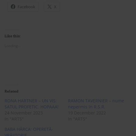
Facebook
X
Like this:
Loading...
Related
RONA HARTNER – UN VIS:
RAMON TAVERNIER – nume
SATUL PROFETIC. HOPAAA!
nepermis ȋn R.S.R.
24 November 2023
19 December 2022
In "ARTS"
In "ARTS"
BABA HÂRCA: OPERETĂ-
VRĂJITORIE