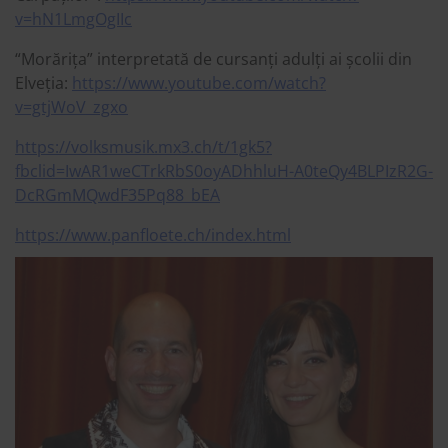
v=hN1LmgOgIIc
“Morărița” interpretată de cursanți adulți ai școlii din
Elveția:
https://www.youtube.com/watch?
v=gtjWoV_zgxo
https://volksmusik.mx3.ch/t/1gk5?
fbclid=IwAR1weCTrkRbS0oyADhhluH-A0teQy4BLPIzR2G-
DcRGmMQwdF35Pq88_bEA
https://www.panfloete.ch/index.html