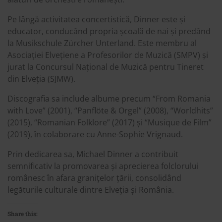
Pe lângă activitatea concertistică, Dinner este și
educator, conducând propria școală de nai și predând
la Musikschule Zürcher Unterland. Este membru al
Asociației Elvețiene a Profesorilor de Muzică (SMPV) și
jurat la Concursul Național de Muzică pentru Tineret
din Elveția (SJMW).
Discografia sa include albume precum “From Romania
with Love” (2001), “Panflöte & Orgel” (2008), “Worldhits”
(2015), “Romanian Folklore” (2017) și “Musique de Film”
(2019), în colaborare cu Anne-Sophie Vrignaud.
Prin dedicarea sa, Michael Dinner a contribuit
semnificativ la promovarea și aprecierea folclorului
românesc în afara granițelor țării, consolidând
legăturile culturale dintre Elveția și România.​
Share this: