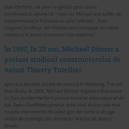
Dan Herford, cel care l-a ghidat spre scena
românească, spune că: “
naiul lui Michael are suflet, iar
interpretarea și frazarea sa sunt rafinate… Este
singurul profesor din Elveția care cunoaște secretele
naiului și le poate transmite mai departe.
”
În 1997, la 23 ani, Michael Dinner a
preluat studioul constructorului de
naiuri Thierry Tutellier.
Apoi și-a deschis școală de muzică în Rümlang. Trei ani
mai târziu, în 2000, Michael Dinner organiza împreuna
cu Dan Jordan Herford primul seminar internațional de
nai. Swiss Panflötenseminar este unul dintre cele mai
reușite evenimente de acest gen din lume și atrage
artiști de prestigiu din domeniu. Are loc de atunci
anual.