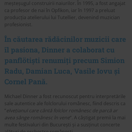
meșteșugul construirii naiurilor. În 1995, a fost angajat
ca profesor de nai în Opfikon, iar în 1997 a preluat
producția atelierului lui Tutellier, devenind muzician
profesionist.
În căutarea rădăcinilor muzicii care
îl pasiona, Dinner a colaborat cu
panflötiști renumiți precum Simion
Radu, Damian Luca, Vasile Iovu și
Cornel Pană.
Michael Dinner a fost recunoscut pentru interpretările
sale autentice ale folclorului românesc, fiind descris ca
“
elvețianul care cântă folclor românesc de parcă ar
avea sânge românesc în vene
“. A câștigat premii la mai
multe festivaluri din București și a susținut concerte
alături de orchestre românești.