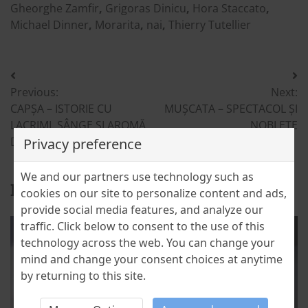
Gheorghe Zamfir
,
Grigoras Dinicu
,
Hora Staccato
,
Michael Dinner
,
Morarita
,
nai
,
Thierry Tutellier
Post
Previous:
Next:
navigation
CAPȘA – ISTORIE CU
MUȘCATA – SPECTACOL ȘI
LACRIMI, SÂNGE ŞI AROMĂ
NOBLEȚE
DE CIOCOLATĂ
Privacy preference
We and our partners use technology such as
Related Posts
cookies on our site to personalize content and ads,
provide social media features, and analyze our
traffic. Click below to consent to the use of this
technology across the web. You can change your
mind and change your consent choices at anytime
by returning to this site.