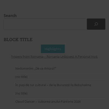
Search
BLOCK TITLE
Highlights
Whispers from Romania – Romania Unboxed: A Personal Invitation to E
Nedumerire: „De ce Amara?”
(no title)
În pași de tur cultural – de la București la Bobohalma
(no title)
Cloud Dancer – culoarea anului Pantone 2026