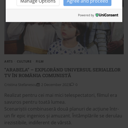
Manage Options
Agree and proceed
Powered by
ARTS
CULTURE
FILM
“ARABELA” – EXPLORÂND UNIVERSUL SERIALELOR
TV ÎN ROMÂNIA COMUNISTĂ
Cristina Stefanescu
2 December 2023
0
Realizat pentru cei mai mici telespectatori, filmul era
savuros pentru toată lumea.
Scenariștii combinaseră două planuri de acțiune într-
un fir epic ingenios și amuzant. Întâmplările se derulau
irezistibile, indiferent de vârstă.