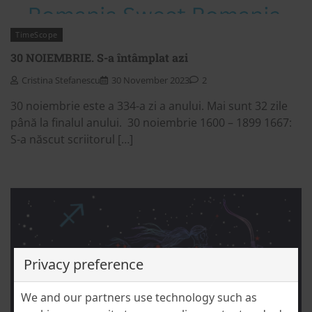
TimeScope
30 NOIEMBRIE. S-a întâmplat azi
Cristina Stefanescu
30 November 2023
2
30 noiembrie este a 334-a zi a anului. Mai sunt 32 zile
până la finalul anului. 30 noiembrie 1600 – 1899 1667:
S-a născut scriitorul […]
Privacy preference
We and our partners use technology such as