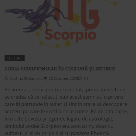
CULTURE
ZODIA SCORPIONULUI ÎN CULTURĂ ȘI ISTORIE
Cristina Stefanescu
23 October 2023
10
Pe vremuri, zodia era reprezentată printr-un vultur și
se credea că cei născuţi sub acest semn au o privire
care îţi pătrunde în suflet şi sînt în stare să descopere
secrete pe care le crezi bine ascunse. Pe de altă parte,
în multe povești și legende legate de astrologie,
simbolul zodiei Scorpion era asociat nu doar cu
vulturul, ci și cu șarpele și cu pasărea Phoenix.