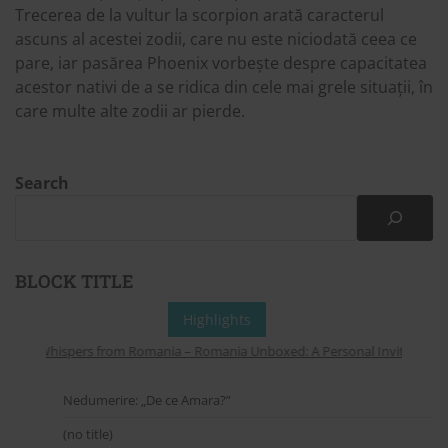
Trecerea de la vultur la scorpion arată caracterul
ascuns al acestei zodii, care nu este niciodată ceea ce
pare, iar pasărea Phoenix vorbește despre capacitatea
acestor nativi de a se ridica din cele mai grele situații, în
care multe alte zodii ar pierde.
Search
BLOCK TITLE
Highlights
Whispers from Romania – Romania Unboxed: A Personal Invitation to 
Nedumerire: „De ce Amara?”
(no title)