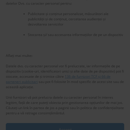
datelor Dvs. cu caracter personal pentru:
Publicitate și conținut personalizat, măsurători ale
publicității și de conținut, cercetarea audienței și
dezvoltarea serviciilor
Stocarea și/ sau accesarea informațiilor de pe un dispozitiv
New title
225860
Aflați mai multe
:
Datele dvs. cu caracter personal vor fi prelucrate, iar informațiile de pe
dispozitiv (cookie-uri, identificatori unici și alte date de pe dispozitiv) pot fi
stocate, accesate de și trimise către
136 de furnizori TCF și 66 de
parteneri publicitari
sau pot fi folosite în mod specific de acest site sau de
această aplicație.
Unii furnizori vă pot prelucra datele cu caracter personal în interes
legitim, față de care puteți obiecta prin gestionarea opțiunilor de mai jos.
Căutați un link în partea de jos a paginii sau în politica de confidențialitate
pentru a vă retrage consimțământul.
Accept