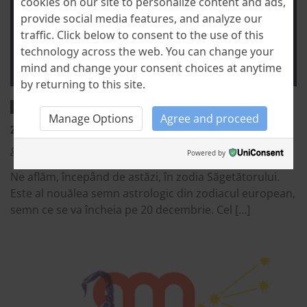
cookies on our site to personalize content and ads,
provide social media features, and analyze our
traffic. Click below to consent to the use of this
technology across the web. You can change your
mind and change your consent choices at anytime
by returning to this site.
Uncategorized
Manage Options
Agree and proceed
ZODIA SĂGETĂTORULUI ÎN CULTURĂ ȘI ISTORIE
Cristina Stefanescu
21 November 2023
17
Powered by
Ne aflăm, începând de astăzi, în zodia Săgetătorului.
Este al nouălea semn astrologic din zodiacul european,
semn ce se va încheia pe 20 decembrie. Cel […]