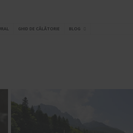
URAL
GHID DE CĂLĂTORIE
BLOG