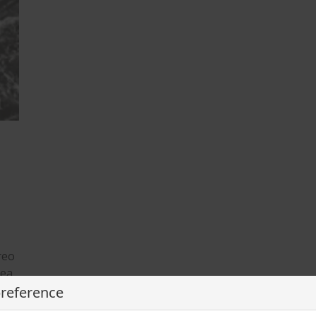
reo
tea
preference
”