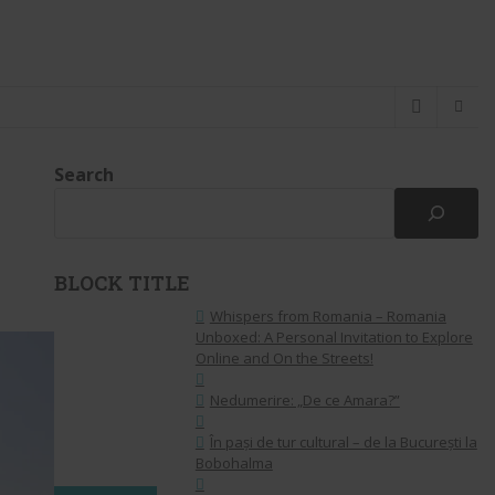
Search
BLOCK TITLE
Whispers from Romania – Romania
Unboxed: A Personal Invitation to Explore
Online and On the Streets!
Nedumerire: „De ce Amara?”
În pași de tur cultural – de la București la
Bobohalma