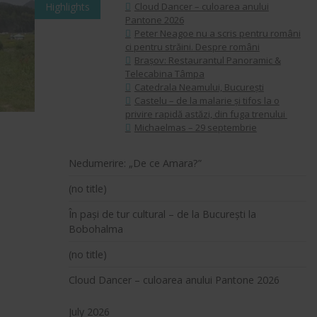
Highlights
Cloud Dancer – culoarea anului
Pantone 2026
Peter Neagoe nu a scris pentru români
ci pentru străini. Despre români
Brașov: Restaurantul Panoramic &
Telecabina Tâmpa
Catedrala Neamului, București
Castelu – de la malarie și tifos la o
privire rapidă astăzi, din fuga trenului
Michaelmas – 29 septembrie
Nedumerire: „De ce Amara?”
(no title)
În pași de tur cultural – de la București la
Bobohalma
(no title)
Cloud Dancer – culoarea anului Pantone 2026
July 2026