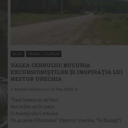
BLOG
TRAVEL/ TOURISM
VALEA CERBULUI: BUCURIA
EXCURSIONIȘTILOR ȘI INSPIRAȚIA LUI
NESTOR URECHIA
Brenda Stefanescu
25 May 2020
0
“Facă lumea ce va face
Noi trăim aci în pace,
În fundul văii Cerbului
Pe poalele Dihamului.” (Nestor Urechia, “În Bucegi”)