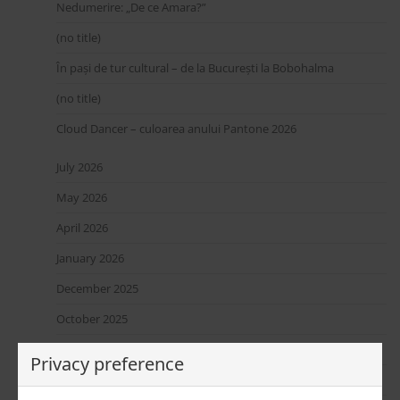
Nedumerire: „De ce Amara?”
(no title)
În pași de tur cultural – de la București la Bobohalma
(no title)
Cloud Dancer – culoarea anului Pantone 2026
July 2026
May 2026
April 2026
January 2026
December 2025
October 2025
September 2025
Privacy preference
August 2025