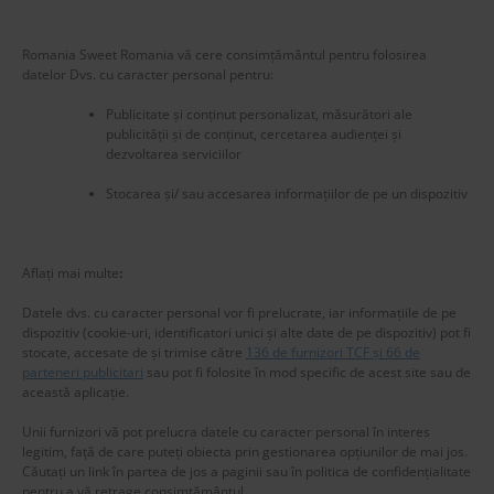
Romania Sweet Romania vă cere consimțământul pentru folosirea
datelor Dvs. cu caracter personal pentru:
Publicitate și conținut personalizat, măsurători ale
publicității și de conținut, cercetarea audienței și
dezvoltarea serviciilor
Stocarea și/ sau accesarea informațiilor de pe un dispozitiv
New title
225425
Aflați mai multe
:
Datele dvs. cu caracter personal vor fi prelucrate, iar informațiile de pe
dispozitiv (cookie-uri, identificatori unici și alte date de pe dispozitiv) pot fi
stocate, accesate de și trimise către
136 de furnizori TCF și 66 de
parteneri publicitari
sau pot fi folosite în mod specific de acest site sau de
această aplicație.
Unii furnizori vă pot prelucra datele cu caracter personal în interes
legitim, față de care puteți obiecta prin gestionarea opțiunilor de mai jos.
Căutați un link în partea de jos a paginii sau în politica de confidențialitate
pentru a vă retrage consimțământul.