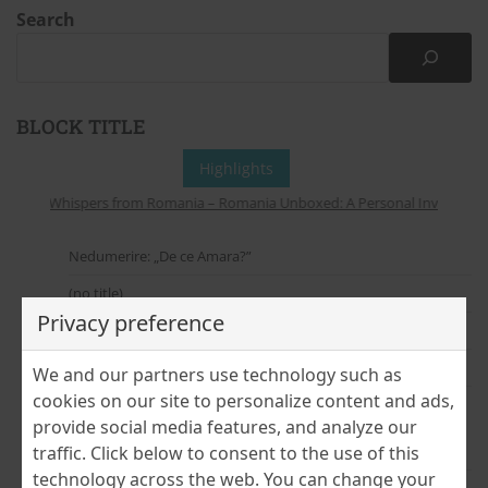
Search
BLOCK TITLE
Highlights
Whispers from Romania – Romania Unboxed: A Personal Invitation to
Nedumerire: „De ce Amara?”
(no title)
Privacy preference
În pași de tur cultural – de la București la Bobohalma
(no title)
We and our partners use technology such as
cookies on our site to personalize content and ads,
Cloud Dancer – culoarea anului Pantone 2026
provide social media features, and analyze our
traffic. Click below to consent to the use of this
July 2026
technology across the web. You can change your