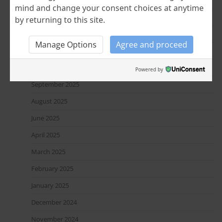
May 2026
mind and change your consent choices at anytime
April 2026
by returning to this site.
January 2026
Manage Options
Agree and proceed
December 2025
October 2025
Powered by
September 2025
August 2025
June 2025
April 2025
March 2025
February 2025
January 2025
December 2024
November 2024