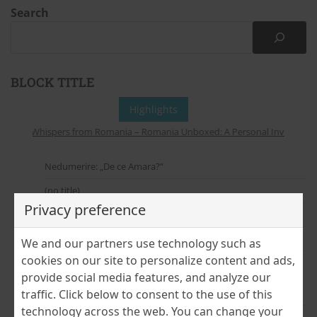
Search
BLOCK TITLE
Highlights
Whispers from Romania – Romania Unboxed: A Personal Invitation to
Nedumerire: „De ce Amara?”
(no title)
Privacy preference
În pași de tur cultural – de la București la Bobohalma
(no title)
We and our partners use technology such as
cookies on our site to personalize content and ads,
Cloud Dancer – culoarea anului Pantone 2026
provide social media features, and analyze our
traffic. Click below to consent to the use of this
July 2026
technology across the web. You can change your