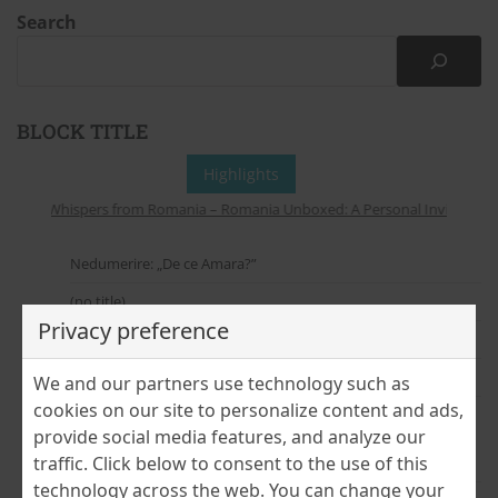
Search
BLOCK TITLE
Highlights
Whispers from Romania – Romania Unboxed: A Personal Invitation to
Nedumerire: „De ce Amara?”
(no title)
Privacy preference
În pași de tur cultural – de la București la Bobohalma
(no title)
We and our partners use technology such as
cookies on our site to personalize content and ads,
Cloud Dancer – culoarea anului Pantone 2026
provide social media features, and analyze our
traffic. Click below to consent to the use of this
July 2026
technology across the web. You can change your