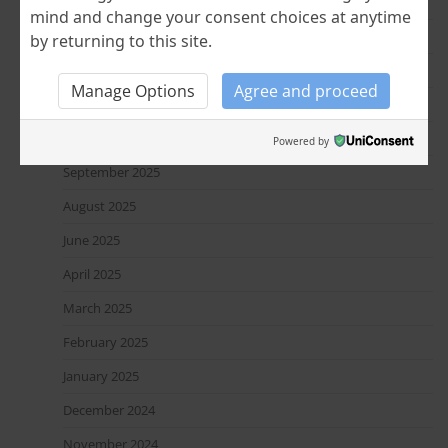
May 2026
mind and change your consent choices at anytime
April 2026
by returning to this site.
January 2026
Manage Options
Agree and proceed
December 2025
October 2025
Powered by
September 2025
August 2025
June 2025
April 2025
March 2025
February 2025
January 2025
December 2024
November 2024