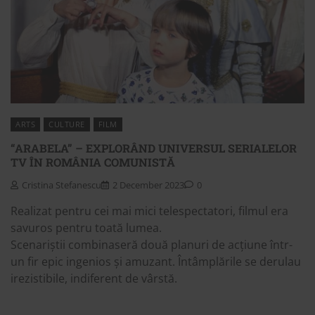
ARTS
CULTURE
FILM
“ARABELA” – EXPLORÂND UNIVERSUL SERIALELOR
TV ÎN ROMÂNIA COMUNISTĂ
Cristina Stefanescu
2 December 2023
0
Realizat pentru cei mai mici telespectatori, filmul era
savuros pentru toată lumea.
Scenariștii combinaseră două planuri de acțiune într-
un fir epic ingenios și amuzant. Întâmplările se derulau
irezistibile, indiferent de vârstă.