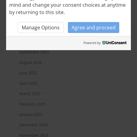
May 2026
mind and change your consent choices at anytime
April 2026
by returning to this site.
January 2026
Manage Options
Agree and proceed
December 2025
October 2025
Powered by
September 2025
August 2025
June 2025
April 2025
March 2025
February 2025
January 2025
December 2024
November 2024