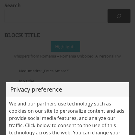
Search
BLOCK TITLE
Highlights
Whispers from Romania – Romania Unboxed: A Personal Invitation to
Nedumerire: „De ce Amara?”
(no title)
Privacy preference
În pași de tur cultural – de la București la Bobohalma
(no title)
We and our partners use technology such as
cookies on our site to personalize content and ads,
Cloud Dancer – culoarea anului Pantone 2026
provide social media features, and analyze our
traffic. Click below to consent to the use of this
July 2026
technology across the web. You can change your