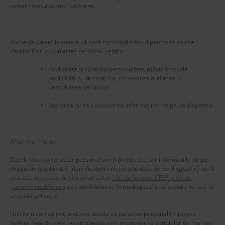
certain features and functions.
Romania Sweet Romania vă cere consimțământul pentru folosirea
datelor Dvs. cu caracter personal pentru:
Publicitate și conținut personalizat, măsurători ale
publicității și de conținut, cercetarea audienței și
dezvoltarea serviciilor
Stocarea și/ sau accesarea informațiilor de pe un dispozitiv
New title
224886
Aflați mai multe
:
Datele dvs. cu caracter personal vor fi prelucrate, iar informațiile de pe
dispozitiv (cookie-uri, identificatori unici și alte date de pe dispozitiv) pot fi
stocate, accesate de și trimise către
136 de furnizori TCF și 66 de
parteneri publicitari
sau pot fi folosite în mod specific de acest site sau de
această aplicație.
Unii furnizori vă pot prelucra datele cu caracter personal în interes
legitim, față de care puteți obiecta prin gestionarea opțiunilor de mai jos.