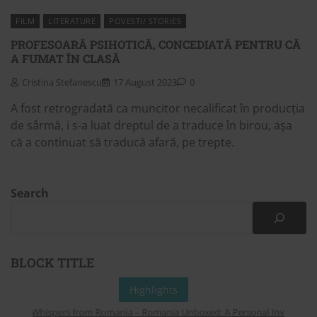
FILM
LITERATURE
POVESTI/ STORIES
PROFESOARĂ PSIHOTICĂ, CONCEDIATĂ PENTRU CĂ
A FUMAT ÎN CLASĂ
Cristina Stefanescu
17 August 2023
0
A fost retrogradată ca muncitor necalificat în producția
de sârmă, i s-a luat dreptul de a traduce în birou, așa
că a continuat să traducă afară, pe trepte.
Search
BLOCK TITLE
Highlights
Whispers from Romania – Romania Unboxed: A Personal Invitation to