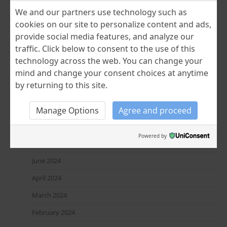
August 2025
We and our partners use technology such as
June 2025
cookies on our site to personalize content and ads,
provide social media features, and analyze our
April 2025
traffic. Click below to consent to the use of this
March 2025
technology across the web. You can change your
mind and change your consent choices at anytime
February 2025
by returning to this site.
January 2025
December 2024
Manage Options
Agree and proceed
November 2024
Powered by
July 2024
June 2024
April 2024
March 2024
February 2024