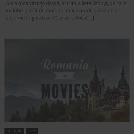
„Sora mea vitregă dragă, actrița Julieta Szönyi, pe care
am iubit-o atât de mult, tocmai a murit. Ucisă de o
leucemie fulgerătoare!”, a scris Anca […]
CULTURE
FILM