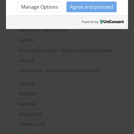
Highlights
Manage Options
Agree and proceed
Whispers from Romania – Romania Unboxed: A Personal Invitation to
Powered by
Nedumerire: „De ce Amara?”
(no title)
În pași de tur cultural – de la București la Bobohalma
(no title)
Cloud Dancer – culoarea anului Pantone 2026
July 2026
May 2026
April 2026
January 2026
December 2025