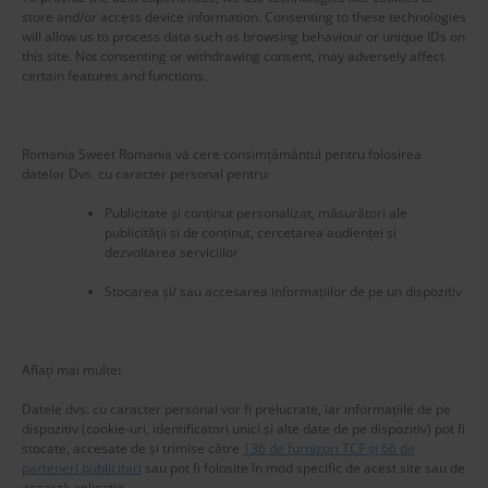
store and/or access device information. Consenting to these technologies
will allow us to process data such as browsing behaviour or unique IDs on
this site. Not consenting or withdrawing consent, may adversely affect
certain features and functions.
Romania Sweet Romania vă cere consimțământul pentru folosirea
datelor Dvs. cu caracter personal pentru:
Publicitate și conținut personalizat, măsurători ale
publicității și de conținut, cercetarea audienței și
dezvoltarea serviciilor
Stocarea și/ sau accesarea informațiilor de pe un dispozitiv
New title
224866
Aflați mai multe
:
Datele dvs. cu caracter personal vor fi prelucrate, iar informațiile de pe
dispozitiv (cookie-uri, identificatori unici și alte date de pe dispozitiv) pot fi
stocate, accesate de și trimise către
136 de furnizori TCF și 66 de
parteneri publicitari
sau pot fi folosite în mod specific de acest site sau de
această aplicație.