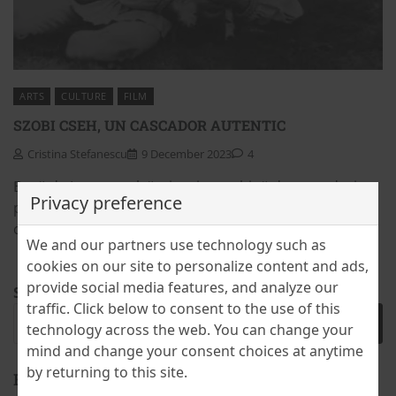
ARTS
CULTURE
FILM
SZOBI CSEH, UN CASCADOR AUTENTIC
Cristina Stefanescu
9 December 2023
4
Buză de Iepure a alcătuit prima echipă de cascadori
Privacy preference
profesioniști din România. I se spunea așa din filmele
cu haiduci în care jucase. Numele său real era […]
We and our partners use technology such as
cookies on our site to personalize content and ads,
provide social media features, and analyze our
Search
traffic. Click below to consent to the use of this
technology across the web. You can change your
mind and change your consent choices at anytime
by returning to this site.
BLOCK TITLE