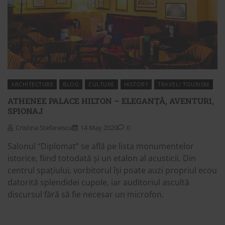
ARCHITECTURE
BLOG
CULTURE
HISTORY
TRAVEL/ TOURISM
ATHENEE PALACE HILTON – ELEGANȚĂ, AVENTURI,
SPIONAJ
Cristina Stefanescu
14 May 2020
0
Salonul “Diplomat” se află pe lista monumentelor
istorice, fiind totodată și un etalon al acusticii. Din
centrul spațiului, vorbitorul își poate auzi propriul ecou
datorită splendidei cupole, iar auditoriul ascultă
discursul fără să fie necesar un microfon.