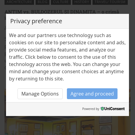
ARCHITECTURE
BLOG
CULTURE
HISTORY
TRAVEL/ TOURISM
ANTIM vs. BULDOZERUL ŞI DINAMITA – o crimă
istorică
Privacy preference
Mioara Iacob
15 March 2021
2
We and our partners use technology such as
Spre sfârșitul anilor ‘70 și începutul anilor ‘80, o
cookies on our site to personalize content and ads,
perioadă cu mari privațiuni economice, Ceaușescu și-a
provide social media features, and analyze our
pus în practică “pofta ce-a poftit”: a stabilit locul unde
traffic. Click below to consent to the use of this
urma să se construiască Casa Poporului și Centrul
technology across the web. You can change your
Civic.
mind and change your consent choices at anytime
by returning to this site.
Manage Options
Agree and proceed
Powered by