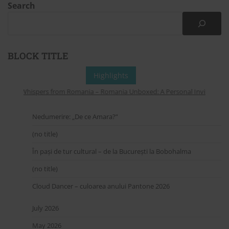
Search
BLOCK TITLE
Highlights
Whispers from Romania – Romania Unboxed: A Personal Invitation to 
Nedumerire: „De ce Amara?”
(no title)
În pași de tur cultural – de la București la Bobohalma
(no title)
Cloud Dancer – culoarea anului Pantone 2026
July 2026
May 2026