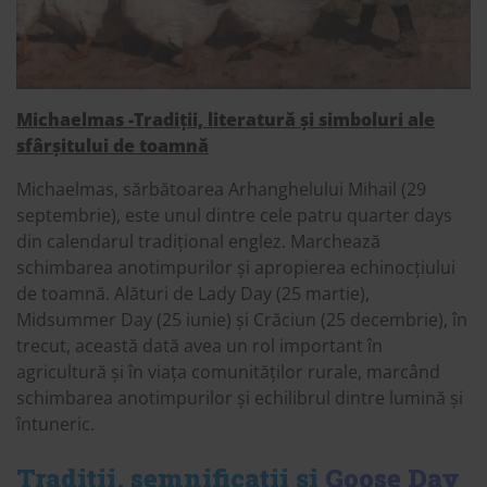
Michaelmas -Tradiții, literatură și simboluri ale
sfârșitului de toamnă
Michaelmas, sărbătoarea Arhanghelului Mihail (29
septembrie), este unul dintre cele patru quarter days
din calendarul tradițional englez. Marchează
schimbarea anotimpurilor și apropierea echinocțiului
de toamnă. Alături de Lady Day (25 martie),
Midsummer Day (25 iunie) și Crăciun (25 decembrie), în
trecut, această dată avea un rol important în
agricultură și în viața comunităților rurale, marcând
schimbarea anotimpurilor și echilibrul dintre lumină și
întuneric.
Tradiții, semnificații și
Goose Day