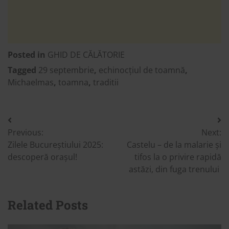
Posted in
GHID DE CĂLĂTORIE
Tagged
29 septembrie
,
echinocțiul de toamnă
,
Michaelmas
,
toamna
,
traditii
Post
Previous:
Next:
navigation
Zilele Bucureștiului 2025:
Castelu – de la malarie și
descoperă orașul!
tifos la o privire rapidă
astăzi, din fuga trenului
Related Posts