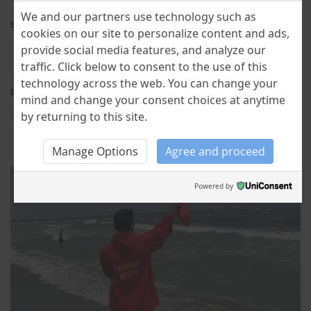
We and our partners use technology such as
Share this:
cookies on our site to personalize content and ads,
Facebook
X
provide social media features, and analyze our
traffic. Click below to consent to the use of this
technology across the web. You can change your
Like this:
mind and change your consent choices at anytime
Loading...
by returning to this site.
Manage Options
Agree and proceed
Powered by