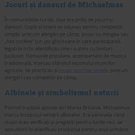
Jocuri și dansuri
de Michaelmas
În comunitățile rurale, ziua era prilej de jocuri și
dansuri. Copiii și tinerii se adunau pentru competiții
simple, precum alergări pe câmp, jocuri cu mingea sau
„hot cockles” (un joc-ghicitoare în care participanții,
legați la ochi, identificau cine i-a atins cu lovituri
jucăușe). Dansurile populare, acompaniate de muzică
tradițională, marcau sfârșitul sezonului muncilor
agricole. Se practicau și
jocuri sportive simple
, precum
alergări sau competiții pe câmp.
Albinele și simbolismul naturii
Potrivit tradiției apicole din Marea Britanie, Michaelmas
marca începutul iernării albinelor. Era perioada când
stupii erau verificați și pregătiți pentru lunile reci, iar
apicultorii își planificau producția pentru anul următor.