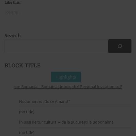
Like this:
Loading...
Search
BLOCK TITLE
Highlights
pers from Romania – Romania Unboxed: A Personal Invitation to Explore On
Nedumerire: „De ce Amara?”
(no title)
În pași de tur cultural – de la București la Bobohalma
(no title)