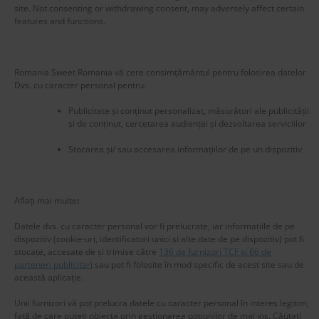
site. Not consenting or withdrawing consent, may adversely affect certain
features and functions.
New title
Romania Sweet Romania vă cere consimțământul pentru folosirea datelor
225581
Dvs. cu caracter personal pentru:
Publicitate și conținut personalizat, măsurători ale publicității
și de conținut, cercetarea audienței și dezvoltarea serviciilor
Stocarea și/ sau accesarea informațiilor de pe un dispozitiv
Aflați mai multe
:
Datele dvs. cu caracter personal vor fi prelucrate, iar informațiile de pe
dispozitiv (cookie-uri, identificatori unici și alte date de pe dispozitiv) pot fi
stocate, accesate de și trimise către
136 de furnizori TCF și 66 de
parteneri publicitari
sau pot fi folosite în mod specific de acest site sau de
această aplicație.
Unii furnizori vă pot prelucra datele cu caracter personal în interes legitim,
Copyright © 2025 www.RomaniaSweetRomania.com
față de care puteți obiecta prin gestionarea opțiunilor de mai jos. Căutați