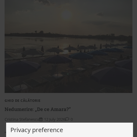
GHID DE CĂLĂTORIE
Nedumerire: „De ce Amara?”
Cristina Stefanescu
12 July 2026
0
Privacy preference
„Amara? Serios? Dar de ce tocmai acolo?”