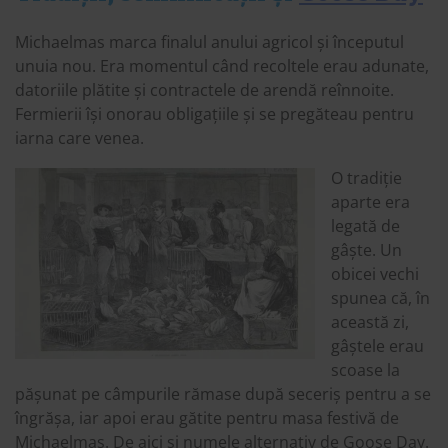
Michaelmas marca finalul anului agricol și începutul
unuia nou. Era momentul când recoltele erau adunate,
datoriile plătite și contractele de arendă reînnoite.
Fermierii își onorau obligațiile și se pregăteau pentru
iarna care venea.
O tradiție
aparte era
legată de
gâște. Un
obicei vechi
spunea că, în
această zi,
gâștele erau
scoase la
pășunat pe câmpurile rămase după seceriș pentru a se
îngrășa, iar apoi erau gătite pentru masa festivă de
Michaelmas. De aici și numele alternativ de Goose Day.