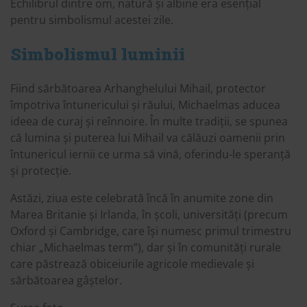
Echilibrul dintre om, natură și albine era esențial
pentru simbolismul acestei zile.
Simbolismul luminii
Fiind sărbătoarea Arhanghelului Mihail, protector
împotriva întunericului și răului, Michaelmas aducea
ideea de curaj și reînnoire. În multe tradiții, se spunea
că lumina și puterea lui Mihail va călăuzi oamenii prin
întunericul iernii ce urma să vină, oferindu-le speranță
și protecție.
Astăzi, ziua este celebrată încă în anumite zone din
Marea Britanie și Irlanda, în școli, universități (precum
Oxford și Cambridge, care își numesc primul trimestru
chiar „Michaelmas term”), dar și în comunități rurale
care păstrează obiceiurile agricole medievale și
sărbătoarea gâștelor.