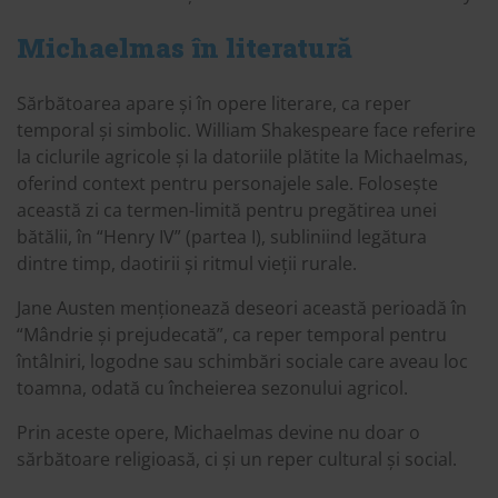
Michaelmas în literatură
Sărbătoarea apare și în opere literare, ca reper
temporal și simbolic. William Shakespeare face referire
la ciclurile agricole și la datoriile plătite la Michaelmas,
oferind context pentru personajele sale. Folosește
această zi ca termen-limită pentru pregătirea unei
bătălii, în “Henry IV” (partea I), subliniind legătura
dintre timp, daotirii și ritmul vieții rurale.
Jane Austen menționează deseori această perioadă în
“Mândrie și prejudecată”, ca reper temporal pentru
întâlniri, logodne sau schimbări sociale care aveau loc
toamna, odată cu încheierea sezonului agricol.
Prin aceste opere, Michaelmas devine nu doar o
sărbătoare religioasă, ci și un reper cultural și social.