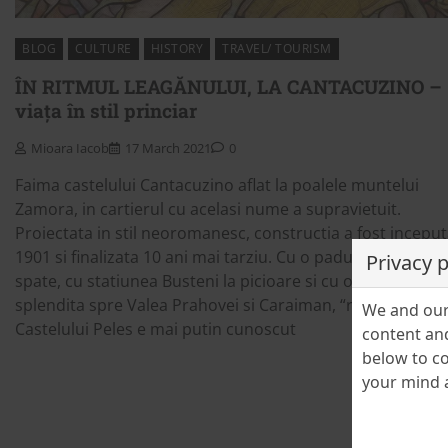
BLOG
CULTURE
HISTORY
TRAVEL/ TOURISM
ÎN RITMUL LEAGĂNULUI, LA CANTACUZINO –
viața în stil princiar
Mioara Iacob
17 March 2021
0
Faima castelului Cantacuzino aflat la poalele muntelui
Zamora, in cartierul cu acelasi nume a supravietuit.
Proiectata in stil neoromanesc, constructia a fost inceput
1901 si finalizata 10 ani mai tarziu. Cu o padure de brazi i
Privacy 
spate, cu statiunea Busteni la picioare si cu o vedere
splendita spre Valea Prahovei si Caraiman, “rivalul”
We and our 
Castelului Peles e mai putin cunoscut
content and
below to co
your mind a