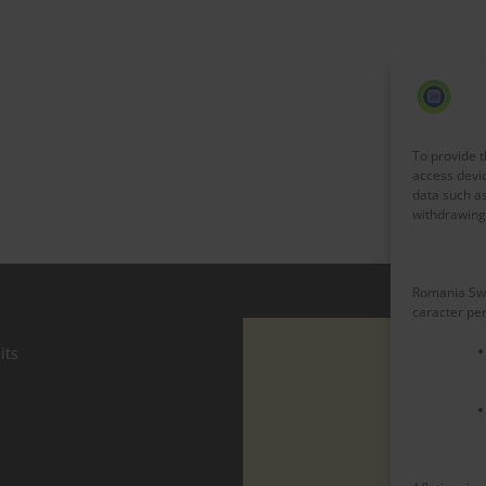
To provide t
access devic
data such as
withdrawing 
Romania Swe
caracter pe
its