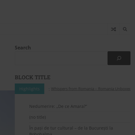
Search
BLOCK TITLE
Highlights
Whispers from Romania – Romania Unboxed: A Pe
Nedumerire: „De ce Amara?”
(no title)
În pași de tur cultural – de la București la
Bobohalma