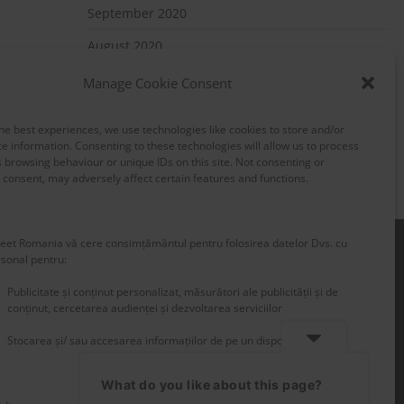
September 2020
August 2020
July 2020
Manage Cookie Consent
May 2020
he best experiences, we use technologies like cookies to store and/or
March 2020
e information. Consenting to these technologies will allow us to process
 browsing behaviour or unique IDs on this site. Not consenting or
consent, may adversely affect certain features and functions.
et Romania vă cere consimțământul pentru folosirea datelor Dvs. cu
rsonal pentru:
Publicitate și conținut personalizat, măsurători ale publicității și de
conținut, cercetarea audienței și dezvoltarea serviciilor
Stocarea și/ sau accesarea informațiilor de pe un dispozitiv
What do you like about this page?