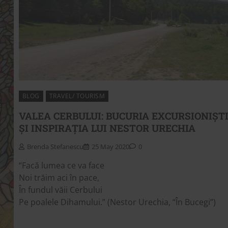
BLOG
TRAVEL/ TOURISM
VALEA CERBULUI: BUCURIA EXCURSIONIȘT
ȘI INSPIRAȚIA LUI NESTOR URECHIA
Brenda Stefanescu
25 May 2020
0
“Facă lumea ce va face
Noi trăim aci în pace,
În fundul văii Cerbului
Pe poalele Dihamului.” (Nestor Urechia, “În Bucegi”)