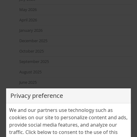
May 2026
April 2026
January 2026
December 2025
October 2025
September 2025
August 2025
June 2025
April 2025
Privacy preference
March 2025
We and our partners use technology such as
February 2025
cookies on our site to personalize content and ads,
January 2025
provide social media features, and analyze our
traffic. Click below to consent to the use of this
December 2024