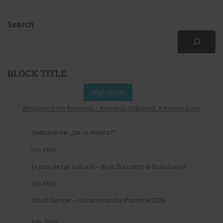
Search
BLOCK TITLE
Highlights
Whispers from Romania – Romania Unboxed: A Personal Invitation to
Nedumerire: „De ce Amara?”
(no title)
În pași de tur cultural – de la București la Bobohalma
(no title)
Cloud Dancer – culoarea anului Pantone 2026
July 2026