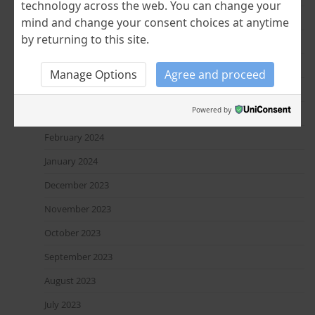
technology across the web. You can change your
November 2024
mind and change your consent choices at anytime
by returning to this site.
July 2024
June 2024
Manage Options
Agree and proceed
April 2024
Powered by
March 2024
February 2024
January 2024
December 2023
November 2023
October 2023
September 2023
August 2023
July 2023