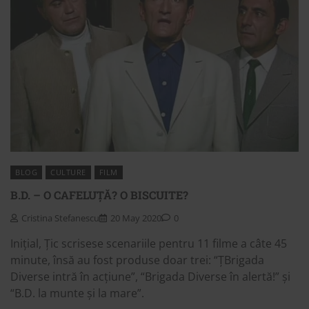
BLOG
CULTURE
FILM
B.D. – O CAFELUȚĂ? O BISCUITE?
Cristina Stefanescu
20 May 2020
0
Inițial, Țic scrisese scenariile pentru 11 filme a câte 45
minute, însă au fost produse doar trei: “ȚBrigada
Diverse intră în acțiune”, “Brigada Diverse în alertă!” și
“B.D. la munte și la mare”.