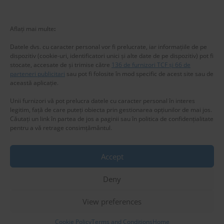
New title
224857
Aflați mai multe
:
Datele dvs. cu caracter personal vor fi prelucrate, iar informațiile de pe
dispozitiv (cookie-uri, identificatori unici și alte date de pe dispozitiv) pot fi
stocate, accesate de și trimise către
136 de furnizori TCF și 66 de
parteneri publicitari
sau pot fi folosite în mod specific de acest site sau de
această aplicație.
Unii furnizori vă pot prelucra datele cu caracter personal în interes
legitim, față de care puteți obiecta prin gestionarea opțiunilor de mai jos.
Căutați un link în partea de jos a paginii sau în politica de confidențialitate
pentru a vă retrage consimțământul.
Accept
Privacy & Cookies: This site uses cookies. By continuing to use this
website, you agree to their use.
Deny
Copyright © 2025 www.RomaniaSweetRomania.com
To find out more, including how to control cookies, see here:
Cookie
Policy
Theme: Express News By
Adore Themes
.
View preferences
Cookie Policy
Terms and Conditions
Home