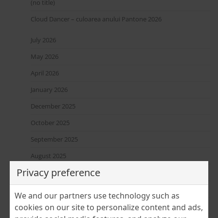
(no title)
Cloud Dancer – culoarea anului Pantone 2026
July 2026
May 2026
April 2026
January 2026
December 2025
October 2025
September 2025
August 2025
Privacy preference
June 2025
April 2025
We and our partners use technology such as
March 2025
cookies on our site to personalize content and ads,