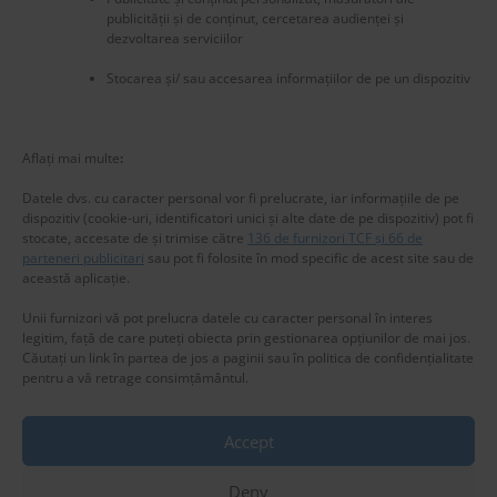
publicității și de conținut, cercetarea audienței și
dezvoltarea serviciilor
Stocarea și/ sau accesarea informațiilor de pe un dispozitiv
New title
225972
Aflați mai multe
:
Datele dvs. cu caracter personal vor fi prelucrate, iar informațiile de pe
dispozitiv (cookie-uri, identificatori unici și alte date de pe dispozitiv) pot fi
stocate, accesate de și trimise către
136 de furnizori TCF și 66 de
parteneri publicitari
sau pot fi folosite în mod specific de acest site sau de
această aplicație.
Unii furnizori vă pot prelucra datele cu caracter personal în interes
legitim, față de care puteți obiecta prin gestionarea opțiunilor de mai jos.
Căutați un link în partea de jos a paginii sau în politica de confidențialitate
pentru a vă retrage consimțământul.
Accept
Privacy & Cookies: This site uses cookies. By continuing to use this
website, you agree to their use.
Deny