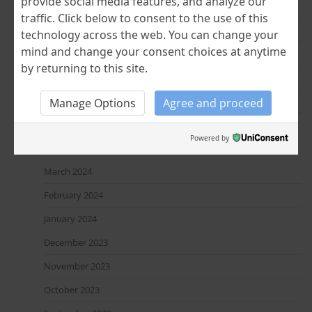
provide social media features, and analyze our
February 2025
traffic. Click below to consent to the use of this
January 2025
technology across the web. You can change your
mind and change your consent choices at anytime
December 2024
by returning to this site.
November 2024
July 2024
Manage Options
Agree and proceed
June 2024
Powered by
April 2024
March 2024
February 2024
January 2024
December 2023
November 2023
October 2023