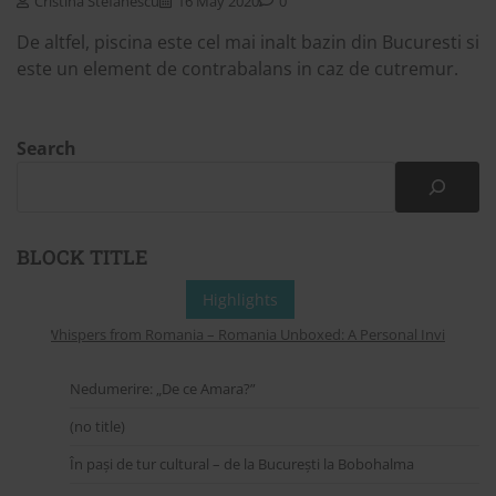
Cristina Stefanescu
16 May 2020
0
De altfel, piscina este cel mai inalt bazin din Bucuresti si
este un element de contrabalans in caz de cutremur.
Search
BLOCK TITLE
Highlights
Whispers from Romania – Romania Unboxed: A Personal Invitation to 
Nedumerire: „De ce Amara?”
(no title)
În pași de tur cultural – de la București la Bobohalma