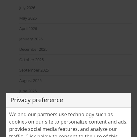
July 2026
May 2026
April 2026
January 2026
December 2025
October 2025
September 2025
August 2025
June 2025
Privacy preference
April 2025
March 2025
We and our partners use technology such as
cookies on our site to personalize content and ads,
February 2025
provide social media features, and analyze our
January 2025
traffic. Click below to consent to the use of this