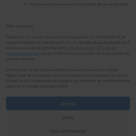
Stocarea și/ sau accesarea informațiilor de pe un dispozitiv
New title
224863
Aflați mai multe
:
Datele dvs. cu caracter personal vor fi prelucrate, iar informațiile de pe
dispozitiv (cookie-uri, identificatori unici și alte date de pe dispozitiv) pot fi
stocate, accesate de și trimise către
136 de furnizori TCF și 66 de
parteneri publicitari
sau pot fi folosite în mod specific de acest site sau de
această aplicație.
Unii furnizori vă pot prelucra datele cu caracter personal în interes
legitim, față de care puteți obiecta prin gestionarea opțiunilor de mai jos.
Căutați un link în partea de jos a paginii sau în politica de confidențialitate
pentru a vă retrage consimțământul.
Accept
Privacy & Cookies: This site uses cookies. By continuing to use this
website, you agree to their use.
Deny
To find out more, including how to control cookies, see here:
Cookie
Copyright © 2025 www.RomaniaSweetRomania.com
Policy
Theme: Express News By
Adore Themes
.
View preferences