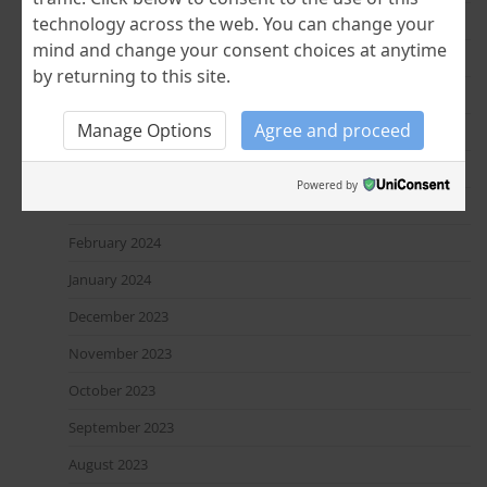
December 2024
technology across the web. You can change your
mind and change your consent choices at anytime
November 2024
by returning to this site.
July 2024
Manage Options
Agree and proceed
June 2024
April 2024
Powered by
March 2024
February 2024
January 2024
December 2023
November 2023
October 2023
September 2023
August 2023