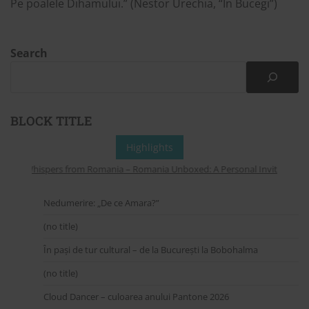
Pe poalele Dihamului.” (Nestor Urechia, “În Bucegi”)
Search
BLOCK TITLE
Highlights
Whispers from Romania – Romania Unboxed: A Personal Invitation to 
Nedumerire: „De ce Amara?”
(no title)
În pași de tur cultural – de la București la Bobohalma
(no title)
Cloud Dancer – culoarea anului Pantone 2026