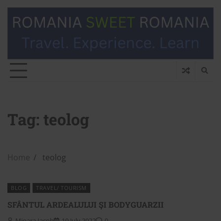
Tag:
teolog
Home
teolog
BLOG
TRAVEL/ TOURISM
SFÂNTUL ARDEALULUI ŞI BODYGUARZII
Mioara Iacob
10 July 2022
0