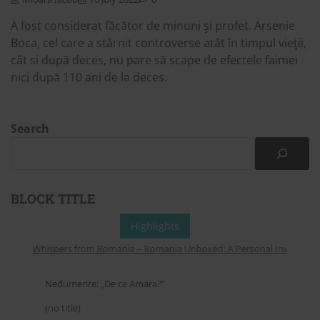
A fost considerat făcător de minuni şi profet. Arsenie
Boca, cel care a stârnit controverse atât în timpul vieţii,
cât si după deces, nu pare să scape de efectele faimei
nici după 110 ani de la deces.
Search
BLOCK TITLE
Highlights
Whispers from Romania – Romania Unboxed: A Personal Invitation to
Nedumerire: „De ce Amara?”
(no title)