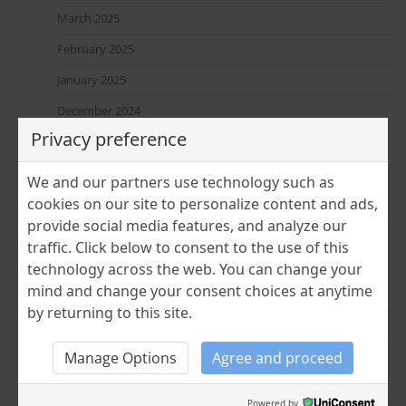
March 2025
February 2025
January 2025
December 2024
Privacy preference
November 2024
July 2024
We and our partners use technology such as
cookies on our site to personalize content and ads,
June 2024
provide social media features, and analyze our
April 2024
traffic. Click below to consent to the use of this
March 2024
technology across the web. You can change your
mind and change your consent choices at anytime
February 2024
by returning to this site.
January 2024
Manage Options
Agree and proceed
December 2023
November 2023
Powered by