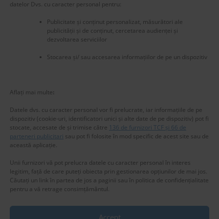
datelor Dvs. cu caracter personal pentru:
Publicitate și conținut personalizat, măsurători ale
publicității și de conținut, cercetarea audienței și
dezvoltarea serviciilor
Stocarea și/ sau accesarea informațiilor de pe un dispozitiv
New title
225559
Aflați mai multe
:
Datele dvs. cu caracter personal vor fi prelucrate, iar informațiile de pe
dispozitiv (cookie-uri, identificatori unici și alte date de pe dispozitiv) pot fi
stocate, accesate de și trimise către
136 de furnizori TCF și 66 de
parteneri publicitari
sau pot fi folosite în mod specific de acest site sau de
această aplicație.
Unii furnizori vă pot prelucra datele cu caracter personal în interes
legitim, față de care puteți obiecta prin gestionarea opțiunilor de mai jos.
Căutați un link în partea de jos a paginii sau în politica de confidențialitate
pentru a vă retrage consimțământul.
Accept