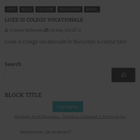
ARTS
BLOG
CULTURE
EDUCATION
MUSIC
LICEE SI COLEGII VOCATIONALE
Cristina Stefanescu
24 May 2021
0
Licee si colegii vocaționale în București si restul țării
Search
BLOCK TITLE
Highlights
Whispers from Romania – Romania Unboxed: A Personal Invitation to
Nedumerire: „De ce Amara?”