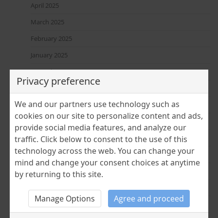
April 2025
March 2025
February 2025
January 2025
December 2024
Privacy preference
November 2024
We and our partners use technology such as
July 2024
cookies on our site to personalize content and ads,
June 2024
provide social media features, and analyze our
April 2024
traffic. Click below to consent to the use of this
technology across the web. You can change your
March 2024
mind and change your consent choices at anytime
February 2024
by returning to this site.
January 2024
Manage Options
Agree and proceed
December 2023