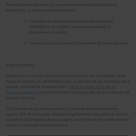
Romania Sweet Romania vă cere consimțământul pentru folosirea
datelor Dvs. cu caracter personal pentru:
Publicitate și conținut personalizat, măsurători ale
publicității și de conținut, cercetarea audienței și
dezvoltarea serviciilor
Stocarea și/ sau accesarea informațiilor de pe un dispozitiv
New title
225506
Aflați mai multe
:
Datele dvs. cu caracter personal vor fi prelucrate, iar informațiile de pe
dispozitiv (cookie-uri, identificatori unici și alte date de pe dispozitiv) pot fi
stocate, accesate de și trimise către
136 de furnizori TCF și 66 de
parteneri publicitari
sau pot fi folosite în mod specific de acest site sau de
această aplicație.
Unii furnizori vă pot prelucra datele cu caracter personal în interes
legitim, față de care puteți obiecta prin gestionarea opțiunilor de mai jos.
Căutați un link în partea de jos a paginii sau în politica de confidențialitate
pentru a vă retrage consimțământul.