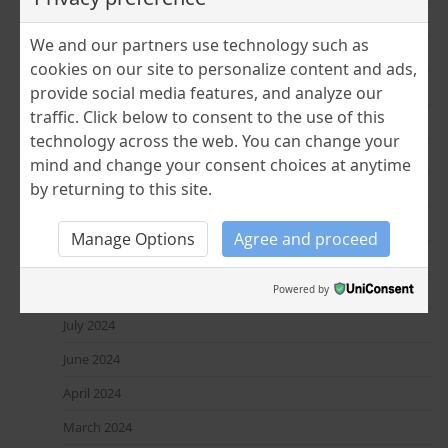
September 2025
We and our partners use technology such as
August 2025
cookies on our site to personalize content and ads,
June 2025
provide social media features, and analyze our
traffic. Click below to consent to the use of this
April 2025
technology across the web. You can change your
March 2025
mind and change your consent choices at anytime
by returning to this site.
February 2025
January 2025
Manage Options
Agree and proceed
December 2024
Powered by
November 2024
July 2024
June 2024
April 2024
March 2024