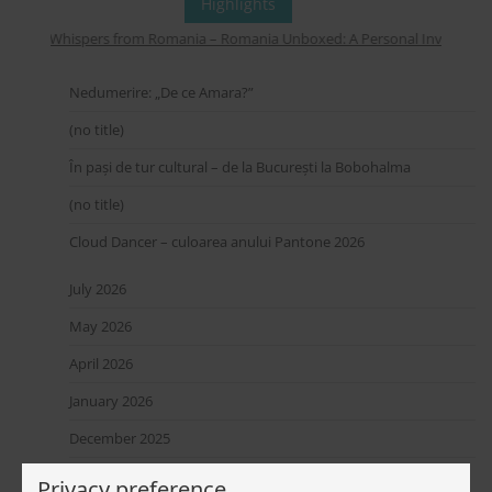
Highlights
Whispers from Romania – Romania Unboxed: A Personal Invitation to
Nedumerire: „De ce Amara?”
(no title)
În pași de tur cultural – de la București la Bobohalma
(no title)
Cloud Dancer – culoarea anului Pantone 2026
July 2026
May 2026
April 2026
January 2026
December 2025
October 2025
Privacy preference