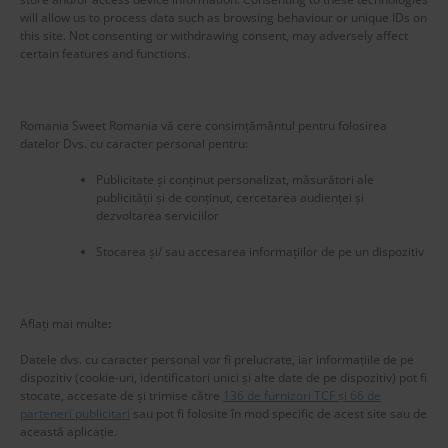
will allow us to process data such as browsing behaviour or unique IDs on
this site. Not consenting or withdrawing consent, may adversely affect
certain features and functions.
Romania Sweet Romania vă cere consimțământul pentru folosirea
datelor Dvs. cu caracter personal pentru:
Publicitate și conținut personalizat, măsurători ale
publicității și de conținut, cercetarea audienței și
dezvoltarea serviciilor
Stocarea și/ sau accesarea informațiilor de pe un dispozitiv
New title
225586
Aflați mai multe
:
Datele dvs. cu caracter personal vor fi prelucrate, iar informațiile de pe
dispozitiv (cookie-uri, identificatori unici și alte date de pe dispozitiv) pot fi
stocate, accesate de și trimise către
136 de furnizori TCF și 66 de
parteneri publicitari
sau pot fi folosite în mod specific de acest site sau de
această aplicație.