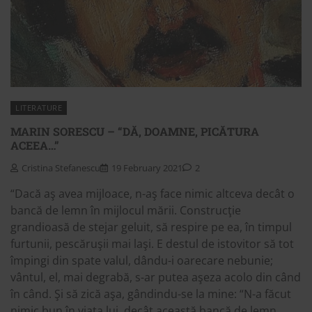
LITERATURE
MARIN SORESCU – “DĂ, DOAMNE, PICĂTURA
ACEEA…”
Cristina Stefanescu
19 February 2021
2
“Dacă aş avea mijloace, n-aş face nimic altceva decât o
bancă de lemn în mijlocul mării. Construcţie
grandioasă de stejar geluit, să respire pe ea, în timpul
furtunii, pescăruşii mai laşi. E destul de istovitor să tot
împingi din spate valul, dându-i oarecare nebunie;
vântul, el, mai degrabă, s-ar putea aşeza acolo din când
în când. Şi să zică aşa, gândindu-se la mine: “N-a făcut
nimic bun în viaţa lui, decât această bancă de lemn,