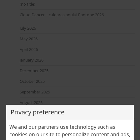
(no title)
Cloud Dancer – culoarea anului Pantone 2026
July 2026
May 2026
April 2026
January 2026
December 2025
October 2025
September 2025
August 2025
Privacy preference
June 2025
April 2025
We and our partners use technology such as
cookies on our site to personalize content and ads,
March 2025