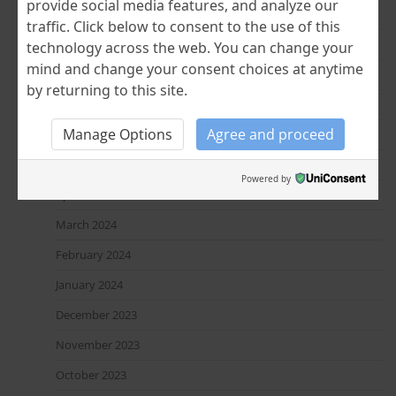
provide social media features, and analyze our
February 2025
traffic. Click below to consent to the use of this
January 2025
technology across the web. You can change your
mind and change your consent choices at anytime
December 2024
by returning to this site.
November 2024
Manage Options
Agree and proceed
July 2024
June 2024
Powered by
April 2024
March 2024
February 2024
January 2024
December 2023
November 2023
October 2023