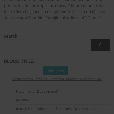
punându-i de jur-împrejur marea.” M-am gândit bine,
lucrul ăsta l-aş face cu dragă inimă. Ar fi ca un lăcaş de
stat cu capul în mâini în mijlocul sufletului.” (“Iona”)
Search
BLOCK TITLE
Highlights
Whispers from Romania – Romania Unboxed: A Personal Invitation to
Nedumerire: „De ce Amara?”
(no title)
În pași de tur cultural – de la București la Bobohalma