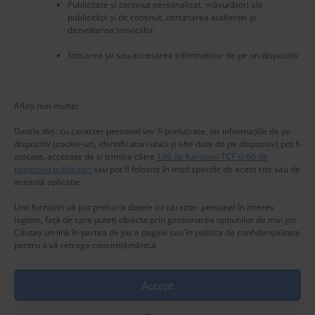
Publicitate și conținut personalizat, măsurători ale
publicității și de conținut, cercetarea audienței și
dezvoltarea serviciilor
Stocarea și/ sau accesarea informațiilor de pe un dispozitiv
New title
225586
Aflați mai multe
:
Datele dvs. cu caracter personal vor fi prelucrate, iar informațiile de pe
dispozitiv (cookie-uri, identificatori unici și alte date de pe dispozitiv) pot fi
stocate, accesate de și trimise către
136 de furnizori TCF și 66 de
parteneri publicitari
sau pot fi folosite în mod specific de acest site sau de
această aplicație.
Unii furnizori vă pot prelucra datele cu caracter personal în interes
legitim, față de care puteți obiecta prin gestionarea opțiunilor de mai jos.
Căutați un link în partea de jos a paginii sau în politica de confidențialitate
pentru a vă retrage consimțământul.
Accept
Privacy & Cookies: This site uses cookies. By continuing to use this
website, you agree to their use.