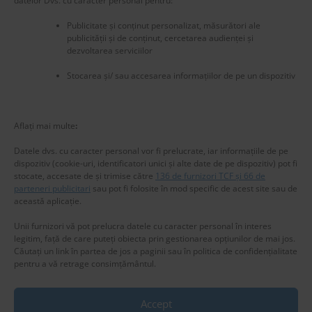
datelor Dvs. cu caracter personal pentru:
Publicitate și conținut personalizat, măsurători ale
publicității și de conținut, cercetarea audienței și
dezvoltarea serviciilor
Stocarea și/ sau accesarea informațiilor de pe un dispozitiv
New title
225518
Aflați mai multe
:
Datele dvs. cu caracter personal vor fi prelucrate, iar informațiile de pe
dispozitiv (cookie-uri, identificatori unici și alte date de pe dispozitiv) pot fi
stocate, accesate de și trimise către
136 de furnizori TCF și 66 de
parteneri publicitari
sau pot fi folosite în mod specific de acest site sau de
această aplicație.
Unii furnizori vă pot prelucra datele cu caracter personal în interes
legitim, față de care puteți obiecta prin gestionarea opțiunilor de mai jos.
Căutați un link în partea de jos a paginii sau în politica de confidențialitate
pentru a vă retrage consimțământul.
Accept