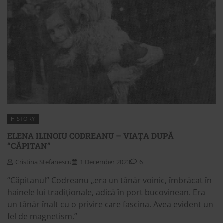
HISTORY
ELENA ILINOIU CODREANU – VIAȚA DUPĂ
“CĂPITAN”
Cristina Stefanescu
1 December 2023
6
“Căpitanul” Codreanu „era un tânăr voinic, îmbrăcat în
hainele lui tradiţionale, adică în port bucovinean. Era
un tânăr înalt cu o privire care fascina. Avea evident un
fel de magnetism.”