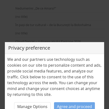
Nedumerire: „De ce Amara?”
(no title)
În pași de tur cultural – de la București la Bobohalma
(no title)
Cloud Dancer – culoarea anului Pantone 2026
Privacy preference
July 2026
We and our partners use technology such as
May 2026
cookies on our site to personalize content and ads,
April 2026
provide social media features, and analyze our
traffic. Click below to consent to the use of this
January 2026
technology across the web. You can change your
December 2025
mind and change your consent choices at anytime
October 2025
by returning to this site.
September 2025
Manage Options
Agree and proceed