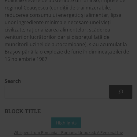
Politicile severe de austeritate din anii 80, impuse de
regimul Ceaușescu (condiții de trai mizerabile,
reducerea consumului energetic și alimentar, lipsa
unor ingrediente minimale necesare unei vieți
civilizate, raționalizarea alimentelor, scăderea
veniturilor lucrătorilor dar și disprețul față de
muncitorii uzinei de autocamioane), s-au acumulat la
Brașov până la o explozie de furie în dimineața zilei de
15 noiembrie 1987.
Search
BLOCK TITLE
Highlights
Whispers from Romania – Romania Unboxed: A Personal Invitation to