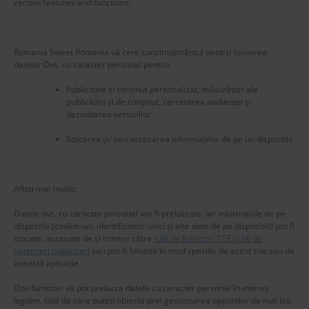
certain features and functions.
Romania Sweet Romania vă cere consimțământul pentru folosirea
datelor Dvs. cu caracter personal pentru:
Publicitate și conținut personalizat, măsurători ale
publicității și de conținut, cercetarea audienței și
dezvoltarea serviciilor
Stocarea și/ sau accesarea informațiilor de pe un dispozitiv
New title
225583
Aflați mai multe
:
Datele dvs. cu caracter personal vor fi prelucrate, iar informațiile de pe
dispozitiv (cookie-uri, identificatori unici și alte date de pe dispozitiv) pot fi
stocate, accesate de și trimise către
136 de furnizori TCF și 66 de
parteneri publicitari
sau pot fi folosite în mod specific de acest site sau de
această aplicație.
Unii furnizori vă pot prelucra datele cu caracter personal în interes
legitim, față de care puteți obiecta prin gestionarea opțiunilor de mai jos.