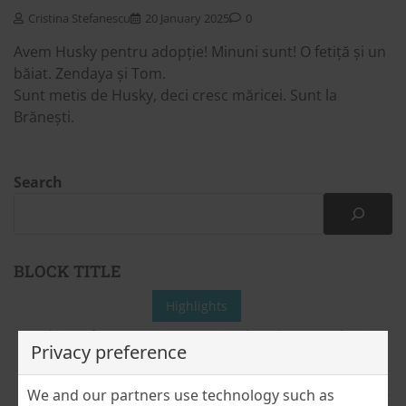
Cristina Stefanescu
20 January 2025
0
Avem Husky pentru adopție! Minuni sunt! O fetiță și un
băiat. Zendaya și Tom.
Sunt metis de Husky, deci cresc măricei. Sunt la
Brănești.
Search
BLOCK TITLE
Highlights
Whispers from Romania – Romania Unboxed: A Personal Invitation to
Privacy preference
Nedumerire: „De ce Amara?”
We and our partners use technology such as