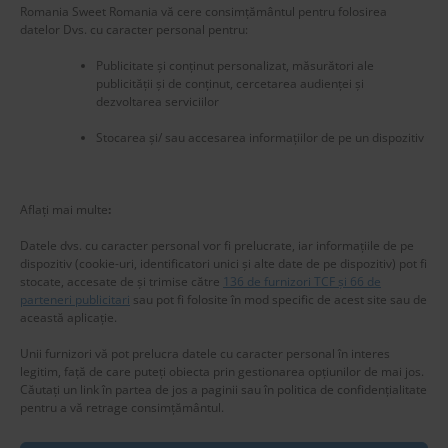
Romania Sweet Romania vă cere consimțământul pentru folosirea
datelor Dvs. cu caracter personal pentru:
Publicitate și conținut personalizat, măsurători ale
publicității și de conținut, cercetarea audienței și
dezvoltarea serviciilor
Stocarea și/ sau accesarea informațiilor de pe un dispozitiv
New title
226485
Aflați mai multe
:
Datele dvs. cu caracter personal vor fi prelucrate, iar informațiile de pe
dispozitiv (cookie-uri, identificatori unici și alte date de pe dispozitiv) pot fi
stocate, accesate de și trimise către
136 de furnizori TCF și 66 de
parteneri publicitari
sau pot fi folosite în mod specific de acest site sau de
această aplicație.
Unii furnizori vă pot prelucra datele cu caracter personal în interes
legitim, față de care puteți obiecta prin gestionarea opțiunilor de mai jos.
Căutați un link în partea de jos a paginii sau în politica de confidențialitate
pentru a vă retrage consimțământul.