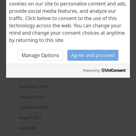
(no title)
cookies on our site to personalize content and ads,
provide social media features, and analyze our
În pași de tur cultural – de la București la Bobohalma
traffic. Click below to consent to the use of this
(no title)
technology across the web. You can change your
mind and change your consent choices at anytime
Cloud Dancer – culoarea anului Pantone 2026
by returning to this site.
July 2026
Manage Options
Agree and proceed
May 2026
April 2026
Powered by
January 2026
December 2025
October 2025
September 2025
August 2025
June 2025