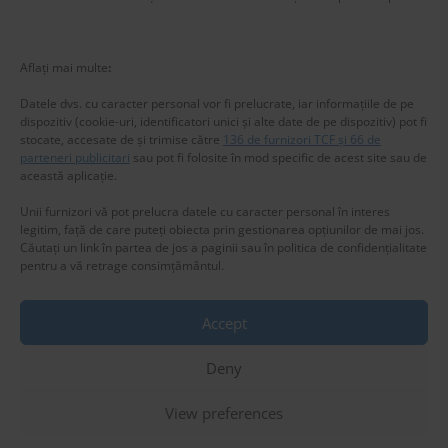
New title
226050
Aflați mai multe
:
Datele dvs. cu caracter personal vor fi prelucrate, iar informațiile de pe
dispozitiv (cookie-uri, identificatori unici și alte date de pe dispozitiv) pot fi
stocate, accesate de și trimise către
136 de furnizori TCF și 66 de
parteneri publicitari
sau pot fi folosite în mod specific de acest site sau de
această aplicație.
Unii furnizori vă pot prelucra datele cu caracter personal în interes
legitim, față de care puteți obiecta prin gestionarea opțiunilor de mai jos.
Căutați un link în partea de jos a paginii sau în politica de confidențialitate
pentru a vă retrage consimțământul.
Accept
Privacy & Cookies: This site uses cookies. By continuing to use this
website, you agree to their use.
Deny
Copyright © 2025 www.RomaniaSweetRomania.com
To find out more, including how to control cookies, see here:
Cookie
Policy
Theme: Express News By
Adore Themes
.
View preferences