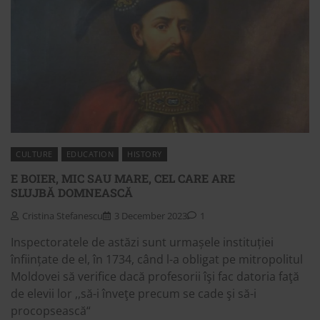
CULTURE
EDUCATION
HISTORY
E BOIER, MIC SAU MARE, CEL CARE ARE
SLUJBĂ DOMNEASCĂ
Cristina Stefanescu
3 December 2023
1
Inspectoratele de astăzi sunt urmașele instituției
înființate de el, în 1734, când l-a obligat pe mitropolitul
Moldovei să verifice dacă profesorii îşi fac datoria faţă
de elevii lor ,,să-i înveţe precum se cade şi să-i
procopsească“