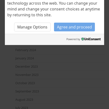
December 2024
technology across the web. You can change your
mind and change your consent choices at anytime
November 2024
by returning to this site.
July 2024
June 2024
Manage Options
Agree and proceed
April 2024
Powered by
March 2024
February 2024
January 2024
December 2023
November 2023
October 2023
September 2023
August 2023
July 2023