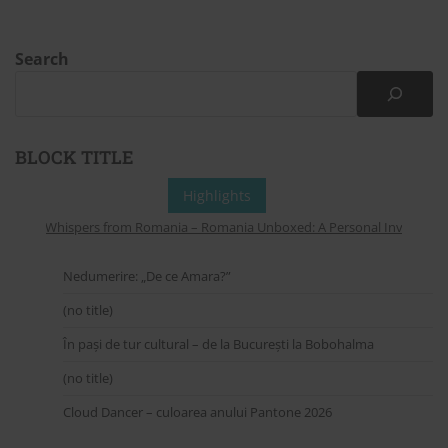
Search
BLOCK TITLE
Highlights
Whispers from Romania – Romania Unboxed: A Personal Invitation to
Nedumerire: „De ce Amara?”
(no title)
În pași de tur cultural – de la București la Bobohalma
(no title)
Cloud Dancer – culoarea anului Pantone 2026