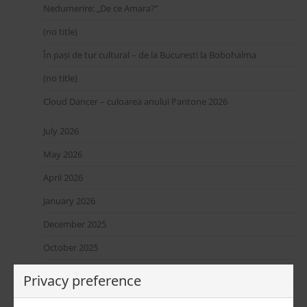
Nedumerire: „De ce Amara?”
(no title)
În pași de tur cultural – de la București la Bobohalma
(no title)
Cloud Dancer – culoarea anului Pantone 2026
July 2026
May 2026
April 2026
January 2026
December 2025
October 2025
September 2025
Privacy preference
August 2025