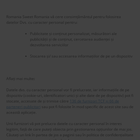
Romania Sweet Romania vă cere consimțământul pentru folosirea
datelor Dvs. cu caracter personal pentru:
Publicitate și conținut personalizat, măsurători ale
publicității și de conținut, cercetarea audienței și
dezvoltarea serviciilor
Stocarea și/ sau accesarea informațiilor de pe un dispozitiv
New title
225583
Aflați mai multe
:
Datele dvs. cu caracter personal vor fi prelucrate, iar informațiile de pe
dispozitiv (cookie-uri, identificatori unici și alte date de pe dispozitiv) pot fi
stocate, accesate de și trimise către
136 de furnizori TCF și 66 de
parteneri publicitari
sau pot fi folosite în mod specific de acest site sau de
această aplicație.
Unii furnizori vă pot prelucra datele cu caracter personal în interes
legitim, față de care puteți obiecta prin gestionarea opțiunilor de mai jos.
Căutați un link în partea de jos a paginii sau în politica de confidențialitate