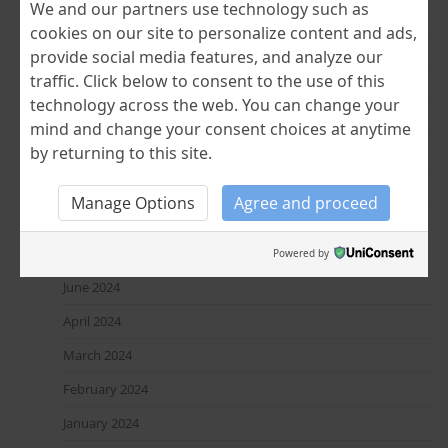
We and our partners use technology such as
June 2025
cookies on our site to personalize content and ads,
April 2025
provide social media features, and analyze our
traffic. Click below to consent to the use of this
March 2025
technology across the web. You can change your
February 2025
mind and change your consent choices at anytime
by returning to this site.
January 2025
December 2024
Manage Options
Agree and proceed
November 2024
July 2024
Powered by
June 2024
April 2024
March 2024
February 2024
January 2024