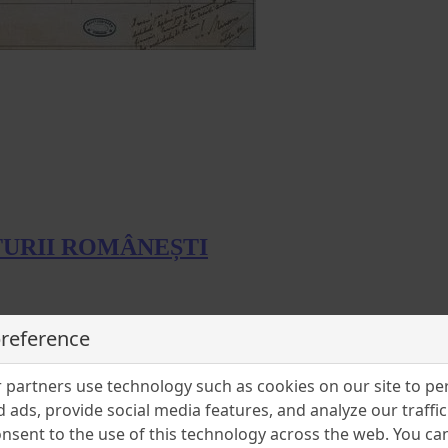
TURII ROMÂNEȘTI
preference
dă, și de unde am fi putut continua în ele o tradițiune și a realiza o arhit
idă de modele rău copiate ale arhitecților din toate țările și din toate cli
partners use technology such as cookies on our site to pe
le gotice în miniatură și vile din sudul Italiei’.
 ads, provide social media features, and analyze our traffic.
nsent to the use of this technology across the web. You c