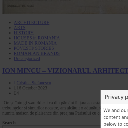
ARCHITECTURE
ARTS
HISTORY
HOUSES in ROMANIA
MADE IN ROMANIA
POVESTI/ STORIES
ROMANIAN BRANDS
Uncategorized
ION MINCU – VIZIONARUL ARHITEC
Cristina Stefanescu
16 October 2023
4
Privacy 
‘Orașe întregi s-au ridicat ca din pământ în țara aceasta, Sinaia spre pil
trebuințelor și simțirilor noastre, am alcătuit o adunătură bizară și hibr
We and our 
numita maison de plaisance din preajma Parisului cu casa flamandă, caste
content and
Search
below to co