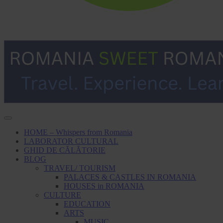
HOME – Whispers from Romania
LABORATOR CULTURAL
GHID DE CĂLĂTORIE
BLOG
TRAVEL/ TOURISM
PALACES & CASTLES IN ROMANIA
HOUSES in ROMANIA
CULTURE
EDUCATION
ARTS
MUSIC