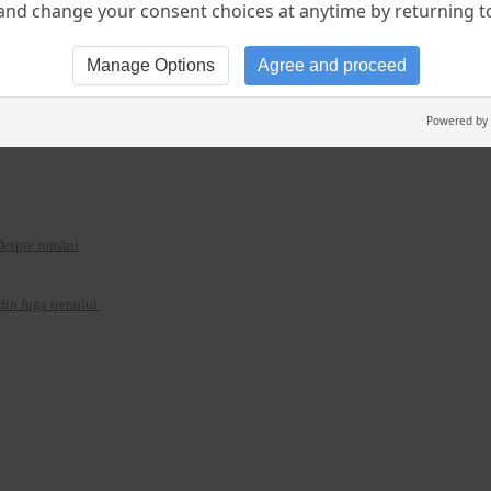
nd change your consent choices at anytime by returning to 
Manage Options
Agree and proceed
nvitation to Explore Online and On the Streets!
Powered by
 Despre români
, din fuga trenului