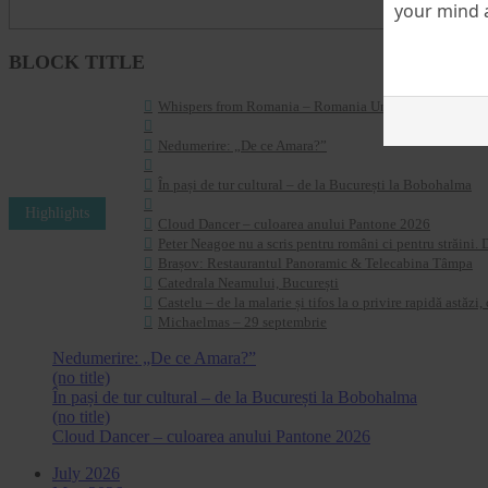
your mind a
BLOCK TITLE
Whispers from Romania – Romania Unboxed: A Personal I
Nedumerire: „De ce Amara?”
În pași de tur cultural – de la București la Bobohalma
Highlights
Cloud Dancer – culoarea anului Pantone 2026
Peter Neagoe nu a scris pentru români ci pentru străini.
Brașov: Restaurantul Panoramic & Telecabina Tâmpa
Catedrala Neamului, București
Castelu – de la malarie și tifos la o privire rapidă astăzi
Michaelmas – 29 septembrie
Nedumerire: „De ce Amara?”
(no title)
În pași de tur cultural – de la București la Bobohalma
(no title)
Cloud Dancer – culoarea anului Pantone 2026
July 2026