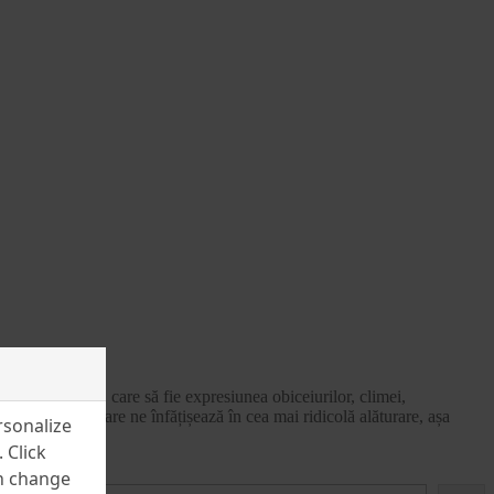
ectură originală, care să fie expresiunea obiceiurilor, climei,
mele, adunătură care ne înfățișează în cea mai ridicolă alăturare, așa
rsonalize
 Click
an change