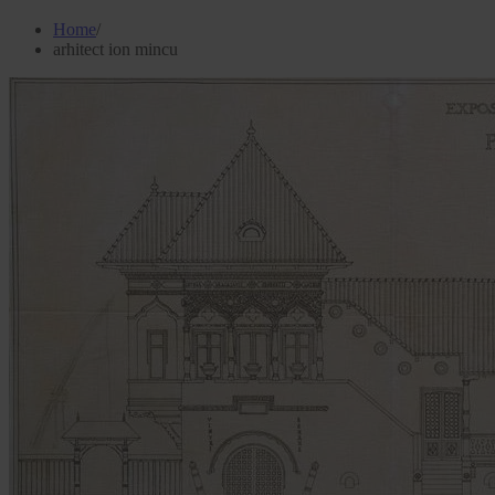
Home
arhitect ion mincu